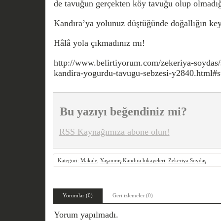
de tavuğun gerçekten köy tavuğu olup olmadığı
Kandıra’ya yolunuz düştüğünde doğallığın key
Hâlâ yola çıkmadınız mı!
http://www.belirtiyorum.com/zekeriya-soydas/
kandira-yogurdu-tavugu-sebzesi-y2840.html
Bu yazıyı beğendiniz mi?
RSS Kaynağımıza abone olun!
Kategori:
Makale
,
Yaşanmış Kandıra hikayeleri
,
Zekeriya Soydaş
Yorumlar (0)
Geri izlemeler (0)
Yorum yapılmadı.