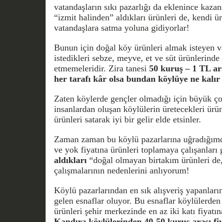
vatandaşların sıkı pazarlığı da eklenince kazan
“izmit halinden” aldıkları ürünleri de, kendi ür
vatandaşlara satma yoluna gidiyorlar!
Bunun için doğal köy ürünleri almak isteyen v
istedikleri sebze, meyve, et ve süt ürünlerinde 
etmemeleridir. Zira tanesi
50 kuruş – 1 TL ar
her tarafı kâr olsa bundan köylüye ne kalır
Zaten köylerde gençler olmadığı için büyük ço
insanlardan oluşan köylülerin üretecekleri ürün
ürünleri satarak iyi bir gelir elde etsinler.
Zaman zaman bu köylü pazarlarına uğradığımda
ve yok fiyatına ürünleri toplamaya çalışanları
aldıkları
“doğal olmayan birtakım ürünleri de,
çalışmalarının nedenlerini anlıyorum!
Köylü pazarlarından en sık alışveriş yapanları
gelen esnaflar oluyor. Bu esnaflar köylülerden 
ürünleri şehir merkezinde en az iki katı fiyatın
Kandıra köylülerinden 40-50 kuruş arası fiy