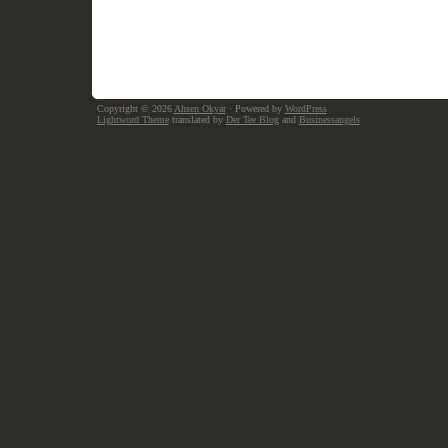
Copyright © 2026
Ahsen Okyar
· Powered by
WordPress
Lightword Theme
translated by
Der Tee Blog
and
Businessangels