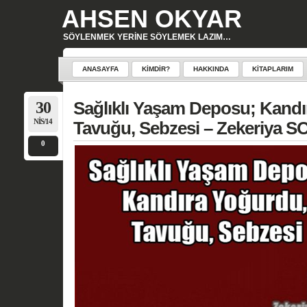
AHSEN OKYAR
SÖYLENMEK YERINE SÖYLEMEK LAZIM…
ANASAYFA
KIMDIR?
HAKKINDA
KITAPLARIM
30
Sağlıklı Yaşam Deposu; Kandı
NIS/14
Tavuğu, Sebzesi – Zekeriya 
0