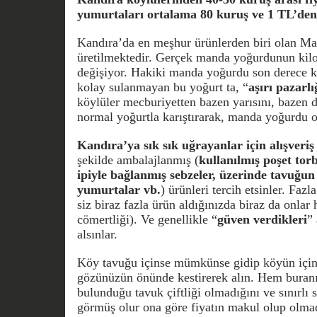
yumurtaları ortalama 80 kuruş ve 1 TL’den 
Kandıra’da en meşhur ürünlerden biri olan Ma
üretilmektedir. Gerçek manda yoğurdunun kil
değişiyor. Hakiki manda yoğurdu son derece kat
kolay sulanmayan bu yoğurt ta, “
aşırı pazarlı
köylüler mecburiyetten bazen yarısını, bazen d
normal yoğurtla karıştırarak, manda yoğurdu ol
Kandıra’ya sık sık uğrayanlar için alışveri
şekilde ambalajlanmış (
kullanılmış poşet torb
ipiyle bağlanmış sebzeler, üzerinde tavuğun i
yumurtalar vb.
) ürünleri tercih etsinler. Fazl
siz biraz fazla ürün aldığınızda biraz da onlar
cömertliği). Ve genellikle “
güven verdikleri
”
alsınlar.
Köy tavuğu içinse mümkünse gidip köyün için
gözünüzün önünde kestirerek alın. Hem buranı
bulunduğu tavuk çiftliği olmadığını ve sınırlı
görmüş olur ona göre fiyatın makul olup olmad