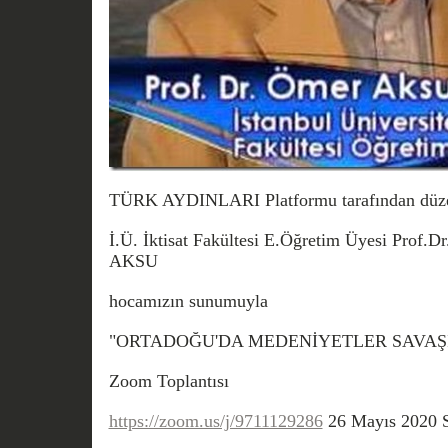
TÜRK AYDINLARI Platformu tarafından düz
İ.Ü. İktisat Fakültesi E.Öğretim Üyesi Pro
AKSU
hocamızın sunumuyla
"ORTADOĞU'DA MEDENİYETLER SAVAŞI"
Zoom Toplantısı
https://zoom.us/j/9711129286
26 Mayıs 2020 Sa