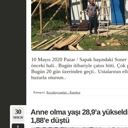
10 Mayıs 2020 Pazar / Sapak başındaki Soner 
önceki hali.. Bugün itibariyle çatısı bitti. Çok
Bugün 20 gün üzerinden geçti.. Ustalarının elle
huzurla otursun..
Kategori:
Kocabayramlar - Kandıra
30
Anne olma yaşı 28,9’a yükseldi
MAY/20
1,88’e düştü
0