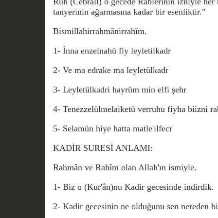
Ruh (Cebrail) o gecede Rablerinin izniyle her t
tanyerinin ağarmasına kadar bir esenliktir."
Bismillahirrahmânirrahîm.
1- İnna enzelnahü fiy leyletilkadr
2- Ve ma edrake ma leyletülkadr
3- Leyletülkadri hayrüm min elfi şehr
4- Tenezzelülmelaiketü verruhu fiyha biizni r
5- Selamün hiye hatta matle'ılfecr
KADİR SURESİ ANLAMI:
Rahmân ve Rahîm olan Allah'ın ismiyle.
1- Biz o (Kur'ân)nu Kadir gecesinde indirdik.
2- Kadir gecesinin ne olduğunu sen nereden bi