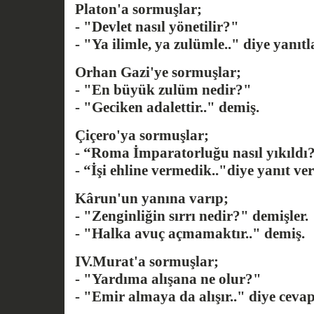
Platon'a sormuşlar;
- "Devlet nasıl yönetilir?"
- "Ya ilimle, ya zulümle.." diye yanıtl
Orhan Gazi'ye sormuşlar;
- "En büyük zulüm nedir?"
- "Geciken adalettir.." demiş.
Çiçero'ya sormuşlar;
- “Roma İmparatorluğu nasıl yıkıldı
- “İşi ehline vermedik.."diye yanıt ve
Kârun'un yanına varıp;
- "Zenginliğin sırrı nedir?" demişler.
- "Halka avuç açmamaktır.." demiş.
IV.Murat'a sormuşlar;
- "Yardıma alışana ne olur?"
- "Emir almaya da alışır.." diye ceva