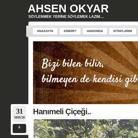
AHSEN OKYAR
SÖYLENMEK YERINE SÖYLEMEK LAZIM…
ANASAYFA
KIMDIR?
HAKKINDA
KITAPLARIM
31
Hanımeli Çiçeği..
MAY/20
0