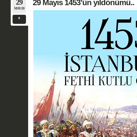
29
29 Mayıs 1453’ün yıldönümü..
MAY/20
0