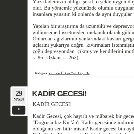
Yüz ifademizin aldığı şekil, o şekle uygun d
olur. Bu yöntemle yüzünüzde olumlu duyguları
insanlara yansıtın ki onlarda da aynı duygular
Yapılan bir araştırma da üzüntülü ve depresyon
gülümseme hissetmeden mekanik olarak gülüms
Onlardan ağızlarının yanlarındaki kasları gerg
uçlarını yukarıya doğru kıvırmaları istenmişt
çoğu depresyondan çıkmış ve kendilerini mutl
s. 86- Özkan, s. 262).
Kategori:
Zülfikar Özkan Yrd. Doç. Dr.
29
KADİR GECESİ!
MAY/20
KADİR GECESİ!
0
Kadir Gecesi, çok hayırlı ve mübarek bir geced
"Doğrusu biz Kur'ân'ı Kadir gecesinde indirmiş
olduğunu sen bilir misin? Kadir gecesi bin ayd