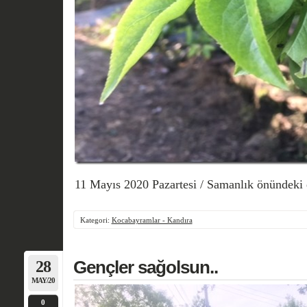
11 Mayıs 2020 Pazartesi / Samanlık önündeki e
Kategori:
Kocabayramlar - Kandıra
28
Gençler sağolsun..
MAY/20
0