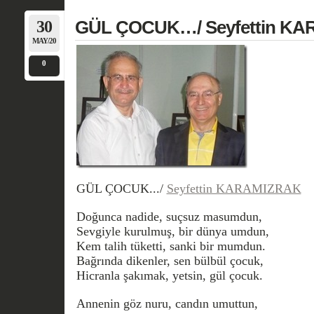
30
GÜL ÇOCUK…/ Seyfettin K
MAY/20
0
GÜL ÇOCUK.../
Seyfettin KARAMIZRAK
Doğunca nadide, suçsuz masumdun,
Sevgiyle kurulmuş, bir dünya umdun,
Kem talih tüketti, sanki bir mumdun.
Bağrında dikenler, sen bülbül çocuk,
Hicranla şakımak, yetsin, gül çocuk.
Annenin göz nuru, candın umuttun,