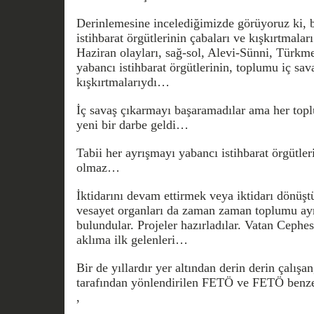
Derinlemesine incelediğimizde görüyoruz ki, b
istihbarat örgütlerinin çabaları ve kışkırtmala
Haziran olayları, sağ-sol, Alevi-Sünni, Türkm
yabancı istihbarat örgütlerinin, toplumu iç sa
kışkırtmalarıydı…
İç savaş çıkarmayı başaramadılar ama her top
yeni bir darbe geldi…
Tabii her ayrışmayı yabancı istihbarat örgütl
olmaz…
İktidarını devam ettirmek veya iktidarı dönüşt
vesayet organları da zaman zaman toplumu ayrı
bulundular. Projeler hazırladılar. Vatan Cephes
aklıma ilk gelenleri…
Bir de yıllardır yer altından derin derin çalışan
tarafından yönlendirilen FETÖ ve FETÖ benze
,