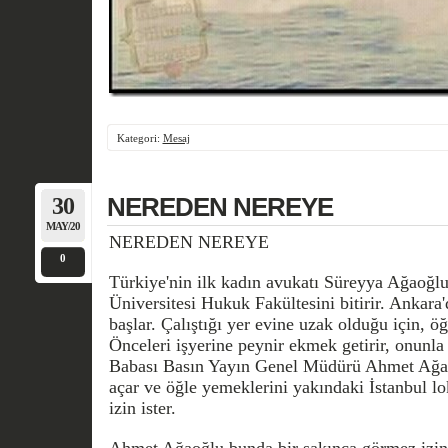
Kategori:
Mesaj
30
NEREDEN NEREYE
MAY/20
NEREDEN NEREYE
0
Türkiye'nin ilk kadın avukatı Süreyya Ağaoğlu'
Üniversitesi Hukuk Fakültesini bitirir. Ankara'
başlar. Çalıştığı yer evine uzak olduğu için, ö
Önceleri işyerine peynir ekmek getirir, onunla 
Babası Basın Yayın Genel Müdürü Ahmet Ağa
açar ve öğle yemeklerini yakındaki İstanbul l
izin ister.
Ahmet Ağaoğlu bunda bir sakınca görmez izin 