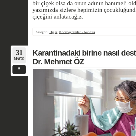
bir çiçek olsa da onun adının hanımeli o
yazımızda sizlere hepimizin çocukluğund
çiçeğini anlatacağız.
Kategori:
Diğer
,
Kocabayramlar - Kandıra
31
Karantinadaki birine nasıl des
MAY/20
Dr. Mehmet ÖZ
0