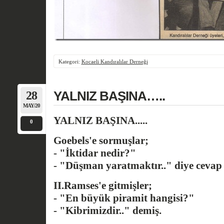
Kategori:
Kocaeli Kandıralılar Derneği
28
YALNIZ BAŞINA…..
MAY/20
YALNIZ BAŞINA.....
0
Goebels'e sormuşlar;
- "İktidar nedir?"
- "Düşman yaratmaktır.." diye cevap
II.Ramses'e gitmişler;
- "En büyük piramit hangisi?"
- "Kibrimizdir.." demiş.