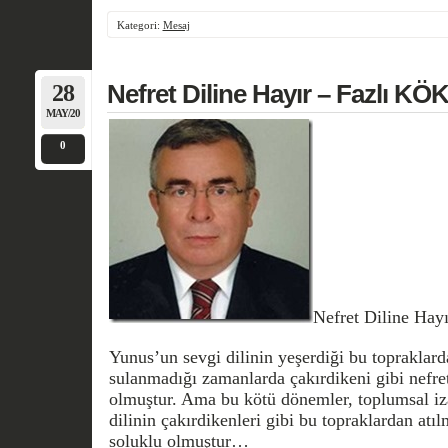
Kategori:
Mesaj
28
Nefret Diline Hayır – Fazlı K
MAY/20
0
Nefret Diline Ha
Yunus’un sevgi dilinin yeşerdiği bu topraklard
sulanmadığı zamanlarda çakırdikeni gibi nefret 
olmuştur. Ama bu kötü dönemler, toplumsal iza
dilinin çakırdikenleri gibi bu topraklardan atı
soluklu olmuştur…