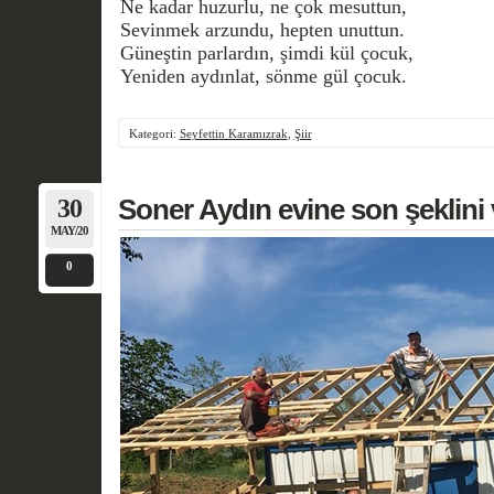
Ne kadar huzurlu, ne çok mesuttun,
Sevinmek arzundu, hepten unuttun.
Güneştin parlardın, şimdi kül çocuk,
Yeniden aydınlat, sönme gül çocuk.
Kategori:
Seyfettin Karamızrak
,
Şiir
30
Soner Aydın evine son şeklini v
MAY/20
0