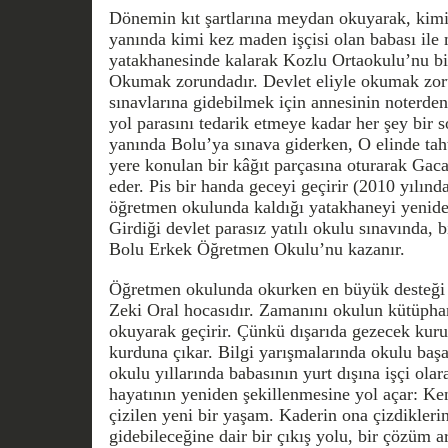
Dönemin kıt şartlarına meydan okuyarak, kimi 
yanında kimi kez maden işçisi olan babası ile 
yatakhanesinde kalarak Kozlu Ortaokulu’nu bit
Okumak zorundadır. Devlet eliyle okumak zor
sınavlarına gidebilmek için annesinin noterde
yol parasını tedarik etmeye kadar her şey bir 
yanında Bolu’ya sınava giderken, O elinde tah
yere konulan bir kâğıt parçasına oturarak Gac
eder. Pis bir handa geceyi geçirir (2010 yılınd
öğretmen okulunda kaldığı yatakhaneyi yenide
Girdiği devlet parasız yatılı okulu sınavında, 
Bolu Erkek Öğretmen Okulu’nu kazanır.
Öğretmen okulunda okurken en büyük desteği
Zeki Oral hocasıdır. Zamanını okulun kütüphan
okuyarak geçirir. Çünkü dışarıda gezecek kuru
kurduna çıkar. Bilgi yarışmalarında okulu baş
okulu yıllarında babasının yurt dışına işçi olar
hayatının yeniden şekillenmesine yol açar: Ken
çizilen yeni bir yaşam. Kaderin ona çizdiklerin
gidebileceğine dair bir çıkış yolu, bir çözüm ar