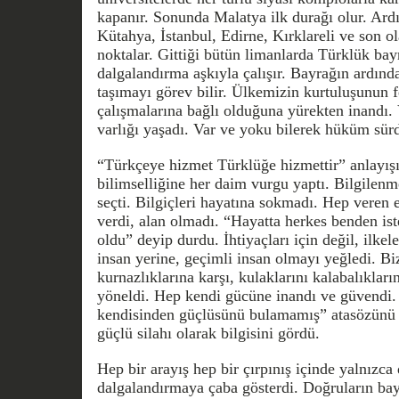
kapanır. Sonunda Malatya ilk durağı olur. Ard
Kütahya, İstanbul, Edirne, Kırklareli ve son ol
noktalar. Gittiği bütün limanlarda Türklük bay
dalgalandırma aşkıyla çalışır. Bayrağın ardınd
taşımayı görev bilir. Ülkemizin kurtuluşunun f
çalışmalarına bağlı olduğuna yürekten inandı. 
varlığı yaşadı. Var ve yoku bilerek hüküm sür
“Türkçeye hizmet Türklüğe hizmettir” anlayış
bilimselliğine her daim vurgu yaptı. Bilgilenm
seçti. Bilgiçleri hayatına sokmadı. Hep veren 
verdi, alan olmadı. “Hayatta herkes benden ist
oldu” deyip durdu. İhtiyaçları için değil, ilkel
insan yerine, geçimli insan olmayı yeğledi. Bi
kurnazlıklarına karşı, kulaklarını kalabalıkları
yöneldi. Hep kendi gücüne inandı ve güvendi
kendisinden güçlüsünü bulamamış” atasözünü k
güçlü silahı olarak bilgisini gördü.
Hep bir arayış hep bir çırpınış içinde yalnızca
dalgalandırmaya çaba gösterdi. Doğruların bay