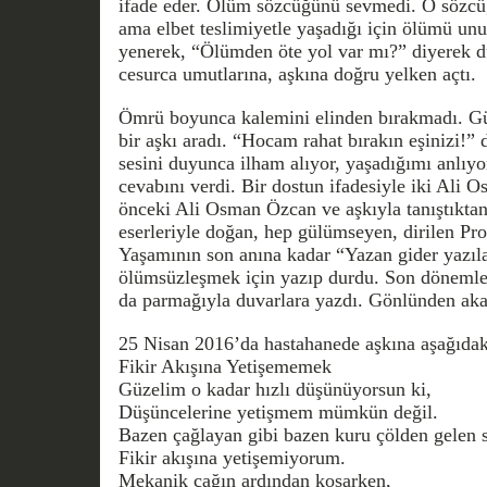
ifade eder. Ölüm sözcüğünü sevmedi. O sözcü
ama elbet teslimiyetle yaşadığı için ölümü u
yenerek, “Ölümden öte yol var mı?” diyerek
cesurca umutlarına, aşkına doğru yelken açtı.
Ömrü boyunca kalemini elinden bırakmadı. Gü
bir aşkı aradı. “Hocam rahat bırakın eşinizi!”
sesini duyunca ilham alıyor, yaşadığımı anl
cevabını verdi. Bir dostun ifadesiyle iki Ali 
önceki Ali Osman Özcan ve aşkıyla tanıştıktan
eserleriyle doğan, hep gülümseyen, dirilen Pr
Yaşamının son anına kadar “Yazan gider yazıla
ölümsüzleşmek için yazıp durdu. Son dönemle
da parmağıyla duvarlara yazdı. Gönlünden aka
25 Nisan 2016’da hastahanede aşkına aşağıdaki
Fikir Akışına Yetişememek
Güzelim o kadar hızlı düşünüyorsun ki,
Düşüncelerine yetişmem mümkün değil.
Bazen çağlayan gibi bazen kuru çölden gelen s
Fikir akışına yetişemiyorum.
Mekanik çağın ardından koşarken,