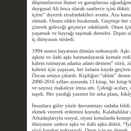
düşmanlarının ihanet ve gazaplarına uğradığınd
duygusal Ali hoca olarak saatlerce içini döktü.
içtim” diyerek etrafındakileri avuttu. Aza kan
olmadı. Onuru elden bırakmadı. Geçmişe her d
çizerek geleceği geçmeye odaklandı. Onun iç
yaşamak ve bayrağı taşımak demekti. Dışını sü
iç dünyasını süsledi.
1994 senesi hayatının dönüm noktasıydı: Aşkı il
aşkını ve ilahi aşkı harmanlayarak kemale erdi
kalem tutmayan adama adam demem” sözü, zih
kalemi için yaşayan, her kelamı kayda geçiren
Özcan ortaya çıkardı. Kişiliğini “ahlak” denen 
2000-2016 yılları arasında 13 kitap, bir kitap
ve sayısız makaleye imza attı. Çektiği acıları, ç
taşıdı. Her yazdığı yazının bir arka planı, hikâ
İnsanlara güler yüzle davranmayı sadaka bildi. 
ekmek vererek erdemini korudu. Kalabalıklar ar
Arkadaşlarıyla sosyal, siyasi konularda konuştu
dünyasını sadece aşka ve ilahi aşka döktü. “İ
sözü hareket noktasıydı. Onun için ev demek, 