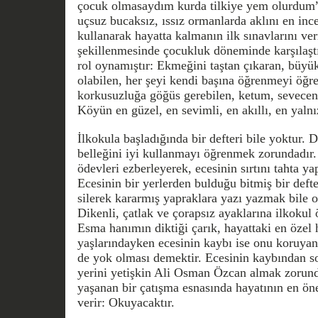
çocuk olmasaydım kurda tilkiye yem olurdum
uçsuz bucaksız, ıssız ormanlarda aklını en inc
kullanarak hayatta kalmanın ilk sınavlarını verm
şekillenmesinde çocukluk döneminde karşılaştı
rol oynamıştır: Ekmeğini taştan çıkaran, büy
olabilen, her şeyi kendi başına öğrenmeyi öğre
korkusuzluğa göğüs gerebilen, ketum, sevecen
Köyün en güzel, en sevimli, en akıllı, en yal
İlkokula başladığında bir defteri bile yoktur. D
belleğini iyi kullanmayı öğrenmek zorundadır
ödevleri ezberleyerek, ecesinin sırtını tahta ya
Ecesinin bir yerlerden bulduğu bitmiş bir defte
silerek kararmış yapraklara yazı yazmak bile on
Dikenli, çatlak ve çorapsız ayaklarına ilkokul
Esma hanımın diktiği çarık, hayattaki en özel
yaşlarındayken ecesinin kaybı ise onu koruyan
de yok olması demektir. Ecesinin kaybından so
yerini yetişkin Ali Osman Özcan almak zorund
yaşanan bir çatışma esnasında hayatının en öne
verir: Okuyacaktır.