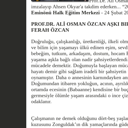
Prof.Dr. Ali Osman
imzalayıp Ahsen Okyar'a takdim ederken... “2
Eminönü Halk Eğitim Merkezi
- 24 Şubat 2
PROF.DR. ALİ OSMAN ÖZCAN AŞKI BIRA
FERAH ÖZCAN
Doğruluğu, çalışkanlığı, üretkenliği, ilkeli olm
ve bilim için yaşamayı ülkü edinen eşim, sevd
bebeğim, tutkum, arkadaşım, dostum, hocam
yaşama aşkla bağlı olan nadir şahsiyetlerden
mücadele demektir. Doğumuyla başlayan mücad
hayatı demir gibi sağlam iradeli bir şahsiyeti
oynamıştır. Daha o annesinin karnındayken anne
Doğumundan itibaren yokluğun, acının, ayrılı
ortamda ecesinin (Babaanne) kendisine bir bu
germesiyle ölümle yaşam arasındaki o ince çiz
odaklanır.
Çalışmanın ne demek olduğunu dört-beş yaşla
kuzusunu Zonguldak’ın dik yamaçlarında güder