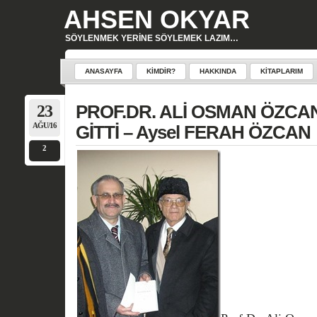
AHSEN OKYAR
SÖYLENMEK YERINE SÖYLEMEK LAZIM…
ANASAYFA
KIMDIR?
HAKKINDA
KITAPLARIM
23
PROF.DR. ALİ OSMAN ÖZCAN
AĞU/16
GİTTİ – Aysel FERAH ÖZCAN
2