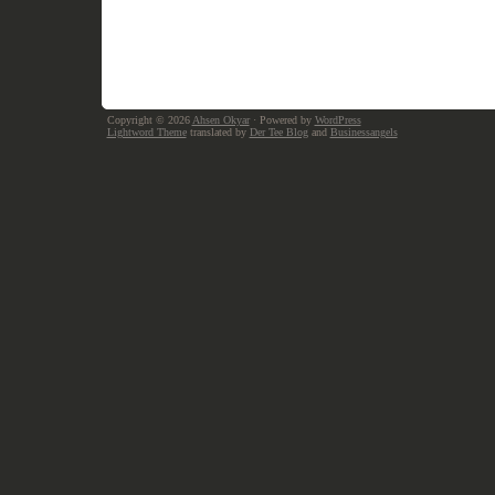
Copyright © 2026
Ahsen Okyar
· Powered by
WordPress
Lightword Theme
translated by
Der Tee Blog
and
Businessangels