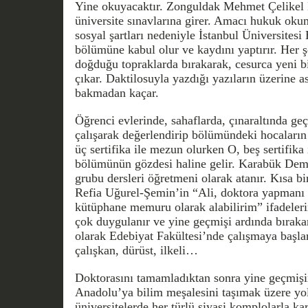
Yine okuyacaktır. Zonguldak Mehmet Çelikel Li
üniversite sınavlarına girer. Amacı hukuk okum
sosyal şartları nedeniyle İstanbul Üniversitesi
bölümüne kabul olur ve kaydını yaptırır. Her 
doğduğu topraklarda bırakarak, cesurca yeni b
çıkar. Daktilosuyla yazdığı yazıların üzerine a
bakmadan kaçar.
Öğrenci evlerinde, sahaflarda, çınaraltında ge
çalışarak değerlendirip bölümündeki hocaların 
üç sertifika ile mezun olurken O, beş sertifika
bölümünün gözdesi haline gelir. Karabük Demir
grubu dersleri öğretmeni olarak atanır. Kısa bi
Refia Uğurel-Şemin’in “Ali, doktora yapmanı
kütüphane memuru olarak alabilirim” ifadeleri
çok duygulanır ve yine geçmişi ardında bıra
olarak Edebiyat Fakültesi’nde çalışmaya başla
çalışkan, dürüst, ilkeli…
Doktorasını tamamladıktan sonra yine geçmişi
Anadolu’ya bilim meşalesini taşımak üzere yol
üniversitelerde her türlü siyasi komplolarla kar