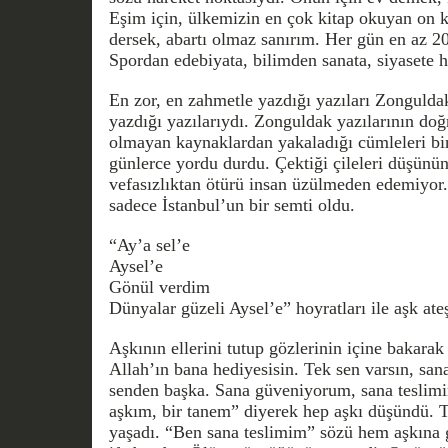
Eşim için, ülkemizin en çok kitap okuyan on kiş
dersek, abartı olmaz sanırım. Her gün en az 20
Spordan edebiyata, bilimden sanata, siyasete he
En zor, en zahmetle yazdığı yazıları Zongulda
yazdığı yazılarıydı. Zonguldak yazılarının do
olmayan kaynaklardan yakaladığı cümleleri bir
günlerce yordu durdu. Çektiği çileleri düşünü
vefasızlıktan ötürü insan üzülmeden edemiyor.
sadece İstanbul’un bir semti oldu.
“Ay’a sel’e
Aysel’e
Gönül verdim
Dünyalar güzeli Aysel’e” hoyratları ile aşk ateş
Aşkının ellerini tutup gözlerinin içine bakar
Allah’ın bana hediyesisin. Tek sen varsın, sa
senden başka. Sana güveniyorum, sana teslim
aşkım, bir tanem” diyerek hep aşkı düşündü. T
yaşadı. “Ben sana teslimim” sözü hem aşkına g