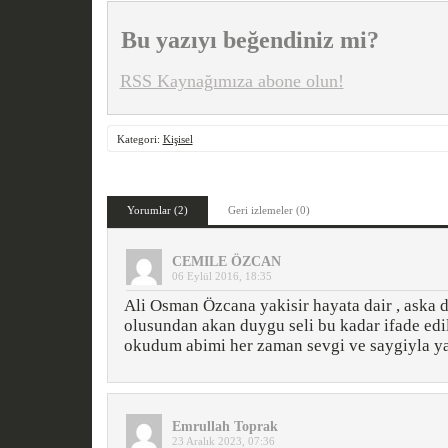
Bu yazıyı beğendiniz mi?
RSS Kaynağımıza abone olun!
Kategori:
Kişisel
Yorumlar (2)
Geri izlemeler (0)
CEMILE ÖZCAN
06 Eylül 2016, 18:35
Ali Osman Özcana yakisir hayata dair , aska d
olusundan akan duygu seli bu kadar ifade edil
okudum abimi her zaman sevgi ve saygiyla 
Emrullah Toprak
23 Aralık 2023, 07:36