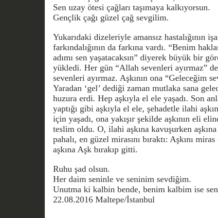
Sen uzay ötesi çağları taşımaya kalkıyorsun.
Gençlik çağı güzel çağ sevgilim.
Yukarıdaki dizeleriyle amansız hastalığının işa
farkındalığının da farkına vardı. “Benim hakl
adımı sen yaşatacaksın” diyerek büyük bir gö
yükledi. Her gün “Allah sevenleri ayırmaz” de
sevenleri ayırmaz. Aşkının ona “Geleceğim se
Yaradan ‘gel’ dediği zaman mutlaka sana gele
huzura erdi. Hep aşkıyla el ele yaşadı. Son an
yaptığı gibi aşkıyla el ele, şehadetle ilahi aşk
için yaşadı, ona yakışır şekilde aşkının eli elin
teslim oldu. O, ilahi aşkına kavuşurken aşkın
pahalı, en güzel mirasını bıraktı: Aşkını miras 
aşkına Aşk bırakıp gitti.
Ruhu şad olsun.
Her daim seninle ve seninim sevdiğim.
Unutma ki kalbin bende, benim kalbim ise send
22.08.2016 Maltepe/İstanbul