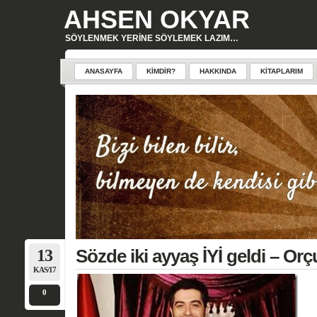
AHSEN OKYAR
SÖYLENMEK YERINE SÖYLEMEK LAZIM…
ANASAYFA
KIMDIR?
HAKKINDA
KITAPLARIM
13
Sözde iki ayyaş İYİ geldi – O
KAS/17
0