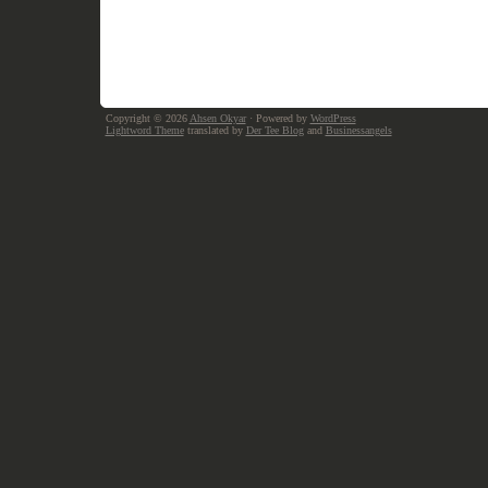
Copyright © 2026
Ahsen Okyar
· Powered by
WordPress
Lightword Theme
translated by
Der Tee Blog
and
Businessangels