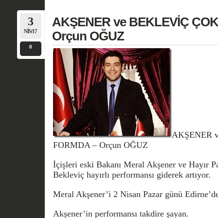
3
AKŞENER ve BEKLEVİÇ ÇOK
NIS/17
Orçun OĞUZ
0
AKŞENER v
FORMDA – Orçun OĞUZ
İçişleri eski Bakanı Meral Akşener ve Hayır P
Bekleviç hayırlı performansı giderek artıyor.
Meral Akşener’i 2 Nisan Pazar günü Edirne’de
Akşener’in performansı takdire şayan.