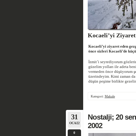
Kocaeli’yi Ziyare
Kocaeli’yi ziyaret eden gezg
önce sizleri Kocaeli’de küç
İzmit’i seyrediyorum gözlerim
güzelim yolları ile adeta ben
vermeden önce düşüyorum şeh
üzerindeyim. Kimi zaman d
düşün peşime birlikte gezeli
Kategori:
Makale
31
Nostalji; 20 se
OCA/22
2002
0