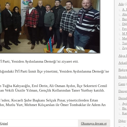
Aile
(2
A. 
Ahs
Bur
Diğ
Fev
M 
Met
Tun
Zey
Akça 
İ Parti, Yeniden Aydınlanma Derneği’ni ziyaret etti.
Arkad
Bağırg
nlığındaki İYİ Parti İzmit İlçe yönetimi, Yeniden Aydınlanma Derneği’ne
Bestek
Cami
(
ı Tuğba Kahyaoğlu, Erol Derin, Ali Osman Aydın, İlçe Sekreteri Cemil
kan Vekili Ünzile Yılman, Gençlik Kollarından Taner Yurtbay katıldı.
Danış
Derne
nden; Kocaeli Şube Başkanı Selçuk Pınar, yöneticilerden Ertan
Ayd
dın, Mutlu Yurt, Mehmet Kılıçarslan ile Ömer Tombaklar ile Adem Arı
Biz
Kan
Diğer
Kişisel
Okumaya devam et