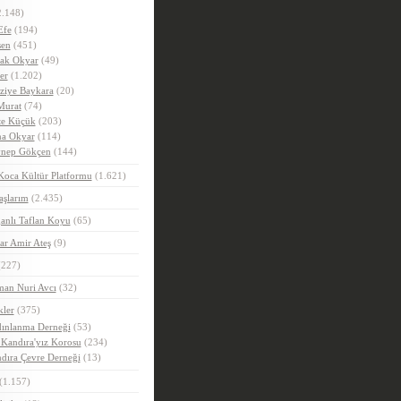
.148)
Efe
(194)
en
(451)
ak Okyar
(49)
er
(1.202)
ziye Baykara
(20)
Murat
(74)
e Küçük
(203)
a Okyar
(114)
nep Gökçen
(144)
Koca Kültür Platformu
(1.621)
aşlarım
(2.435)
anlı Taflan Koyu
(65)
ar Amir Ateş
(9)
227)
man Nuri Avcı
(32)
kler
(375)
ınlanma Derneği
(53)
 Kandıra'yız Korosu
(234)
dıra Çevre Derneği
(13)
(1.157)