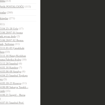
litika
(13)
.Şefik POSTALCIOĞU
(115)
ostlar
(260)
kitaplar
(271)
411)
3.04.25-28 Urfa
(17)
3.06.28/07.01 bosna
sek ayvaz dede
(2)
3.06.28/07.02 Bosna-
sek, Sırbistan
(11)
3.11.01-03 Çanakkale
Şura
(33)
3.11.16 Hatay/Kırıkhan
uma Fabrika Açılışı
(10)
3.12.28 İstanbul
(6)
4.01.16 Kandıra
(7)
4.03.06-08 Antalya
(6)
4.04.25 İstanbul Topkapı
ayı
(5)
4.05.18-23 Kosova
(11)
4.06.08 Sakarya Taraklı –
ynük
(15)
4.06.21 İnegöl – Bursa
)
4.07.01 İstanbul Prof.