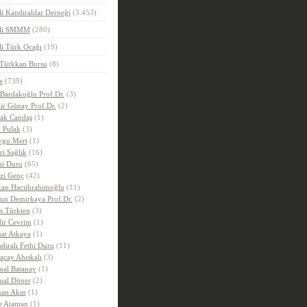
i Kandıralılar Derneği
(3.453)
eli SMMM
(280)
i Türk Ocağı
(19)
 Türkkan Bursu
(8)
e
(739)
 Bardakoğlu Prof.Dr.
(3)
ir Günay Prof.Dr.
(2)
ak Candaş
(1)
 Pulak
(3)
gu Mert
(1)
ri Sağlık
(16)
hi Duru
(65)
zi Genç
(42)
an Hacıibrahimoğlu
(11)
un Demirkaya Prof.Dr.
(2)
is Türkten
(3)
ir Cevrim
(1)
at Atkaya
(1)
dıralı Fethi Duru
(11)
açay Ahıskalı
(3)
al Batanay
(1)
al Döner
(2)
an Akın
(1)
e Ataman
(1)