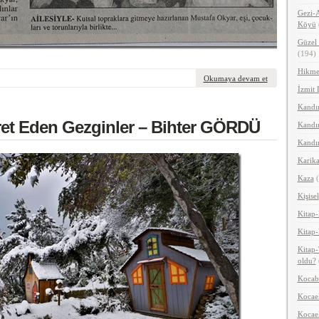
Gezi-A
Köyü
Güzel 
(194)
Hikme
Okumaya devam et
İzmit 
Kandır
aret Eden Gezginler – Bihter GÖRDÜ
Kandır
Kandır
Karika
Kaza
(
Kişisel
Kitap-
Kitap-
Kitap-
oldu?
Kocab
Kocael
Kocael