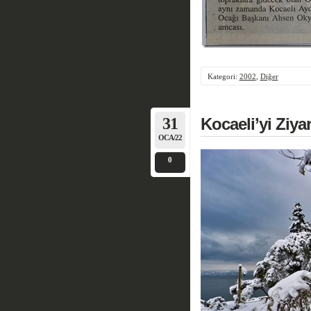
Kategori:
2002
,
Diğer
31
Kocaeli’yi Ziy
OCA/22
0