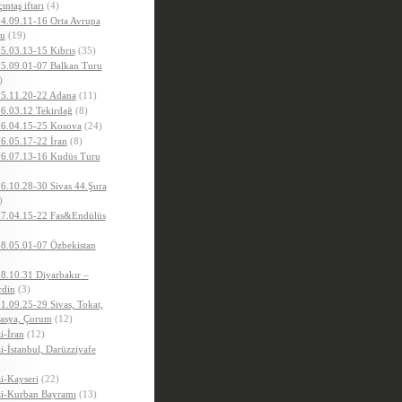
ıntaş iftarı
(4)
4.09.11-16 Orta Avrupa
u
(19)
5.03.13-15 Kıbrıs
(35)
5.09.01-07 Balkan Turu
)
5.11.20-22 Adana
(11)
6.03.12 Tekirdağ
(8)
6.04.15-25 Kosova
(24)
6.05.17-22 İran
(8)
6.07.13-16 Kudüs Turu
6.10.28-30 Sivas 44.Şura
)
7.04.15-22 Fas&Endülüs
8.05.01-07 Özbekistan
8.10.31 Diyarbakır –
din
(3)
1.09.25-29 Sivas, Tokat,
sya, Çorum
(12)
i-İran
(12)
i-İstanbul, Darüzziyafe
i-Kayseri
(22)
i-Kurban Bayramı
(13)