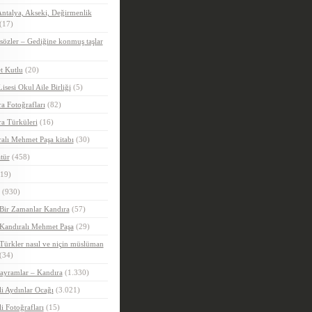
ntalya, Akseki, Değirmenlik
(17)
sözler – Gediğine konmuş taşlar
t Kutlu
(20)
Lisesi Okul Aile Birliği
(5)
a Fotoğrafları
(82)
a Türküleri
(16)
alı Mehmet Paşa kitabı
(30)
tür
(458)
19)
(930)
Bir Zamanlar Kandıra
(57)
Kandıralı Mehmet Paşa
(29)
Türkler nasıl ve niçin müslüman
(34)
ayramlar – Kandıra
(1.330)
i Aydınlar Ocağı
(3.021)
i Fotoğrafları
(15)