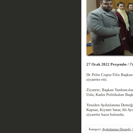
27 Ocak 2022 Perşembe /
İY
Dr. Pelin Coştur Filiz Başka
ziyarette etti.
Ziyarete; Başkan Yardımcılar
Uslu, Kadın Politikaları Baş
Yeniden Aydınlanma Derneği’
Kaptan, Kıymet Satar, Ali Ay
ziyarette hazır bulundu.
Kategori:
Aydınlanma Derneği
,