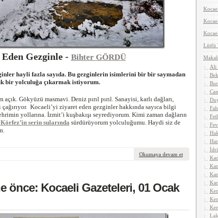
Kocael
Koca
Kocael
Lütfü
t Eden Gezginle -
Bihter GÖRDÜ
Makal
Ali
inler hayli fazla sayıda. Bu gezginlerin isimlerini bir bir saymadan
Bek
ük bir yolculuğa çıkarmak istiyorum.
Bur
Can
 açık. Gökyüzü masmavi. Deniz pırıl pırıl. Sanayisi, karlı dağları,
Duy
i çağırıyor. Kocaeli’yi ziyaret eden gezginler hakkında sayıca bilgi
Fah
rimin yollarına. İzmit’i kuşbakışı seyrediyorum. Kimi zaman dağların
Fet
a
Körfez’in serin sularında
sürdürüyorum yolculuğumu. Haydi siz de
Fev
m.
Hak
Har
İdr
Okumaya devam et
Kad
Kan
Kan
Kar
ne önce: Kocaeli Gazeteleri, 01 Ocak
Kem
Kem
Ken
Lal