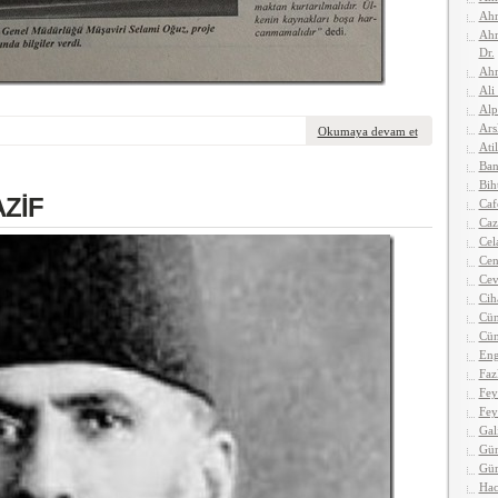
Ahm
Ahm
Dr.
Ahm
Ali
Alp
Ars
Okumaya devam et
Atil
Ban
Bih
ZİF
Caf
Caz
Cel
Cen
Cev
Cih
Cün
Cün
Eng
Faz
Fey
Fey
Gal
Gün
Gü
Hac