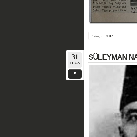
Kategori:
2002
31
SÜLEYMAN NA
OCA/22
0