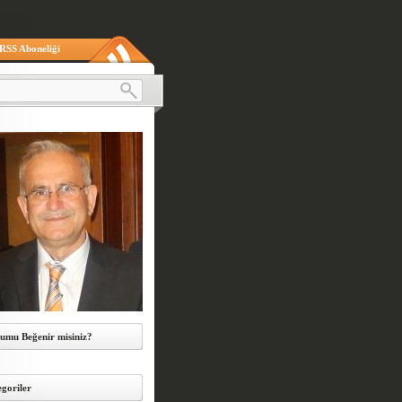
RSS Aboneliği
umu Beğenir misiniz?
goriler