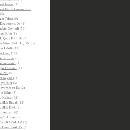
et Hakan
(1)
et Haluk Dursun Prof.
(3)
et Takan
(6)
 Değirmenci Dr.
(1)
tekin Cevherli
(56)
lan Bulut
(9)
la Çetin Prof. Dr.
(4)
u Gürer Yrd. Doç. Dr.
(3)
ter Gördü
(11)
er Genç
(16)
im Gürbüz
(6)
al Bayraktar
(1)
giz Özdemir
(1)
at Nas
(9)
at Kaymas
(1)
eyt Diler
(3)
eyt Mengü Dr.
(2)
in Şahin
(5)
lı Köksal
(42)
zullah Budak
(12)
zullah Divli
(2)
ip Ataman
(8)
gör Arslan
(5)
rkan KARACAM
(1)
ı Duran Prof. Dr.
(16)