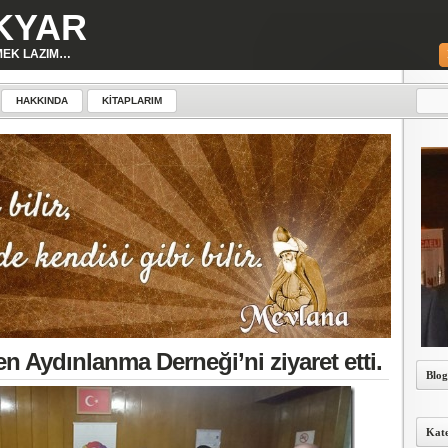
KYAR
MEK LAZIM…
HAKKINDA
KITAPLARIM
den Aydınlanma Derneği’ni ziyaret etti.
Blog
Kate