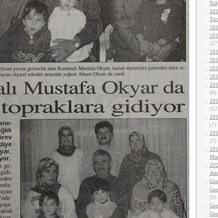
Yalç
201
Tur
201
201
(17
201
201
201
201
201
(6)
201
(12
201
(7)
201
(7)
201
Mar
202
Ama
Gez
Gez
(9)
Gez
Gez