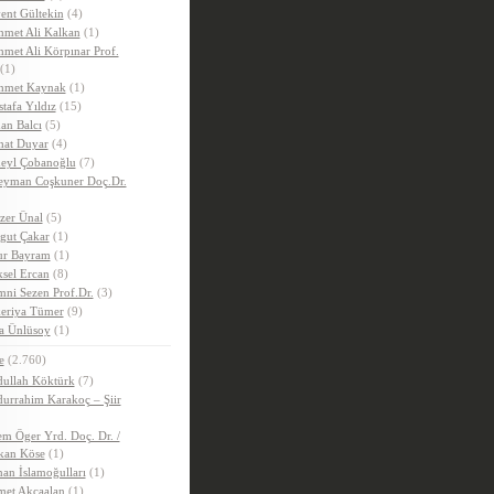
ent Gültekin
(4)
met Ali Kalkan
(1)
met Ali Körpınar Prof.
(1)
hmet Kaynak
(1)
tafa Yıldız
(15)
an Balcı
(5)
hat Duyar
(4)
eyl Çobanoğlu
(7)
eyman Coşkuner Doç.Dr.
zer Ünal
(5)
gut Çakar
(1)
r Bayram
(1)
sel Ercan
(8)
ni Sezen Prof.Dr.
(3)
eriya Tümer
(9)
a Ünlüsoy
(1)
e
(2.760)
ullah Köktürk
(7)
urrahim Karakoç – Şiir
m Öger Yrd. Doç. Dr. /
kan Köse
(1)
an İslamoğulları
(1)
et Akçaalan
(1)