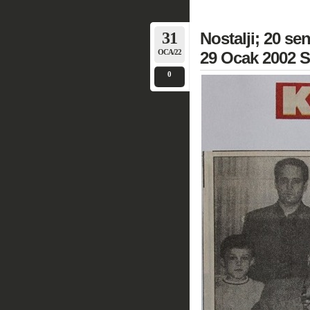
31
Nostalji; 20 s
OCA/22
29 Ocak 2002 S
0