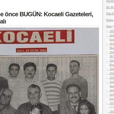
Dış Po
Dr. M
ene önce BUGÜN: Kocaeli Gazeteleri,
Eski D
alı
Gelen 
Gezi
(
201
201
her
201
Her
201
39.
201
Kor
201
201
201
201
Sar
201
201
Gö
201
(13
201