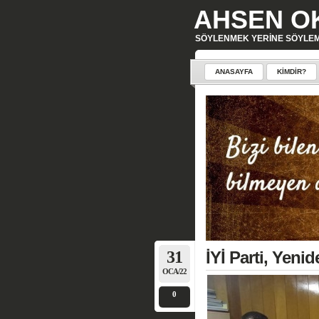
AHSEN O
SÖYLENMEK YERINE SÖYLE
ANASAYFA
KIMDIR?
31
İYİ Parti, Yeni
OCA/22
0