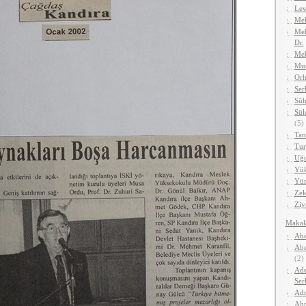
Lev
Meh
Meh
Dr.
Me
Mus
Orh
Ser
Süh
Sül
(5)
Tan
Tur
Uğu
Yük
Yüm
Zek
Ziy
Makal
Abd
Abd
(2)
Ade
Ser
Adn
Ahm