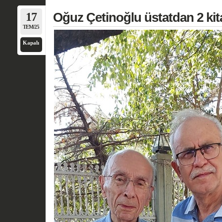
17
Oğuz Çetinoğlu üstatdan 2 kit
TEM/25
Kapalı