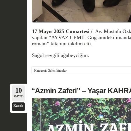
17 Mayıs 2025 Cumartesi /
Av. Mustafa Özku
yapılan “AYVAZ CEMİL Göğsümdeki imandan 
romanı” kitabını takdim etti.
Sağol sevgili ağabeyciğim.
Kategori:
Gelen kitaplar
10
“Azmin Zaferi” – Yaşar KA
MAY/25
Kapalı