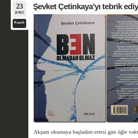
23
Şevket Çetinkaya’yı tebrik e
ŞUB/25
Kapalı
Akşam okumaya başladım ertesi gün öğle vakti