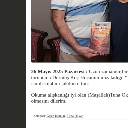
26 Mayıs 2025 Pazartesi /
Uzun zamandır bir
torunuma Durmuş Koç Hocamın imzaladığ
isimli kitabını takdim ettim.
Okuma alışkanlığı iyi olan (Maşallah)Tuna Ok
olmasını dilerim.
Kategori:
Gelen kitaplar
,
Tuna Okyar