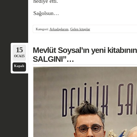
hediye etti.
Sağolsun…
Kategori:
Arkadaşlarım
,
Gelen kitaplar
15
Mevlüt Soysal’ın yeni kitabını
OCA/25
SALGINI”…
Kapalı