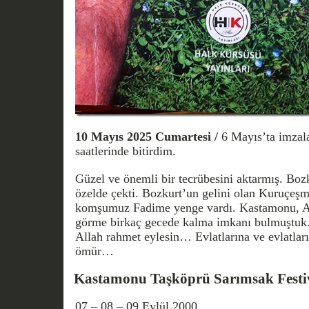
10 Mayıs 2025 Cumartesi /
6 Mayıs’ta imzala
saatlerinde bitirdim.
Güzel ve önemli bir tecrübesini aktarmış. Bozk
özelde çekti. Bozkurt’un gelini olan Kuruçeşm
komşumuz Fadime yenge vardı. Kastamonu, Ab
görme birkaç gecede kalma imkanı bulmuştuk
Allah rahmet eylesin… Evlatlarına ve evlatları
ömür…
Kastamonu Taşköprü Sarımsak Festi
07 – 08 – 09 Eylül 2000