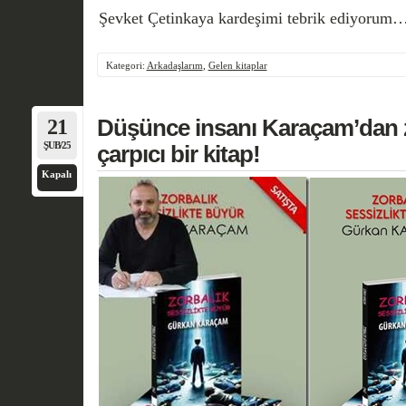
Şevket Çetinkaya kardeşimi tebrik ediyorum
Kategori:
Arkadaşlarım
,
Gelen kitaplar
21
Düşünce insanı Karaçam’dan z
ŞUB/25
çarpıcı bir kitap!
Kapalı