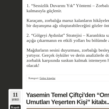
1. “Sessizlik Duvarını Yık” Yöntemi – Zorbalı
kalmasıyla güçlenir.
Karaçam, zorbalığa maruz kalanların hikâyeler
bir dayanışma ağı oluşturabileceğini gözler ön
2. “Gölgeyi Aydınlat” Stratejisi – Karanlıkta s
açığa çıkarmanın en etkili yolları bu bölümde a
Mağdurların sesini duyurması, zorbalığı besle
yırtıyor. Gerçek öyküler ve derin analizlerle d
zorbalık karşısında suskun kalmak istemeyen he
olacak!
Kategori:
Gelen kitaplar
11
Yasemin Temel Çiftçi’den “Om
ŞUB/25
Umutları Yeşerten Kişi” kitabı.
Kapalı