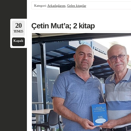
Kategori:
Arkadaşlarım
,
Gelen kitaplar
20
Çetin Mut’a; 2 kitap
TEM/25
Kapalı