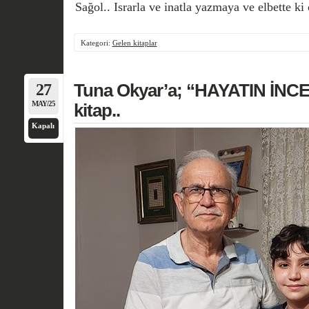
Sağol.. Israrla ve inatla yazmaya ve elbette 
Kategori:
Gelen kitaplar
27
Tuna Okyar’a; “HAYATIN İNCE
MAY/25
kitap..
Kapalı