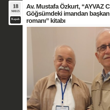
18
Av. Mustafa Özkurt, “AYVAZ 
MAY/25
Göğsümdeki imandan başkan z
romanı” kitabı
Kapalı