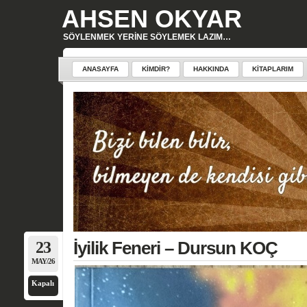
AHSEN OKYAR
SÖYLENMEK YERINE SÖYLEMEK LAZIM…
ANASAYFA
KIMDIR?
HAKKINDA
KITAPLARIM
23
İyilik Feneri – Dursun KOÇ
MAY/26
Kapalı