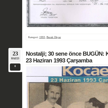
Kategori:
1993
,
Burak Okyar
23
Nostalji; 30 sene önce BUGÜN: K
HAZ/23
23 Haziran 1993 Çarşamba
0