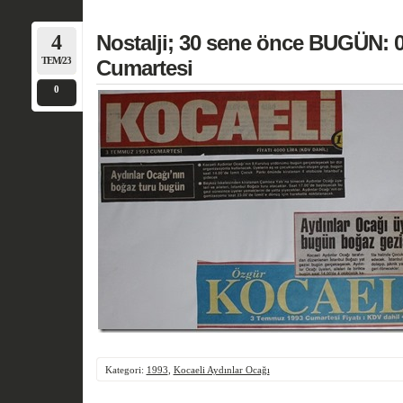
4
Nostalji; 30 sene önce BUGÜN:
TEM/23
Cumartesi
0
Kategori:
1993
,
Kocaeli Aydınlar Ocağı