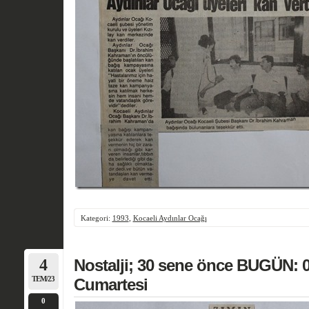
Kategori:
1993
,
Kocaeli Aydınlar Ocağı
4
Nostalji; 30 sene önce BUGÜN:
TEM/23
Cumartesi
0