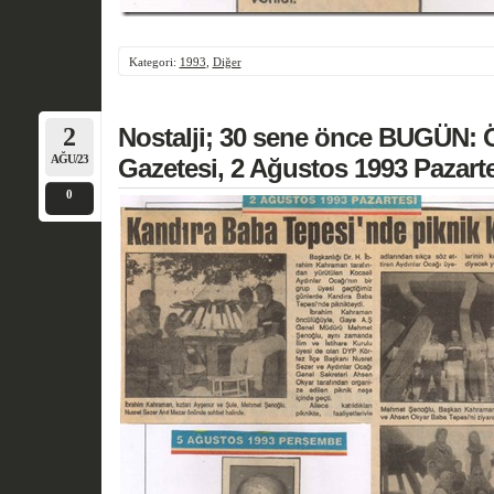
Kategori:
1993
,
Diğer
2
Nostalji; 30 sene önce BUGÜN: 
AĞU/23
Gazetesi, 2 Ağustos 1993 Pazart
0