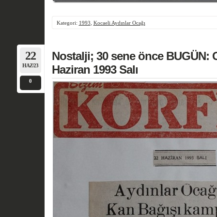
Kategori:
1993
,
Kocaeli Aydınlar Ocağı
22
Nostalji; 30 sene önce BUGÜN: G
HAZ/23
Haziran 1993 Salı
0