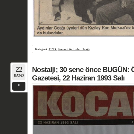
Kategori:
1993
,
Kocaeli Aydınlar Ocağı
22
Nostalji; 30 sene önce BUGÜN: 
HAZ/23
Gazetesi, 22 Haziran 1993 Salı
0