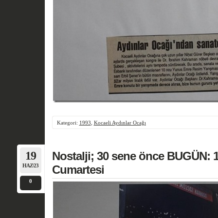
Kategori:
1993
,
Kocaeli Aydınlar Ocağı
19
Nostalji; 30 sene önce BUGÜN: 1
HAZ/23
Cumartesi
0