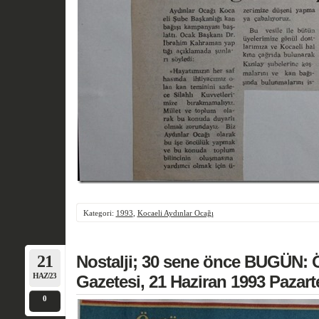
Kategori:
1993
,
Kocaeli Aydınlar Ocağı
21
Nostalji; 30 sene önce BUGÜN: 
HAZ/23
Gazetesi, 21 Haziran 1993 Pazart
0