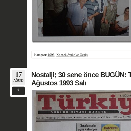
Kategori:
1993
,
Kocaeli Aydınlar Ocağı
17
Nostalji; 30 sene önce BUGÜN: T
AĞU/23
Ağustos 1993 Salı
0