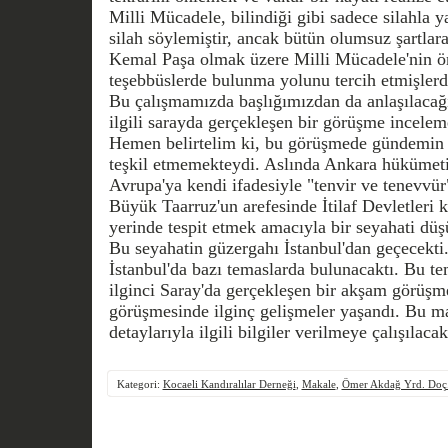
Milli Mücadele, bilindiği gibi sadece silahla 
silah söylemiştir, ancak bütün olumsuz şartla
Kemal Paşa olmak üzere Milli Mücadele'nin ön
teşebbüslerde bulunma yolunu tercih etmişlerdi
Bu çalışmamızda başlığımızdan da anlaşılacağı g
ilgili sarayda gerçekleşen bir görüşme incelem
Hemen belirtelim ki, bu görüşmede gündemin 
teşkil etmemekteydi. Aslında Ankara hükümeti
Avrupa'ya kendi ifadesiyle "tenvir ve tenevvür
Büyük Taarruz'un arefesinde İtilaf Devletleri
yerinde tespit etmek amacıyla bir seyahati dü
Bu seyahatin güzergahı İstanbul'dan geçecekti.
İstanbul'da bazı temaslarda bulunacaktı. Bu te
ilginci Saray'da gerçekleşen bir akşam görüş
görüşmesinde ilginç gelişmeler yaşandı. Bu 
detaylarıyla ilgili bilgiler verilmeye çalışılacakt
Kategori:
Kocaeli Kandıralılar Derneği
,
Makale
,
Ömer Akdağ Yrd. Doç.