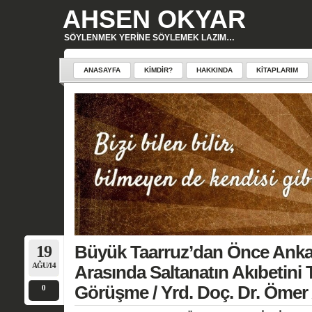
AHSEN OKYAR
SÖYLENMEK YERINE SÖYLEMEK LAZIM…
ANASAYFA
KIMDIR?
HAKKINDA
KITAPLARIM
19
Büyük Taarruz’dan Önce Ankara
AĞU/14
Arasında Saltanatın Akıbetini 
Görüşme / Yrd. Doç. Dr. Ömer
0