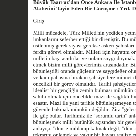
Büyük Taarruz'dan Önce Ankara İle İstanbu
Akıbetini Tayin Eden Bir Görüşme / Yrd. 
Giriş
Milli mücadele, Türk Milleti'nin yediden yetmi
imkanlarını seferber ettiği bir direniştir. Bu 
üstlenmiş gerek siyasi gerekse askeri şahısları
ferdin görevi olmalıdır. Milleti için hayatını o
milletin baş tacıdırlar ve onlara saygı duymak, 
etmek bizim milli görevlerimiz arasındadır. Bir
bütünleştiği oranda güçlenir ve saygıdeğer olur
ve kanı pahasına bırakan şahsiyetlere minnet 
öncelikli bir görev olmalıdır. Tarihi şahsiyetl
idealist bir gençliğin zemin bulması mümkün d
sahibi olmak için öncelikle mazi ile sağlıklı b
esastır. Mazi ile yani tarihle bütünleşemeyen 
güvenle bakmak mümkün değildir. Zira "gelec
ile güç bulur. Tarihimiz ile "sorumlu tarih" an
bütünleşmek milli bütünlük açısından bir gerekl
anlayışı, "dün"e mıhlanıp kalmak değil, "dün"d
tekrarını önlemek ve vakur bir hayatı realize e