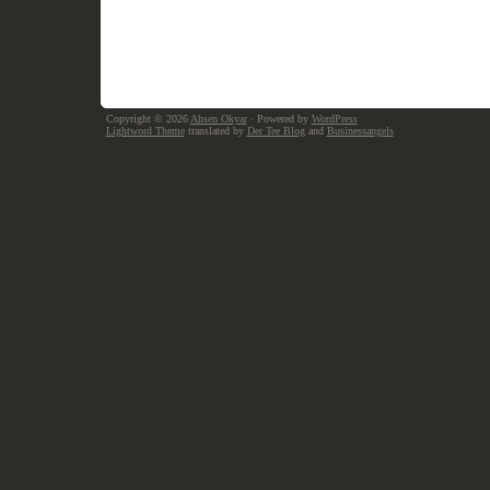
Copyright © 2026
Ahsen Okyar
· Powered by
WordPress
Lightword Theme
translated by
Der Tee Blog
and
Businessangels