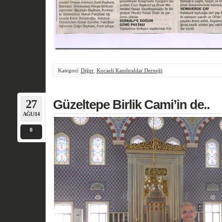
Kategori:
Diğer
,
Kocaeli Kandıralılar Derneği
27
Güzeltepe Birlik Cami’in de..
AĞU/14
0