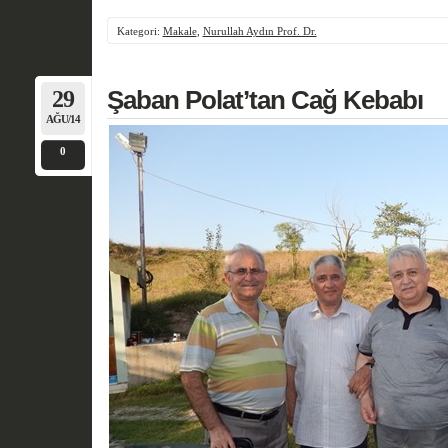
Kategori:
Makale
,
Nurullah Aydın Prof. Dr.
29
Şaban Polat’tan Cağ Kebabı
AĞU/14
0