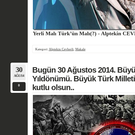
Yerli Malı Türk’ün Malı(?) - Alptekin C
Kategori:
Alptekin Cevherli
,
Makale
30
Bugün 30 Ağustos 2014. Büyü
AĞU/14
Yıldönümü. Büyük Türk Milleti
kutlu olsun..
0