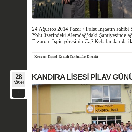
24 Ağustos 2014 Pazar / Polat İnşaatın sahibi Ş
Yolu üzerindeki Alemdağ’daki Şantiyesinde ağı
Erzurum İspir yöresinin Cağ Kebabından da ik
Kategori:
Kişisel
,
Kocaeli Kandıralılar Derneği
28
KANDIRA LİSESİ PİLAV GÜN
AĞU/14
0