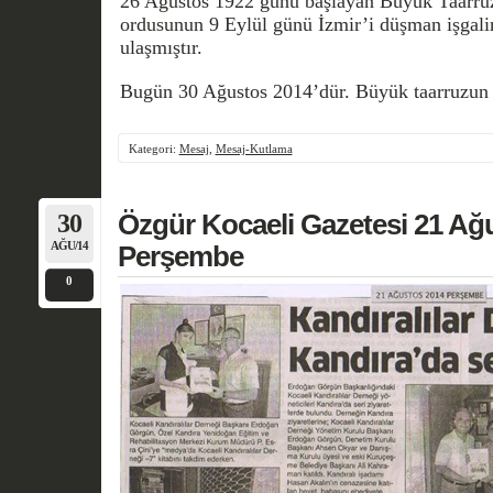
26 Ağustos 1922 günü başlayan Büyük Taarr
ordusunun 9 Eylül günü İzmir’i düşman işgali
ulaşmıştır.
Bugün 30 Ağustos 2014’dür. Büyük taarruzun
Kategori:
Mesaj
,
Mesaj-Kutlama
30
Özgür Kocaeli Gazetesi 21 Ağ
AĞU/14
Perşembe
0