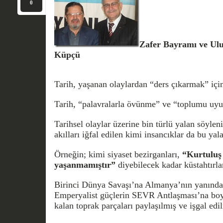
0
Zafer Bayramı ve Ulu
Küpçü
Tarih, yaşanan olaylardan “ders çıkarmak” için
Tarih, “palavralarla övünme” ve “toplumu uyut
Tarihsel olaylar üzerine bin türlü yalan söylen
akılları iğfal edilen kimi insancıklar da bu yala
Örneğin; kimi siyaset bezirganları,
“Kurtuluş 
yaşanmamıştır”
diyebilecek kadar küstahtırla
Birinci Dünya Savaşı’na Almanya’nın yanında 
Emperyalist güçlerin SEVR Antlaşması’na boyu
kalan toprak parçaları paylaşılmış ve işgal edil