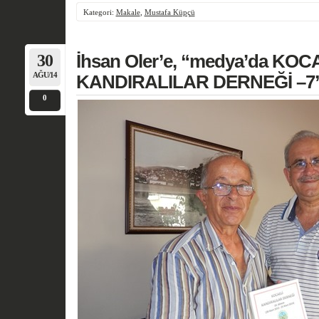
Kategori:
Makale
,
Mustafa Küpçü
30
İhsan Oler’e, “medya’da KOC
AĞU/14
KANDIRALILAR DERNEĞİ –7” 
0