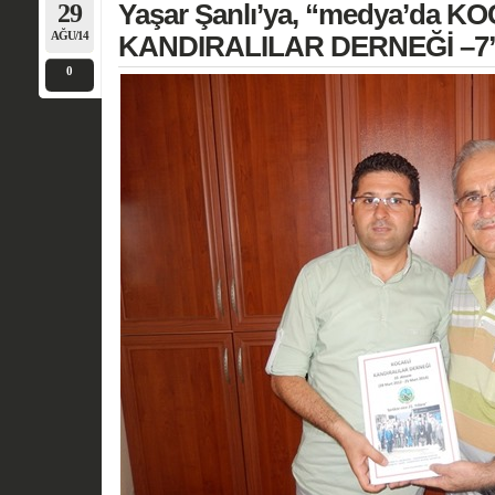
29
Yaşar Şanlı’ya, “medya’da K
AĞU/14
KANDIRALILAR DERNEĞİ –7” 
0