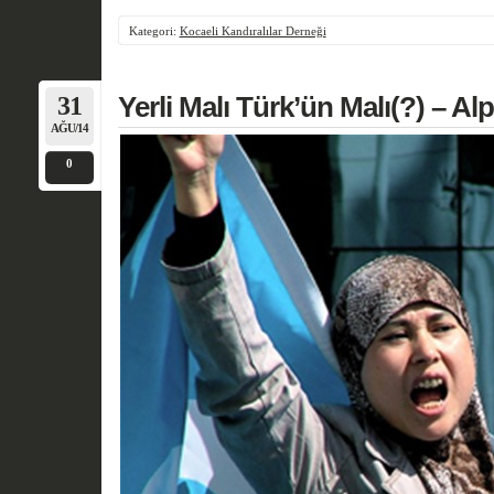
Kategori:
Kocaeli Kandıralılar Derneği
31
Yerli Malı Türk’ün Malı(?) – 
AĞU/14
0