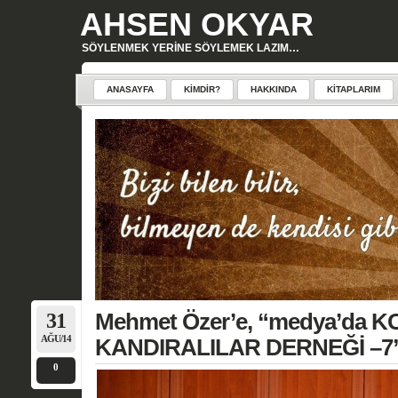
AHSEN OKYAR
SÖYLENMEK YERINE SÖYLEMEK LAZIM…
ANASAYFA
KIMDIR?
HAKKINDA
KITAPLARIM
31
Mehmet Özer’e, “medya’da 
AĞU/14
KANDIRALILAR DERNEĞİ –7” 
0