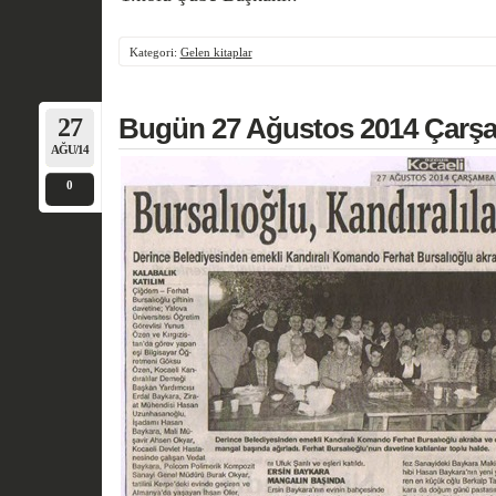
Kategori:
Gelen kitaplar
27
Bugün 27 Ağustos 2014 Çarş
AĞU/14
0