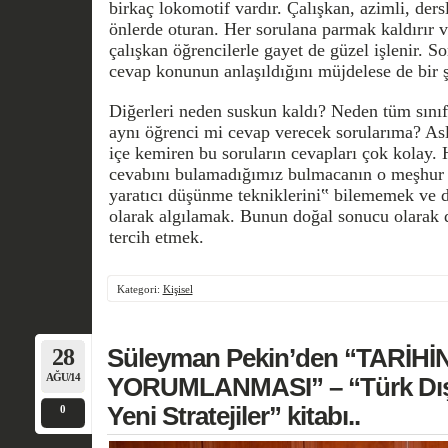
birkaç lokomotif vardır. Çalışkan, azimli, ders
önlerde oturan. Her sorulana parmak kaldırır ve
çalışkan öğrencilerle gayet de güzel işlenir. S
cevap konunun anlaşıldığını müjdelese de bir ş
Diğerleri neden suskun kaldı? Neden tüm sınıf
aynı öğrenci mi cevap verecek sorularıma? Asl
içe kemiren bu soruların cevapları çok kola
cevabını bulamadığımız bulmacanın o meşhur pa
yaratıcı düşünme tekniklerini‟ bilememek ve 
olarak algılamak. Bunun doğal sonucu olarak
tercih etmek.
Kategori:
Kişisel
28
Süleyman Pekin’den “TARİH
AĞU/14
YORUMLANMASI” – “Türk Dış P
Yeni Stratejiler” kitabı..
0