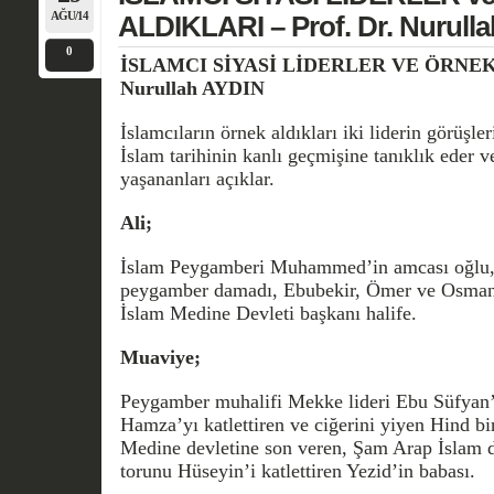
AĞU/14
ALDIKLARI – Prof. Dr. Nurull
0
İSLAMCI SİYASİ LİDERLER VE ÖRNEK A
Nurullah AYDIN
İslamcıların örnek aldıkları iki liderin görüşle
İslam tarihinin kanlı geçmişine tanıklık eder
yaşananları açıklar.
Ali;
İslam Peygamberi Muhammed’in amcası oğlu, 
peygamber damadı, Ebubekir, Ömer ve Osman
İslam Medine Devleti başkanı halife.
Muaviye;
Peygamber muhalifi Mekke lideri Ebu Süfyan
Hamza’yı katlettiren ve ciğerini yiyen Hind b
Medine devletine son veren, Şam Arap İslam 
torunu Hüseyin’i katlettiren Yezid’in babası.