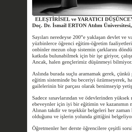
ELEŞTİRİSEL ve YARATICI DÜŞÜNC
Doç. Dr. İsmail ERTON Atılım Üniversitesi,
Sayıları neredeyse 200‟e yaklaşan devlet ve va
yüzbinlerce öğrenci eğitim-öğretim faaliyetleri
onbinler mezun olup sistemin çarklarını döndü
katkıda bulunabilmek için bir işe giriyor, çalış
Ancak, halen gençlerimiz düşünmeyi bilmiyor
Aslında burada suçlu aramamak gerek, çünkü g
eğitim sisteminde bu beceriyi özümseyerek, hay
gailelerinin bir parçası olarak benimseyip yeti
Sadece sınavlarından ve ödevlerinden yüksek 
ebeveynler için iyi bir eğitimin ve kazanımın 
Alınan takdir ve teşekkür belgeleri her zaman 
olduğunu ve işlerin yolunda gittiğini belgeliyo
Öğretmenler her derste öğrencilere çeşitli sorul