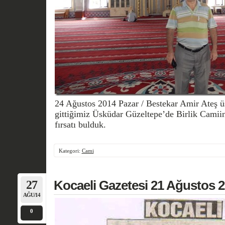
24 Ağustos 2014 Pazar / Bestekar Amir Ateş ü
gittiğimiz Üsküdar Güzeltepe’de Birlik Camii
fırsatı bulduk.
Kategori:
Cami
27
Kocaeli Gazetesi 21 Ağustos 
AĞU/14
0