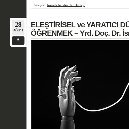
Kategori:
Kocaeli Kandıralılar Derneği
28
ELEŞTİRİSEL ve YARATICI 
AĞU/14
ÖĞRENMEK – Yrd. Doç. Dr. İ
0