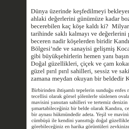
Dünya üzerinde keşfedilmeyi bekleyen,
ahlaki değerlerini günümüze kadar b
becerebilen kaç köşe kaldı ki? Milyar
tarihinde saklı kalmayı ve değerlerin
beceren nadir köşelerden biridir Kand
Bölgesi’nde ve sanayisi gelişmiş Koca
gibi büyükşehirlerin hemen yanı başı
Doğal güzellikleri, çiçek ve çam kokan
güzel pırıl pırıl sahilleri, sessiz ve sa
zamana meydan okuyan bir beldedir K
Birbirinden ihtişamlı tepelerin sunduğu enfes 
tecellisi olarak görsel şölenlerle süslenen ova
mavisini yansıtan sahilleri ve tertemiz denizi
şımartabileceğiniz bir belde olarak Kandıra, c
bir aynası hükmündedir adeta. Yeşil ve mavin
cümbüşü ile kendini yansıttığı doğal güzellikle
görebileceğiniz en harika görüntüleri zevkini