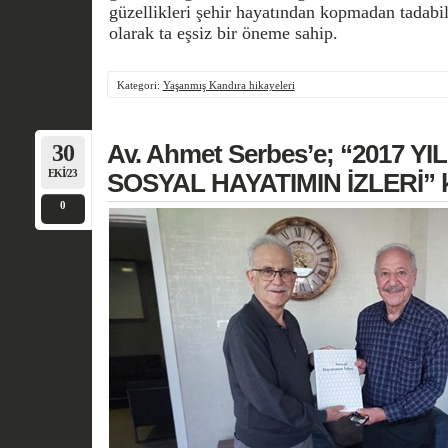
güzellikleri şehir hayatından kopmadan tadabi
olarak ta eşsiz bir öneme sahip.
Kategori:
Yaşanmış Kandıra hikayeleri
30
Av. Ahmet Serbes’e; “2017 Y
EKI/23
SOSYAL HAYATIMIN İZLERİ” k
0