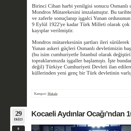
Birinci Cihan harbi yenilgisi sonucu Osmanlı
Mondros Mütarekesini imzalamıştır. Bu tariht
ve zaferle sonuçlanıp işgalci Yunan ordusunu
9 Eylül 1922'ye kadar Türk Milleti olarak çok
kayıplar verilmiştir.
Mondros mütarekesinin şartları ileri sürülerek İ
Yunan askeri güçleri Osmanlı devletimizin baş
(bu isim cumhuriyetle İstanbul olarak değiştiril
topraklarımızda işgaller başlamıştı. İşte bunda
değil) Türkiye Cumhuriyeti Devleti ilan edile
küllerinden yeni genç bir Türk devletinin varlı
Kategori:
Makale
29
Kocaeli Aydınlar Ocağı’ndan 10
EKI/23
0