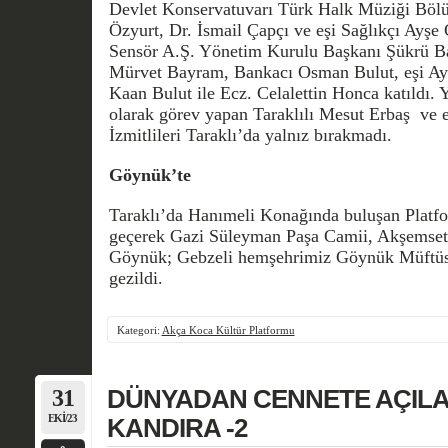
Devlet Konservatuvarı Türk Halk Müziği Bölüm
Özyurt, Dr. İsmail Çapçı ve eşi Sağlıkçı Ayşe 
Sensör A.Ş. Yönetim Kurulu Başkanı
Şükrü B
Mürvet Bayram, Bankacı Osman Bulut, eşi Ayş
Kaan Bulut ile Ecz. Celalettin Honca katıldı. 
olarak görev yapan Taraklılı Mesut Erbaş ve e
İzmitlileri Taraklı’da yalnız bırakmadı.
Göynük’te
Taraklı’da Hanımeli Konağında buluşan Platf
geçerek Gazi Süleyman Paşa Camii, Akşemsettin
Göynük; Gebzeli hemşehrimiz Göynük Müftüs
gezildi.
Kategori:
Akça Koca Kültür Platformu
31
DÜNYADAN CENNETE AÇILA
EKI/23
KANDIRA -2