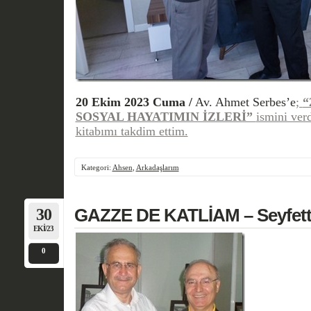
20 Ekim 2023 Cuma /
Av. Ahmet Serbes’e
;
“
SOSYAL HAYATIMIN İZLERİ”
ismini ver
kitabımı takdim ettim.
Kategori:
Ahsen
,
Arkadaşlarım
30
GAZZE DE KATLİAM – Seyfe
EKI/23
0