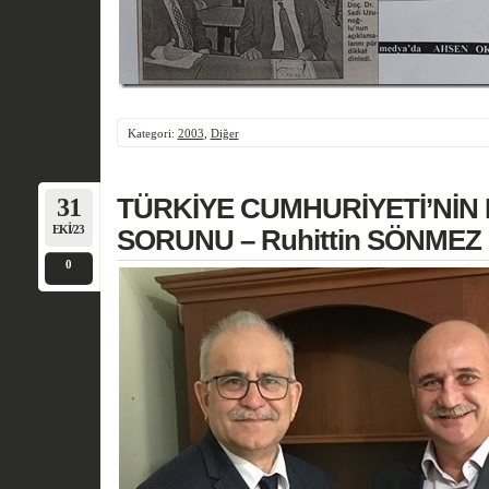
Kategori:
2003
,
Diğer
31
TÜRKİYE CUMHURİYETİ’NİN
EKI/23
SORUNU – Ruhittin SÖNMEZ
0