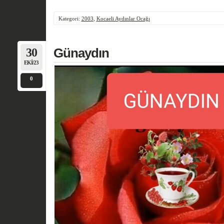
Kategori:
2003
,
Kocaeli Aydınlar Ocağı
30
Günaydın
EKI/23
0