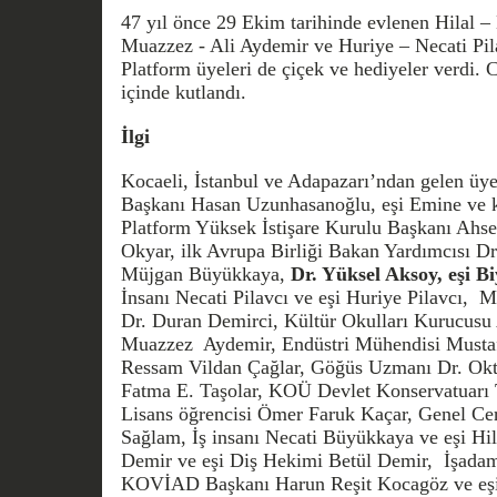
47 yıl önce 29 Ekim tarihinde evlenen Hilal 
Muazzez - Ali Aydemir ve Huriye – Necati Pilav
Platform üyeleri de çiçek ve hediyeler verdi.
içinde kutlandı.
İlgi
Kocaeli, İstanbul ve Adapazarı’ndan gelen üy
Başkanı Hasan Uzunhasanoğlu, eşi Emine ve k
Platform Yüksek İstişare Kurulu
Başkanı Ahse
Okyar, ilk Avrupa Birliği Bakan Yardımcısı Dr
Müjgan Büyükkaya,
Dr. Yüksel Aksoy, eşi Bi
İnsanı Necati Pilavcı ve eşi Huriye Pilavcı, 
Dr. Duran Demirci, Kültür Okulları Kurucusu 
Muazzez Aydemir, Endüstri Mühendisi Mustaf
Ressam Vildan Çağlar, Göğüs Uzmanı Dr. Okta
Fatma E. Taşolar, KOÜ Devlet Konservatuarı
Lisans öğrencisi Ömer Faruk Kaçar, Genel Cer
Sağlam, İş insanı Necati Büyükkaya ve eşi Hil
Demir ve eşi Diş Hekimi Betül Demir, İşadamı
KOVİAD Başkanı Harun Reşit Kocagöz ve e