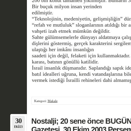
200 bin konut tamamen yıkılmıştır. Bunların 38
Bir buçuk milyon insan yerinden
edilmiştir.
“Teknolojinin, medeniyetin, gelişmişliğin” dü
“refah ve mutluluk” sloganlarının atıldığı bir a
vahşeti izah etmek mümkün değildir.
Sahte gülümsemelerle dünyayı aldatmaya çalış
dişlerini göstermiş, gerçek karakterini sergilemi
ulaştığı her imkânı insanlığın
saadeti için değil, felaketi için kullanmaktadır
karası, batının gönüllü katilidir.
İsrail insanlık düşmanıdır. Saplandığı sapık ide
batıl idealleri uğruna, kendi vatandaşlarına b
vermek istediği İsrailli rehineleri dahi alma
Kategori:
Makale
30
Nostalji; 20 sene önce BUGÜN
EKI/23
Gazetesi, 30 Ekim 2003 Perşe