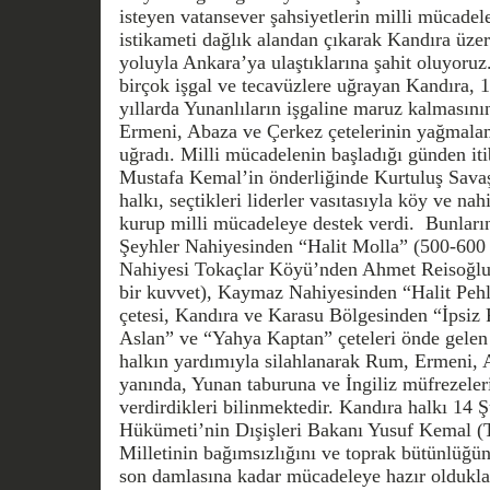
isteyen vatansever şahsiyetlerin milli mücadel
istikameti dağlık alandan çıkarak Kandıra üz
yoluyla Ankara’ya ulaştıklarına şahit oluyoruz.
birçok işgal ve tecavüzlere uğrayan Kandıra, 1
yıllarda Yunanlıların işgaline maruz kalmasını
Ermeni, Abaza ve Çerkez çetelerinin yağmalama
uğradı. Milli mücadelenin başladığı günden it
Mustafa Kemal’in önderliğinde Kurtuluş Savaş
halkı, seçtikleri liderler vasıtasıyla köy ve nah
kurup milli mücadeleye destek verdi. Bunların
Şeyhler Nahiyesinden “Halit Molla” (500-600 k
Nahiyesi Tokaçlar Köyü’nden Ahmet Reisoğlu v
bir kuvvet), Kaymaz Nahiyesinden “Halit Peh
çetesi, Kandıra ve Karasu Bölgesinden “İpsiz
Aslan” ve “Yahya Kaptan” çeteleri önde gelen 
halkın yardımıyla silahlanarak Rum, Ermeni, A
yanında, Yunan taburuna ve İngiliz müfrezeler
verdirdikleri bilinmektedir. Kandıra halkı 14 
Hükümeti’nin Dışişleri Bakanı Yusuf Kemal (
Milletinin bağımsızlığını ve toprak bütünlüğü
son damlasına kadar mücadeleye hazır oldukları