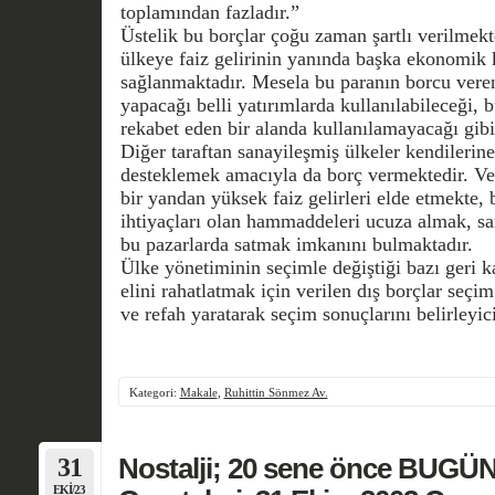
toplamından fazladır.”
Üstelik bu borçlar çoğu zaman şartlı verilmek
ülkeye faiz gelirinin yanında başka ekonomik 
sağlanmaktadır. Mesela bu paranın borcu veren
yapacağı belli yatırımlarda kullanılabileceği, 
rekabet eden bir alanda kullanılamayacağı gibi 
Diğer taraftan sanayileşmiş ülkeler kendilerine
desteklemek amacıyla da borç vermektedir. Ver
bir yandan yüksek faiz gelirleri elde etmekte,
ihtiyaçları olan hammaddeleri ucuza almak, san
bu pazarlarda satmak imkanını bulmaktadır.
Ülke yönetiminin seçimle değiştiği bazı geri ka
elini rahatlatmak için verilen dış borçlar seç
ve refah yaratarak seçim sonuçlarını belirleyic
Kategori:
Makale
,
Ruhittin Sönmez Av.
31
Nostalji; 20 sene önce BUGÜN
EKI/23