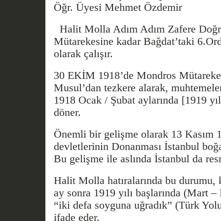
Öğr. Üyesi Mehmet Özdemir
Halit Molla Adım Adım Zafere Doğ
Mütarekesine kadar Bağdat’taki 6.Or
olarak çalışır.
30 EKİM 1918’de Mondros Mütarekes
Musul’dan tezkere alarak, muhtemel
1918 Ocak / Şubat aylarında [1919 yıl
döner.
Önemli bir gelişme olarak 13 Kasım 1
devletlerinin Donanması İstanbul boğa
Bu gelişme ile aslında İstanbul da re
Halit Molla hatıralarında bu durumu,
ay sonra 1919 yılı başlarında (Mart –
“iki defa soyguna uğradık” (Türk Yol
ifade eder.