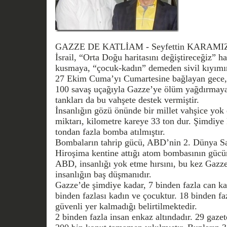
GAZZE DE KATLİAM - Seyfettin KARAM
İsrail, “Orta Doğu haritasını değiştireceğiz” 
kusmaya, “çocuk-kadın” demeden sivil kıyımı
27 Ekim Cuma’yı Cumartesine bağlayan gece, 
100 savaş uçağıyla Gazze’ye ölüm yağdırmaya b
tankları da bu vahşete destek vermiştir.
İnsanlığın gözü önünde bir millet vahşice yok
miktarı, kilometre kareye 33 ton dur. Şimdiye
tondan fazla bomba atılmıştır.
Bombaların tahrip gücü, ABD’nin 2. Dünya Sa
Hiroşima kentine attığı atom bombasının gücü
ABD, insanlığı yok etme hırsını, bu kez Gazze
insanlığın baş düşmanıdır.
Gazze’de şimdiye kadar, 7 binden fazla can k
binden fazlası kadın ve çocuktur. 18 binden faz
güvenli yer kalmadığı belirtilmektedir.
2 binden fazla insan enkaz altındadır. 29 gazet