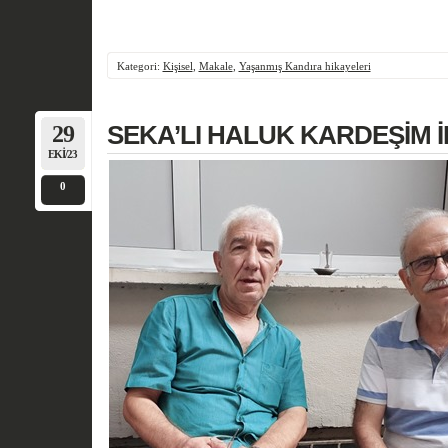
Kategori:
Kişisel
,
Makale
,
Yaşanmış Kandıra hikayeleri
29
SEKA’LI HALUK KARDEŞİM İL
EKI/23
0