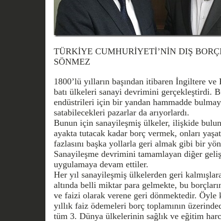
TÜRKİYE CUMHURİYETİ’NİN DIŞ BORÇLA
SÖNMEZ
1800’lü yılların başından itibaren İngiltere ve 
batı ülkeleri sanayi devrimini gerçekleştirdi. B
endüstrileri için bir yandan hammadde bulmaya 
satabilecekleri pazarlar da arıyorlardı.
Bunun için sanayileşmiş ülkeler, ilişkide bulun
ayakta tutacak kadar borç vermek, onları yaşat
fazlasını başka yollarla geri almak gibi bir yön
Sanayileşme devrimini tamamlayan diğer geliş
uygulamaya devam ettiler.
Her yıl sanayileşmiş ülkelerden geri kalmışlar
altında belli miktar para gelmekte, bu borçların
ve faizi olarak verene geri dönmektedir. Öyle 
yıllık faiz ödemeleri borç toplamının üzerinded
tüm 3. Dünya ülkelerinin sağlık ve eğitim har