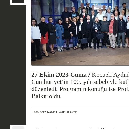
27 Ekim 2023 Cuma /
Kocaeli Aydınl
Cumhuriyet’in 100. yılı sebebiyle ku
düzenledi. Programın konuğu ise Prof
Balkır oldu.
Kategori:
Kocaeli Aydınlar Ocağı