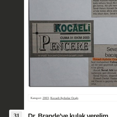
Kategori:
2003
,
Kocaeli Aydınlar Ocağı
31
Dr. Brande’ye kulak verelim