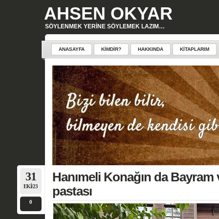
AHSEN OKYAR
SÖYLENMEK YERINE SÖYLEMEK LAZIM…
ANASAYFA
KIMDIR?
HAKKINDA
KITAPLARIM
31
Hanımeli Konağın da Bayram ve
EKI/23
pastası
0