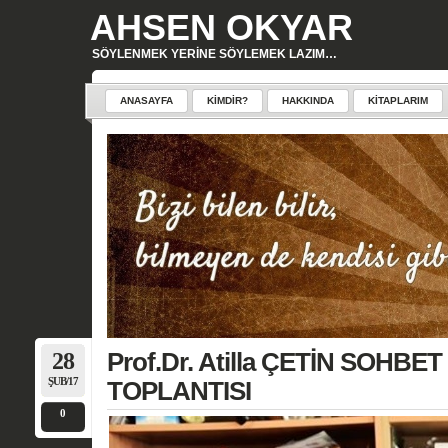
AHSEN OKYAR
SÖYLENMEK YERINE SÖYLEMEK LAZIM…
ANASAYFA
KIMDIR?
HAKKINDA
KITAPLARIM
28
Prof.Dr. Atilla ÇETİN SOHBE
ŞUB/17
TOPLANTISI
0