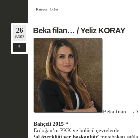
Kategori:
Diğer
26
Beka filan… / Yeliz KORAY
ŞUB/17
0
Beka filan… /
Bahçeli 2015 “
Erdoğan’ın PKK ve bölücü çevrelerde
‘al özerkliği ver başkanlığı’
mutabakatı sağlad