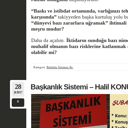
“Baskı ve istibdat ortamında, varlığınızı te
karşısında”
takiyyeden başka kurtuluş yolu b
“dünyevi bazı zararlara uğramak” ihtimali 
meşru mudur?
Daha da açalım.
İktidarın sunduğu bazı ni
muhalif olmanın bazı risklerine katlanmak 
olabilir mi?
Kategori:
Ruhittin Sönmez Av.
28
Başkanlık Sistemi – Halil K
ŞUB/17
0