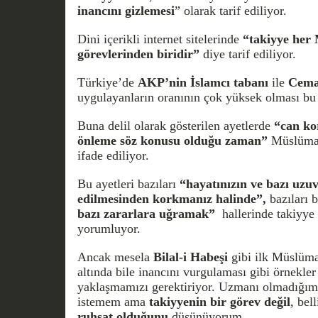
inancını gizlemesi
” olarak tarif ediliyor.
Dini içerikli internet sitelerinde
“takiyye her 
görevlerinden biridir”
diye tarif ediliyor.
Türkiye’de
AKP’nin İslamcı tabanı
ile
Cema
uygulayanların oranının çok yüksek olması bu i
Buna delil olarak gösterilen ayetlerde
“can kor
önleme söz konusu olduğu zaman”
Müslümanı
ifade ediliyor.
Bu ayetleri bazıları
“hayatınızın ve bazı uzu
edilmesinden korkmanız halinde”,
bazıları 
bazı zararlara uğramak”
hallerinde takiyye 
yorumluyor.
Ancak mesela
Bilal-i Habeşi
gibi ilk Müslüma
altında bile inancını vurgulaması gibi örnekler
yaklaşmamızı gerektiriyor. Uzmanı olmadığı
istemem ama
takiyyenin bir görev değil
, bel
ruhsat
olduğunu
düşünüyorum.