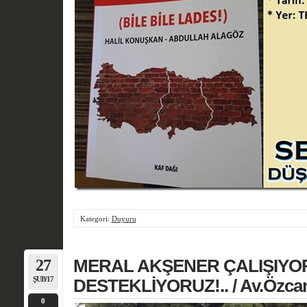
Kategori:
Duyuru
27
MERAL AKŞENER ÇALIŞIYOR
ŞUB/17
DESTEKLİYORUZ!.. / Av.Öz
0