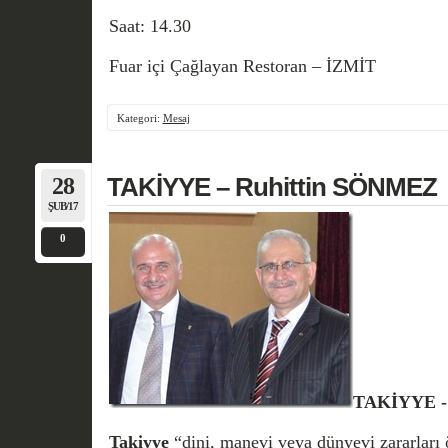
Saat: 14.30
Fuar içi Çağlayan Restoran – İZMİT
Kategori:
Mesaj
28
TAKİYYE – Ruhittin SÖNMEZ
ŞUB/17
0
TAKİYYE -
Takiyye
“dini, manevi veya dünyevi zararları