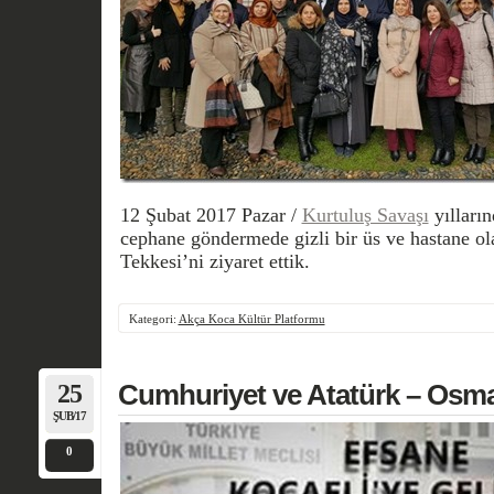
12 Şubat 2017 Pazar /
Kurtuluş Savaşı
yılları
cephane göndermede gizli bir üs ve hastane o
Tekkesi’ni ziyaret ettik.
Kategori:
Akça Koca Kültür Platformu
25
Cumhuriyet ve Atatürk – O
ŞUB/17
0