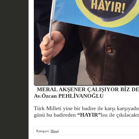
MERAL AKŞENER ÇALIŞIYOR BİZ DES
Av.Özcan PEHLİVANOĞLU
Türk Milleti yine bir badire ile karşı karşıyad
günü bu badireden
“HAYIR”
lısı ile çıkılacaktı
Kategori:
Mesaj