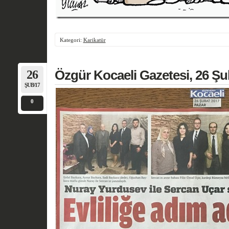
Kategori:
Karikatür
26
Özgür Kocaeli Gazetesi, 26 Şu
ŞUB/17
0