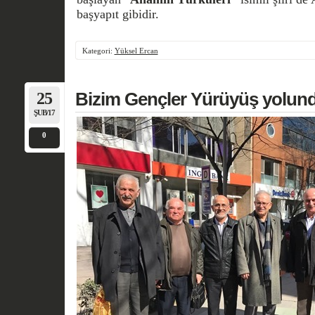
başyapıt gibidir.
Kategori:
Yüksel Ercan
25
Bizim Gençler Yürüyüş yolund
ŞUB/17
0