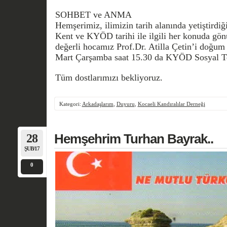
SOHBET ve ANMA
Hemşerimiz, ilimizin tarih alanında yetiştirdiğ
Kent ve KYÖD tarihi ile ilgili her konuda gön
değerli hocamız Prof.Dr. Atilla Çetin’i doğum 
Mart Çarşamba saat 15.30 da KYÖD Sosyal Tes
Tüm dostlarımızı bekliyoruz.
Kategori:
Arkadaşlarım
,
Duyuru
,
Kocaeli Kandıralılar Derneği
28
Hemşehrim Turhan Bayrak..
ŞUB/17
0