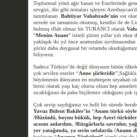
Toplumsal yönü ağır basan ve Eserlerinde gene
sevgisi, din gibi temaları işleyen Azerbaycan'd
tanımlanan
Bahtiyar Vahabzade'nin
var olan
nerede ise tamamını okumuş, kendisi ile de Li
bulmuş iflah olmaz bir TURANCI olarak
Vaha
“
Menim Anam
” isimli şiirini yıllar yılı oku
yaklaşık iki yıl önce aramızdan ayrılmasından 
şiirini daha duygusal bir ortamda okuduğumuz
biliyoruz.
Sadece Türkiye’de değil dünyanın bütün ülkel
çok sevilen eserler “
Anne şiirleridir
”,Sağlıklı
büyümenin dünyanın en muhteşem seyahati ol
birisi olarak yaşı kaç olursa olsun hep anneler
sıcaklığının da paha biçilemez olduğunu çok iy
Çok sevip saydığımız ve belli bir sürede berabe
Yavuz Bülent Bakiler’in
“
Anam türkü söyle
/Hüzünlü, boynu bükük, hep Azeri türküle
acısını anlardım. /Rüzgârlarla savrulur, ya
yer yatağımda, ya serin sofalarda /Anamı d
başlayan “
Anamın Türküleri”
isimli şiiri de A