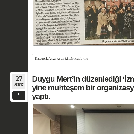
Kategori:
Akça Koca Kültür Platformu
27
Duygu Mert’in düzenlediği ‘İzm
ŞUB/17
yine muhteşem bir organizasyo
yaptı.
0