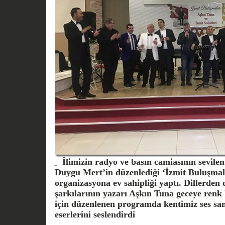
İlimizin radyo ve basın camiasının sevilen 
Duygu Mert’in düzenlediği ‘İzmit Buluşmal
organizasyona ev sahipliği yaptı. Dillerden 
şarkılarının yazarı Aşkın Tuna geceye renk 
için düzenlenen programda kentimiz ses san
eserlerini seslendirdi