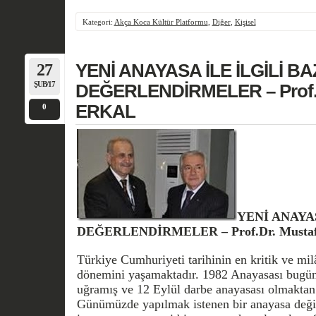
Kategori:
Akça Koca Kültür Platformu
,
Diğer
,
Kişisel
27
YENİ ANAYASA İLE İLGİLİ BA
ŞUB/17
DEĞERLENDİRMELER – Prof.D
ERKAL
0
YENİ ANAYAS
DEĞERLENDİRMELER – Prof.Dr. Musta
Türkiye Cumhuriyeti tarihinin en kritik ve milâ
dönemini yaşamaktadır. 1982 Anayasası bugüne
uğramış ve 12 Eylül darbe anayasası olmaktan 
Günümüzde yapılmak istenen bir anayasa değiş