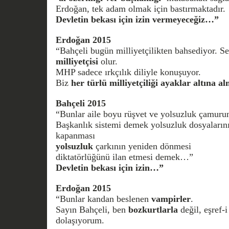
Erdoğan, tek adam olmak için bastırmaktadır.
Devletin bekası için izin vermeyeceğiz…”
Erdoğan 2015
“Bahçeli bugün milliyetçilikten bahsediyor. S
milliyetçisi
olur.
MHP sadece ırkçılık diliyle konuşuyor.
Biz
her türlü milliyetçiliği ayaklar altına al
Bahçeli 2015
“Bunlar aile boyu rüşvet ve yolsuzluk çamurun
Başkanlık sistemi demek yolsuzluk dosyaların
kapanması
yolsuzluk
çarkının yeniden dönmesi
diktatörlüğünü ilan etmesi demek…”
Devletin bekası için izin…”
Erdoğan 2015
“Bunlar kandan beslenen
vampirler
.
Sayın Bahçeli, ben
bozkurtlarla
değil, eşref-
dolaşıyorum.