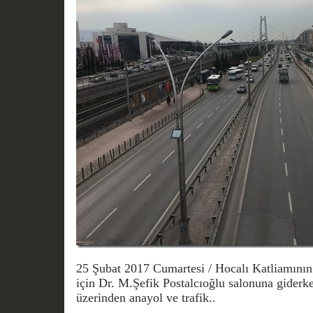
25 Şubat 2017 Cumartesi / Hocalı Katliamının 
için Dr. M.Şefik Postalcıoğlu salonuna giderke
üzerinden anayol ve trafik..