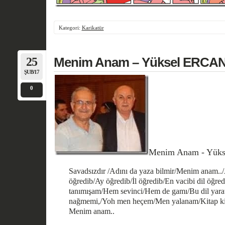
Kategori:
Karikatür
25
Menim Anam – Yüksel ERCA
ŞUB/17
0
Menim Anam - Yük
Savadsızdır /Adını da yaza bilmir/Menim anam.
öğredib/Ay öğredib/İl öğredib/En vacibi dil öğre
tanımışam/Hem sevinci/Hem de gamı/Bu dil yara
nağmemi,/Yoh men heçem/Men yalanam/Kitap kita
Menim anam..