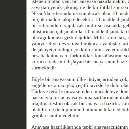
istenen toptan yeni bir anayasa hazırlamaktır.
savaştan yenik çıkmış; ne de bir ihtilal sonra
Nisan’da referanduma sunulacak olan 18 madde
birçok madde takip edecektir. 18 madde dışınd
bir referandum yapılacak mıdır sorusu akla ge
oluşturulan çalışmalarda 18 madde dışındaki d
olacağı konusu gizli değildir. Milli kimliksiz, 
yapıyor diye devre dışı bırakacak yanlışlar, ar
de şikayetçi olduğu çokkültürlülük ve etniklikl
hesaba katmayan, farklılıkları kutsallaştıran s
kurucu iradesini dışlayan bir anayasanın hazır
sürmektedir.
Böyle bir anayasanın ülke ihtiyaçlarından çok
engelleme amacıyla, çeşitli tavizlerle dolu ola
Türkiye terörle müzakereden mücadeleye dönüş
baskısıyla bir anayasa yapma şartlarından uzak
ırkçılığa teslim olacak bir anayasa hazırlık ça
olabilir, ne de toplumun bütününe hitap edebil
grupları mutlu edebilir.
Anayasa hazırlıklarında tepki anayasacılığının