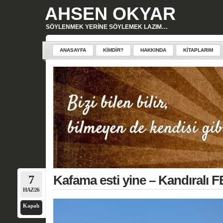
AHSEN OKYAR
SÖYLENMEK YERINE SÖYLEMEK LAZIM…
ANASAYFA
KIMDIR?
HAKKINDA
KITAPLARIM
7
Kafama esti yine – Kandıralı 
HAZ/26
Kapalı