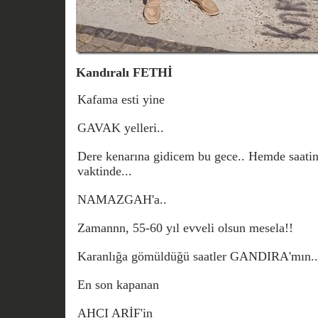
Kandıralı FETHİ
Kafama esti yine
GAVAK yelleri..
Dere kenarına gidicem bu gece.. Hemde saatin
vaktinde...
NAMAZGAH'a..
Zamannn, 55-60 yıl evveli olsun mesela!!
Karanlığa gömüldüğü saatler GANDIRA'mın..
En son kapanan
AHÇI ARİF'in