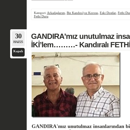
Kategori:
Arkadaşlarım
,
Biz Kandıra'yız Korosu
,
Eski Dostlar
,
Fethi Du
Fethi Duru
30
GANDIRA’mız unutulmaz insanl
HAZ/25
İKİ’lem………- Kandıralı FETH
Kapalı
GANDIRA'mız unutulmaz insanlarından biii İ