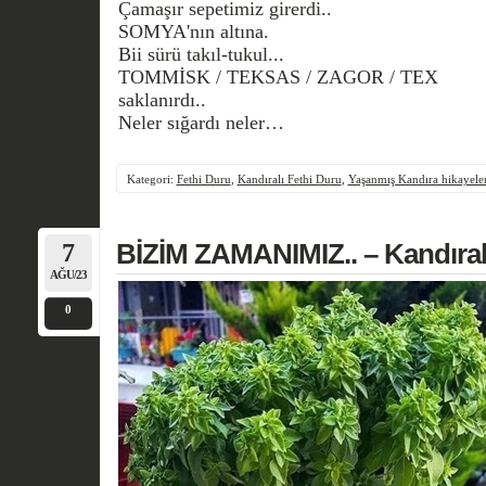
Çamaşır sepetimiz girerdi..
SOMYA'nın altına.
Bii sürü takıl-tukul...
TOMMİSK / TEKSAS / ZAGOR / TEX
saklanırdı..
Neler sığardı neler…
Kategori:
Fethi Duru
,
Kandıralı Fethi Duru
,
Yaşanmış Kandıra hikayeler
7
BİZİM ZAMANIMIZ.. – Kandıral
AĞU/23
0