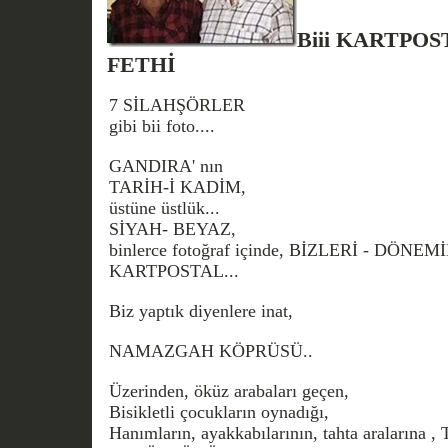
Biii KARTPOST
FETHİ
7 SİLAHŞÖRLER
gibi bii foto....
GANDIRA' nın
TARİH-İ KADİM,
üstüne üstlük...
SİYAH- BEYAZ,
binlerce fotoğraf içinde, BİZLERİ - DÖNEMİM
KARTPOSTAL...
Biz yaptık diyenlere inat,
NAMAZGAH KÖPRÜSÜ..
Üzerinden, öküz arabaları geçen,
Bisikletli çocukların oynadığı,
Hanımların, ayakkabılarının, tahta aralarına