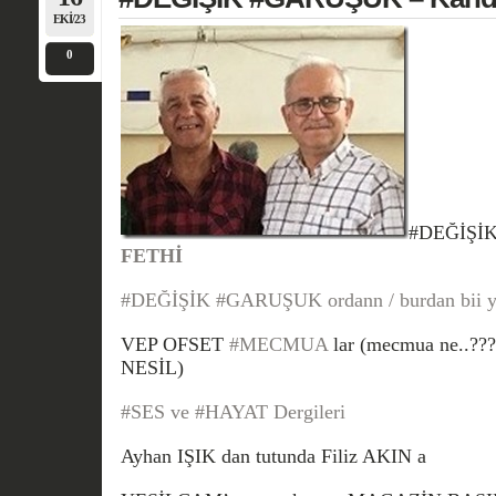
EKI/23
0
#DEĞİŞİ
FETHİ
#DEĞİŞİK
#GARUŞUK
ordann / burdan
bii 
VEP OFSET
#MECMUA
lar
(mecmua ne..???
NESİL)
#SES
ve
#HAYAT
Dergileri
Ayhan IŞIK dan tutunda
Filiz AKIN a