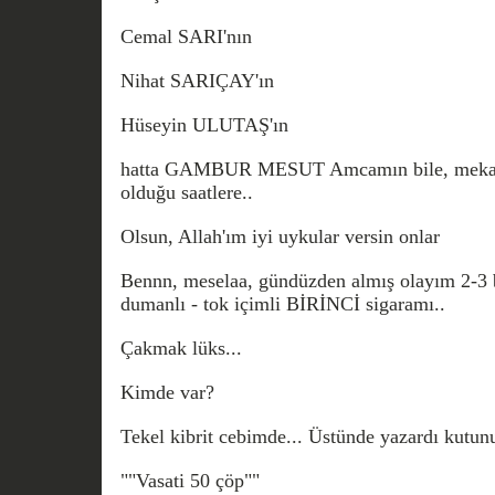
Cemal SARI'nın
Nihat SARIÇAY'ın
Hüseyin ULUTAŞ'ın
hatta GAMBUR MESUT Amcamın bile, mekanla
olduğu saatlere..
Olsun, Allah'ım iyi uykular versin onlar
Bennn, meselaa, gündüzden almış olayım 2-3 b
dumanlı - tok içimli BİRİNCİ sigaramı..
Çakmak lüks...
Kimde var?
Tekel kibrit cebimde... Üstünde yazardı kutun
""Vasati 50 çöp""