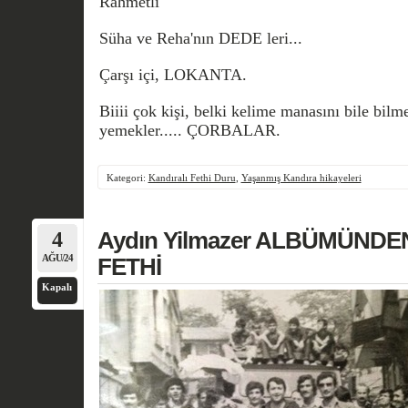
Rahmetli
Süha ve Reha'nın DEDE leri...
Çarşı içi, LOKANTA.
Biiii çok kişi, belki kelime manasını bile bilm
yemekler..... ÇORBALAR.
Kategori:
Kandıralı Fethi Duru
,
Yaşanmış Kandıra hikayeleri
4
Aydın Yilmazer ALBÜMÜNDEN…
AĞU/24
FETHİ
Kapalı