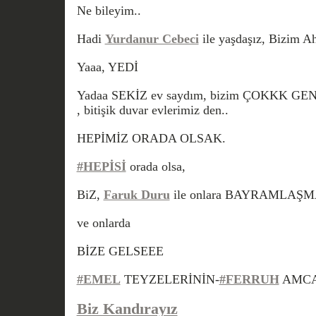
Ne bileyim..
Hadi
Yurdanur Cebeci
ile yaşdaşız, Bizim Ah
Yaaa, YEDİ
Yadaa SEKİZ ev saydım, bizim ÇOKKK GENİ
, bitişik duvar evlerimiz den..
HEPİMİZ ORADA OLSAK.
#HEPİSİ
orada olsa,
BiZ,
Faruk Duru
ile onlara BAYRAMLAŞMAY
ve onlarda
BİZE GELSEEE
#EMEL
TEYZELERİNİN-
#FERRUH
AMCAL
Biz Kandırayız