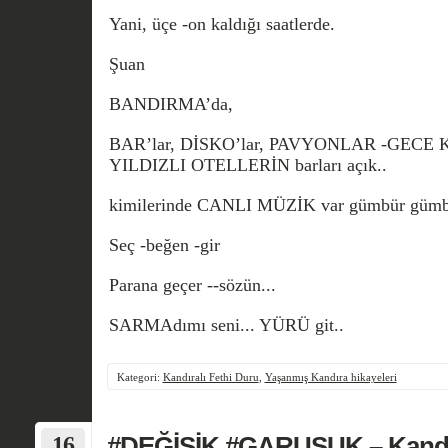
Yani, üçe -on kaldığı saatlerde.
Şuan
BANDIRMA’da,
BAR’lar, DİSKO’lar, PAVYONLAR -GECE K
YILDIZLI OTELLERİN barları açık..
kimilerinde CANLI MÜZİK var gümbür gümbü
Seç -beğen -gir
Parana geçer --sözün...
SARMAdımı seni... YÜRÜ git..
Kategori:
Kandıralı Fethi Duru
,
Yaşanmış Kandıra hikayeleri
16
#DEĞİŞİK #GARUŞUK – Kandır