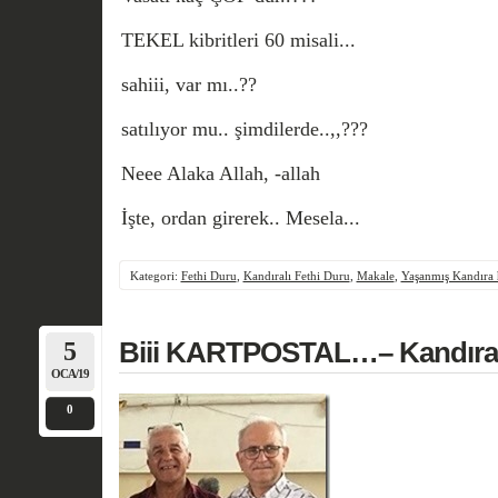
TEKEL kibritleri 60 misali...
sahiii, var mı..??
satılıyor mu.. şimdilerde..,,???
Neee Alaka Allah, -allah
İşte, ordan girerek.. Mesela...
Kategori:
Fethi Duru
,
Kandıralı Fethi Duru
,
Makale
,
Yaşanmış Kandıra 
5
Biii KARTPOSTAL…– Kandıral
OCA/19
0