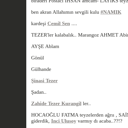
biraderi Postacı İHSAN amcam- LAYİKS teyze
ben akran Allahımın sevgili kulu
#NAMIK
kardeşi
Cemil Sen
....
TEZER'ler kalabalık.. Marangoz AHMET Abim
AYŞE Ablam
Gönül
Gülhande
Şinasi Tezer
Şadan..
Zahide Tezer Kurangil
ler..
HOCAOĞLU FATMA teyzelerden ağrıı , SAİ
giderdik,
Inci Ulusoy
varmıy dı acaba..??!?