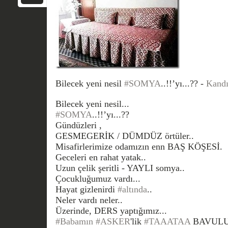
Bilecek yeni nesil
#SOMYA
..!!’yı...?? -
Kandı
Bilecek yeni nesil...
#SOMYA
..!!’yı...??
Gündüzleri ,
GESMEGERİK / DÜMDÜZ örtüler..
Misafirlerimize odamızın enn BAŞ KÖŞESİ.
Geceleri en rahat yatak..
Uzun çelik şeritli - YAYLI somya..
Çocukluğumuz vardı...
Hayat gizlenirdi
#altında
..
Neler vardı neler..
Üzerinde, DERS yaptığımız...
#Babamın
#ASKER
'lik
#TAAATAA
BAVULU