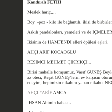
Kandıralı FETHİ
Meslek hariç,,,,
Boy -poz - kilo ile bağlantılı, ikisi de birbirle
Askılı pandalonları, yemeleri ve de İÇMELER
İkisinin de HAMFENDİ elleri öpülesi
eşleri
.
AHÇI ARİF KOCAOĞLU
RESİMCİ MEHMET ÇIKRIKÇI...
Birisi mahalle komşumuz, Vasıf GÜNEŞ Beyle
az ötesi, Reşat GÜNEŞ’lerin ev karşısın otururl
edeyim, hepimizin nikahını yapan nikahcı NE
AHÇI
#ARİF
AMCA
İHSAN Abimin babası..