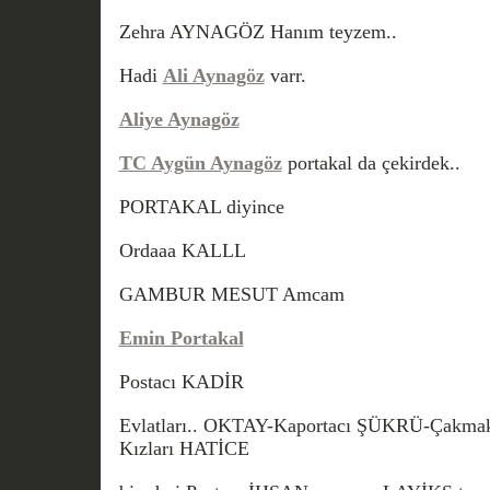
Zehra AYNAGÖZ Hanım teyzem..
Hadi
Ali Aynagöz
varr.
Aliye Aynagöz
TC Aygün Aynagöz
portakal da çekirdek..
PORTAKAL diyince
Ordaaa KALLL
GAMBUR MESUT Amcam
Emin Portakal
Postacı KADİR
Evlatları.. OKTAY-Kaportacı ŞÜKRÜ-Çakmak
Kızları HATİCE