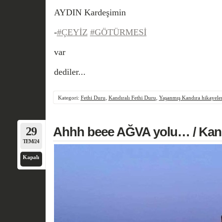
AYDIN Kardeşimin
-
#ÇEYİZ
#GÖTÜRMESİ
var
dediler...
Kategori:
Fethi Duru
,
Kandıralı Fethi Duru
,
Yaşanmış Kandıra hikayeler
29
Ahhh beee AĞVA yolu… / Kand
TEM/24
Kapalı