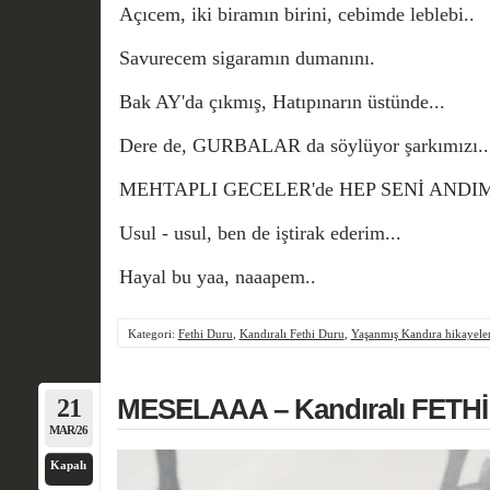
Açıcem, iki biramın birini, cebimde leblebi..
Savurecem sigaramın dumanını.
Bak AY'da çıkmış, Hatıpınarın üstünde...
Dere de, GURBALAR da söylüyor şarkımızı.
MEHTAPLI GECELER'de HEP SENİ ANDIM
Usul - usul, ben de iştirak ederim...
Hayal bu yaa,
naaapem..
Kategori:
Fethi Duru
,
Kandıralı Fethi Duru
,
Yaşanmış Kandıra hikayeler
21
MESELAAA – Kandıralı FETHİ
MAR/26
Kapalı