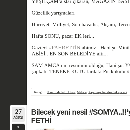
YEŞİLÇAM’a star çıkaran, MAGAZİN BASI
Güzellik yarışmaları
Hürriyet,
Milliyet,
Son havadis,
Akşam,
Terc
Hafta SONU, pazar EK leri...
Gazteci
#FAHRETTİN
abimiz..
Hani şu Min
ABİSİ..
EN SON BELEDİYE altı...
SAM AMCA nın resminin olduğu,
Hani şu, 
şapkalı, TENEKE KUTU lardaki
Pis kokulu
#
Kategori:
Kandıralı Fethi Duru
,
Makale
,
Yaşanmış Kandıra hikayeleri
27
Bilecek yeni nesil #SOMYA..!!’
AĞU/23
FETHİ
0