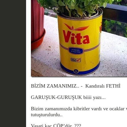
BİZİM ZAMANIMIZ.. - Kandıralı FETHİ
GARUŞUK-GURUŞUK biiii yazı...
Bizim zamanımızda kibritler vardı ve ocaklar v
tutuşturulurdu..
Vasati kaç ÇÖP’dür..???