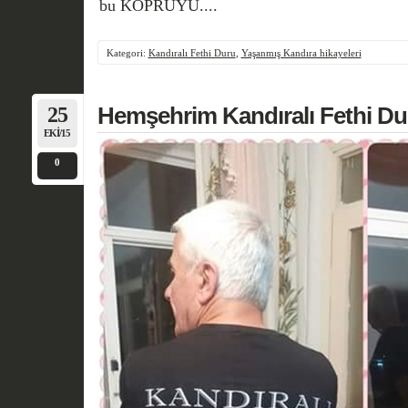
bu KÖPRÜYÜ....
Kategori:
Kandıralı Fethi Duru
,
Yaşanmış Kandıra hikayeleri
25
Hemşehrim Kandıralı Fethi Dur
EKI/15
0