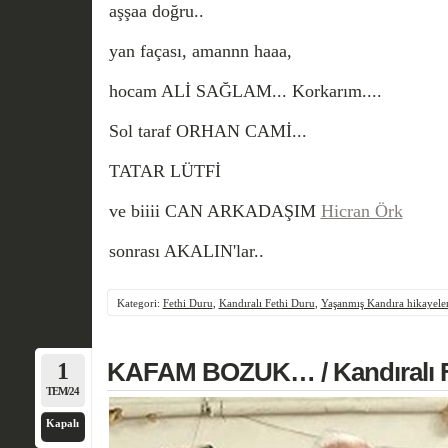
aşşaa doğru..
yan façası, amannn haaa,
hocam ALİ SAĞLAM... Korkarım....
Sol taraf ORHAN CAMİ...
TATAR LÜTFİ
ve biiii CAN ARKADAŞIM
Hicran Örk
sonrası AKALIN'lar..
Kategori:
Fethi Duru
,
Kandıralı Fethi Duru
,
Yaşanmış Kandıra hikayeler
1
KAFAM BOZUK… / Kandıralı 
TEM/24
Kapalı