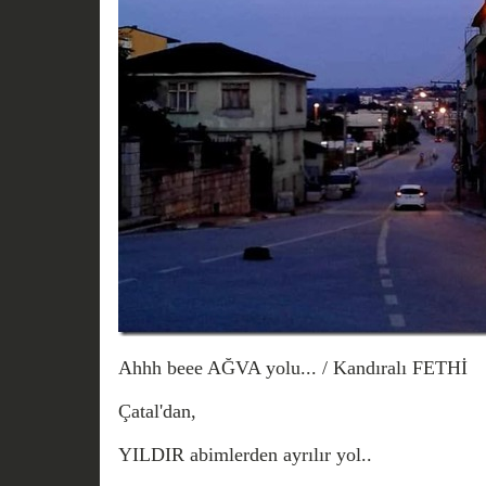
Ahhh beee AĞVA yolu... / Kandıralı FETHİ
Çatal'dan,
YILDIR abimlerden ayrılır yol..