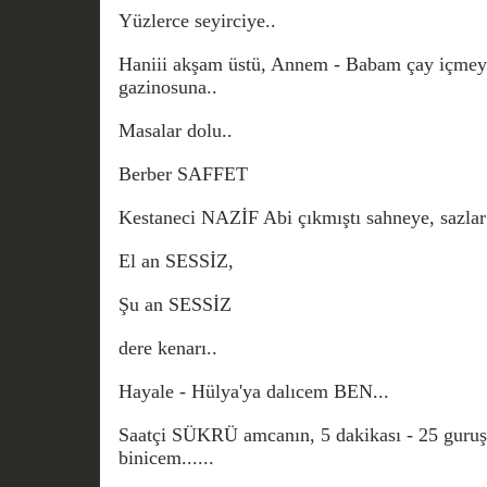
Yüzlerce seyirciye..
Haniii akşam üstü, Annem - Babam çay içmey
gazinosuna..
Masalar dolu..
Berber SAFFET
Kestaneci NAZİF Abi çıkmıştı sahneye, sazlar 
El an SESSİZ,
Şu an SESSİZ
dere kenarı..
Hayale - Hülya'ya dalıcem BEN...
Saatçi SÜKRÜ amcanın, 5 dakikası - 25 guruşa 
binicem......