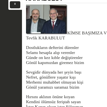
0
KİMSE BAŞIMIZA V
Tevfik KARABULUT
Dostlukların defterini dürenler
Selamı hesapla alıp verenler
Günde on kez kıble değiştirenler
Gönül kapımızdan giremez bizim
Sevgidir dünyada her şeyin başı
Nefret, gönüllere yaşatır kışı
Merhemi muhabbet olmayan kişi
Gönül yaramızı saramaz bizim
Hırsını aklının önüne koyan
Kendini ölümsüz feriştah sayan
İster Karun olsun ister Süleyman