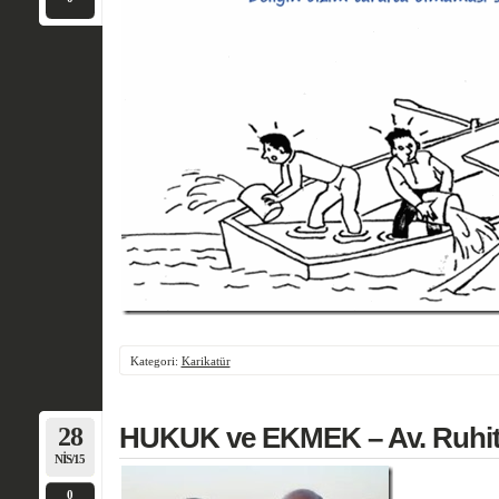
Kategori:
Karikatür
28
HUKUK ve EKMEK – Av. Ruhi
NIS/15
0