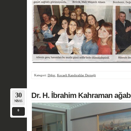
Kategori:
Diğer
,
Kocaeli Kandıralılar Derneği
30
Dr. H. İbrahim Kahraman ağabe
NIS/15
0