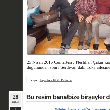
25 Nisan 2015 Cumartesi / Neslihan Çakar ka
düğününden sonra Serdivan’daki Toka ailesine
Kategori:
Akça Koca Kültür Platformu
28
Bu resim bana/bize birşeyler 
NIS/15
0