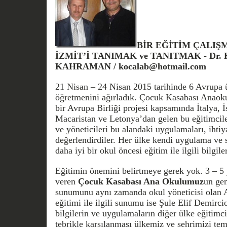
BİR EĞİTİM ÇALIŞM
İZMİT’İ TANIMAK ve TANITMAK - Dr. Ha
KAHRAMAN / kocalab@hotmail.com
21 Nisan – 24 Nisan 2015 tarihinde 6 Avrupa 
öğretmenini ağırladık. Çocuk Kasabası Anaok
bir Avrupa Birliği projesi kapsamında İtalya,
Macaristan ve Letonya’dan gelen bu eğitimci
ve yöneticileri bu alandaki uygulamaları, ihtiya
değerlendirdiler. Her ülke kendi uygulama ve 
daha iyi bir okul öncesi eğitim ile ilgili bilgiler
Eğitimin önemini belirtmeye gerek yok. 3 – 5
veren
Çocuk Kasabası Ana Okulumuz
un gen
sunumunu aynı zamanda okul yöneticisi olan A
eğitimi ile ilgili sunumu ise Şule Elif Demircio
bilgilerin ve uygulamaların diğer ülke eğitimci
tebrikle karşılanması ülkemiz ve şehrimizi te