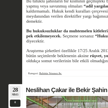
Bu tutuklu şahısların bir kısmının geçmişteki 
yapmış veya savunmuş olmaları
“adil yargıl
kaldırmamalı. Hukuk kendi kuralları çerçeves
meydanından verilen direktifler yargı bağımsı
demektir.
Bu hukuksuzluklar da muhtemelen kitlelerin
pek etkilemeyecek.
Seçmene sorsanız
“Huku
diyecektir.
Araştırma şirketleri özellikle 17/25 Aralık 201
bütün seçimlerde beklenenin aksine
rüşvet, y
oldukça somut verilerinin bile etkili olmadığın
Kategori:
Ruhittin Sönmez Av.
28
Neslihan Çakar ile Bekir Şahin 
NIS/15
0