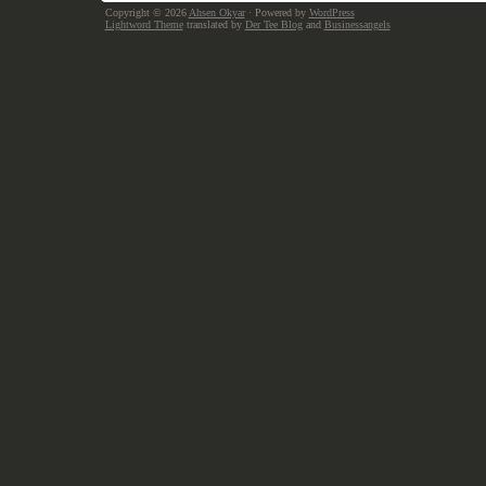
Copyright © 2026
Ahsen Okyar
· Powered by
WordPress
Lightword Theme
translated by
Der Tee Blog
and
Businessangels