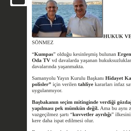
HUKUK VE
SÖNMEZ
“
Kumpas
” olduğu kesinleşmiş bulunan
Ergen
Oda TV
vd davalarda yaşanan hukuksuzlukları
davalarında yaşanmakta.
Samanyolu Yayın Kurulu Başkanı
Hidayet Ka
polisler”
için verilen
tahliye
kararları infaz sa
uygulanmıyor.
Başbakanın seçim mitinginde verdiği gözdağ
yapılması pek mümkün değil.
Ama bu aynı z
vazgeçilmez şartı “
kuvvetler ayrılığı
” ilkesini
kere daha ispat edilmesi olur.