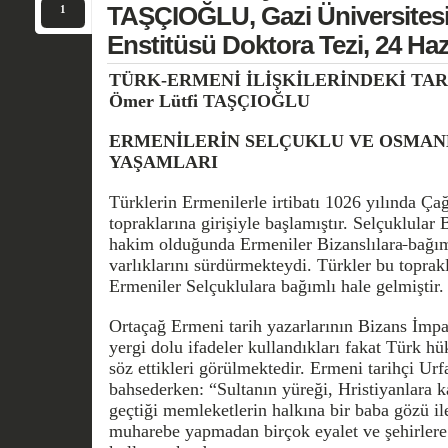
TAŞÇIOĞLU, Gazi Üniversitesi 
1
Enstitüsü Doktora Tezi, 24 Ha
TÜRK-ERMENİ İLİŞKİLERİNDEKİ TAR
Ömer Lütfi TAŞÇIOĞLU
ERMENİLERİN SELÇUKLU VE OSMAN
YAŞAMLARI
Türklerin Ermenilerle irtibatı 1026 yılında Ça
topraklarına girişiyle başlamıştır. Selçuklula
hakim olduğunda Ermeniler Bizanslılara
bağım
varlıklarını sürdürmekteydi. Türkler bu topra
Ermeniler Selçuklulara bağımlı hale gelmiştir.
Ortaçağ Ermeni tarih yazar­larının Bizans İmpa
yergi dolu ifadeler kullandıkları fakat Türk 
söz ettikleri görülmektedir. Ermeni tarihçi Ur
bahsederken: “Sultanın yüreği, Hristiyanlara ka
geçtiği memleketlerin halkına bir baba gözü il
muharebe yapmadan birçok eyalet ve şehirler