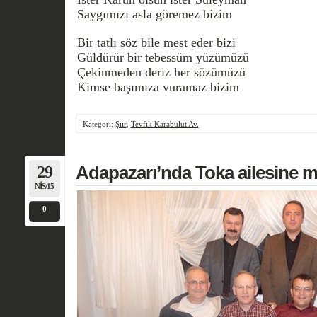
Saygımızı asla göremez bizim
Bir tatlı söz bile mest eder bizi
Güldürür bir tebessüm yüzümüzü
Çekinmeden deriz her sözümüzü
Kimse başımıza vuramaz bizim
Kategori:
Şiir
,
Tevfik Karabulut Av.
29
Adapazarı’nda Toka ailesine m
NIS/15
0