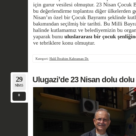
için gurur vesilesi olmuştur. 23 Nisan Çocuk 
bu değerlendirme toplantısı diğer ülkelerden g
Nisan’ın özel bir Çocuk Bayramı şeklinde kutl
bakımından seçilmiş bir tarihti. Bu Milli Bayr
halinde kutlamamız ve belediyemizin bu organi
yaparak bunu
uluslararası bir çocuk şenliği
ve tebriklere konu olmuştur.
Kategori:
Halil İbrahim Kahraman Dr.
29
Ulugazi’de 23 Nisan dolu dolu 
NIS/15
0