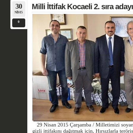
30
Milli İttifak Kocaeli 2. sıra ada
NIS/15
0
29 Nisan 2015 Çarşamba / Milletimizi soyanla
gizli ittifakını dağıtmak için, Hırsızlarla terör