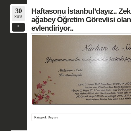
30
Haftasonu İstanbul’dayız.. Ze
NIS/15
ağabey Öğretim Görevlisi olan 
evlendiriyor..
0
Kategori:
Duyuru