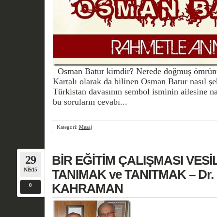
Osman Batur kimdir? Nerede doğmuş ömrünü 
Kartalı olarak da bilinen Osman Batur nasıl ş
Türkistan davasının sembol isminin ailesine na
bu soruların cevabı...
Kategori:
Mesaj
29
BİR EĞİTİM ÇALIŞMASI VESİLE
NIS/15
TANIMAK ve TANITMAK – Dr. H
KAHRAMAN
0