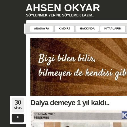
AHSEN OKYAR
SÖYLENMEK YERINE SÖYLEMEK LAZIM…
ANASAYFA
KIMDIR?
HAKKINDA
KITAPLARIM
30
Dalya demeye 1 yıl kaldı..
NIS/15
0