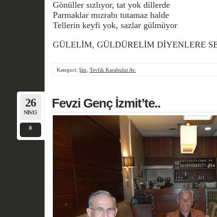
Gönüller sızlıyor, tat yok dillerde
Parmaklar mızrabı tutamaz halde
Tellerin keyfi yok, sazlar gülmüyor
GÜLELİM, GÜLDÜRELİM DİYENLERE S
Kategori:
Şiir
,
Tevfik Karabulut Av.
26
Fevzi Genç İzmit’te..
NIS/15
0