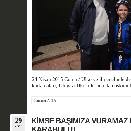
24 Nisan 2015 Cuma / Ülke ve il genelinde d
kutlamaları, Ulugazi İlkokulu’nda da coşkulu b
Kategori:
A. Efe
29
KİMSE BAŞIMIZA VURAMAZ BİZ
NIS/15
KARABULUT