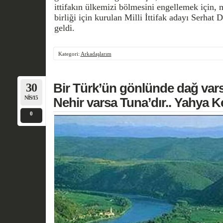
ittifakın ülkemizi bölmesini engellemek için, m
birliği için kurulan Milli İttifak adayı Serhat
geldi.
Kategori:
Arkadaşlarım
30
Bir Türk’ün gönlünde dağ vars
NIS/15
Nehir varsa Tuna’dır.. Yahya
0