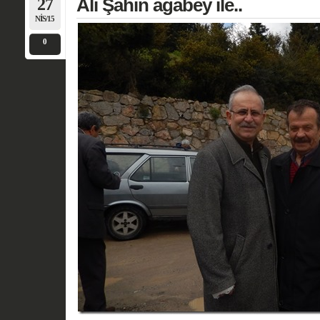
27
Ali Şahin ağabey ile..
NIS/15
0