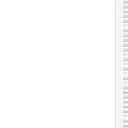
Yalç
201
Tur
201
201
(17
201
201
201
201
201
(6)
201
(12
201
(7)
201
(7)
201
Mar
202
Ama
Gez
Gez
(9)
Gez
Gez