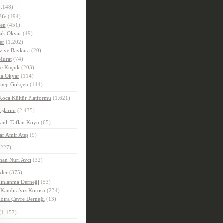
.148)
Efe
(194)
en
(451)
ak Okyar
(49)
er
(1.202)
ziye Baykara
(20)
Murat
(74)
e Küçük
(203)
a Okyar
(114)
nep Gökçen
(144)
Koca Kültür Platformu
(1.621)
aşlarım
(2.435)
anlı Taflan Koyu
(65)
ar Amir Ateş
(9)
227)
man Nuri Avcı
(32)
kler
(375)
ınlanma Derneği
(53)
 Kandıra'yız Korosu
(234)
dıra Çevre Derneği
(13)
(1.157)