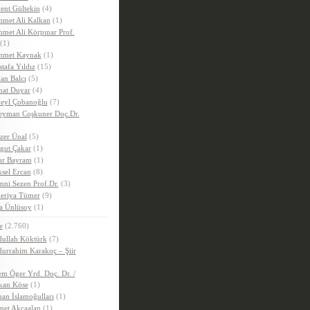
ent Gültekin
(4)
met Ali Kalkan
(1)
met Ali Körpınar Prof.
(1)
hmet Kaynak
(1)
tafa Yıldız
(15)
an Balcı
(5)
hat Duyar
(4)
eyl Çobanoğlu
(7)
eyman Coşkuner Doç.Dr.
zer Ünal
(5)
gut Çakar
(1)
r Bayram
(1)
sel Ercan
(8)
ni Sezen Prof.Dr.
(3)
eriya Tümer
(9)
a Ünlüsoy
(1)
e
(2.760)
ullah Köktürk
(7)
urrahim Karakoç – Şiir
m Öger Yrd. Doç. Dr. /
kan Köse
(1)
an İslamoğulları
(1)
et Akçaalan
(1)