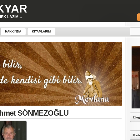
KYAR
MEK LAZIM…
HAKKINDA
KITAPLARIM
 Mehmet SÖNMEZOĞLU
Blog
Kate