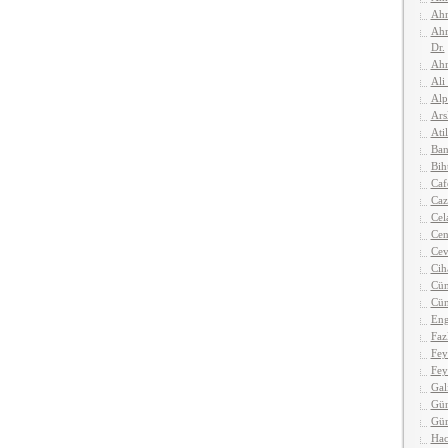
Ahm
Ahm
Dr.
Ahm
Ali
Alp
Ars
Atil
Ban
Bih
Caf
Caz
Cel
Cen
Cev
Cih
Cün
Cün
Eng
Faz
Fey
Fey
Gal
Gün
Gü
Hac