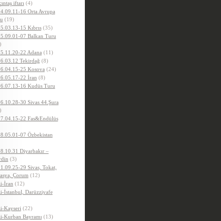
ıntaş iftarı
(4)
4.09.11-16 Orta Avrupa
u
(19)
5.03.13-15 Kıbrıs
(35)
5.09.01-07 Balkan Turu
)
5.11.20-22 Adana
(11)
6.03.12 Tekirdağ
(8)
6.04.15-25 Kosova
(24)
6.05.17-22 İran
(8)
6.07.13-16 Kudüs Turu
6.10.28-30 Sivas 44.Şura
)
7.04.15-22 Fas&Endülüs
8.05.01-07 Özbekistan
8.10.31 Diyarbakır –
din
(3)
1.09.25-29 Sivas, Tokat,
sya, Çorum
(12)
i-İran
(12)
i-İstanbul, Darüzziyafe
i-Kayseri
(22)
i-Kurban Bayramı
(13)