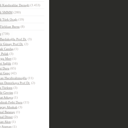
i Kandıralılar Derneği
(3.453)
eli SMMM
(280)
i Türk Ocağı
(19)
 Türkkan Bursu
(8)
e
(739)
 Bardakoğlu Prof.Dr.
(3)
ir Günay Prof.Dr.
(2)
ak Candaş
(1)
 Pulak
(3)
gu Mert
(1)
ri Sağlık
(16)
hi Duru
(65)
zi Genç
(42)
an Hacıibrahimoğlu
(11)
un Demirkaya Prof.Dr.
(2)
is Türkten
(3)
ir Cevrim
(1)
at Atkaya
(1)
dıralı Fethi Duru
(11)
açay Ahıskalı
(3)
al Batanay
(1)
al Döner
(2)
an Akın
(1)
e Ataman
(1)