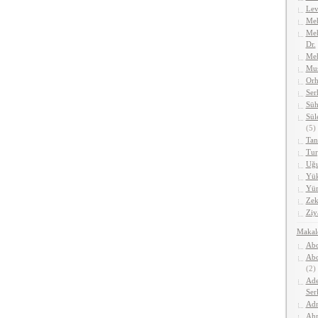
Lev
Meh
Meh
Dr.
Me
Mus
Orh
Ser
Süh
Sül
(5)
Tan
Tur
Uğu
Yük
Yüm
Zek
Ziy
Makal
Abd
Abd
(2)
Ade
Ser
Adn
Ahm