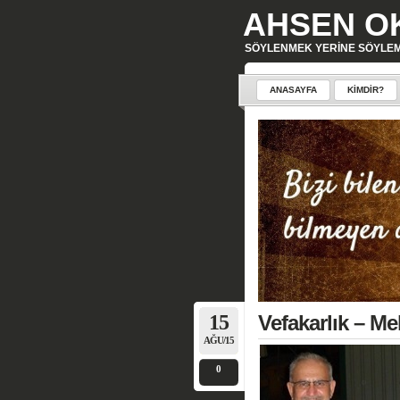
AHSEN O
SÖYLENMEK YERINE SÖYLE
ANASAYFA
KIMDIR?
15
Vefakarlık –
AĞU/15
0