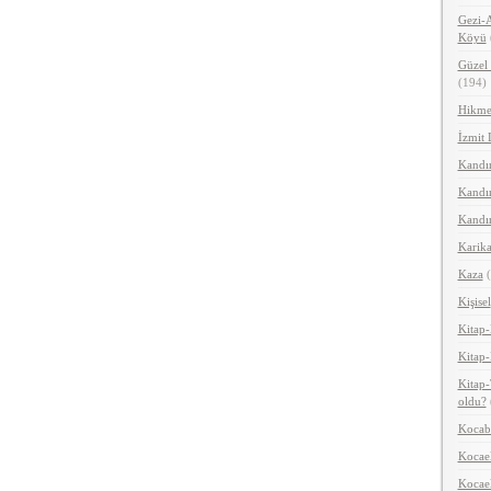
Gezi-A
Köyü
Güzel 
(194)
Hikme
İzmit 
Kandır
Kandır
Kandır
Karika
Kaza
(
Kişisel
Kitap-
Kitap-
Kitap-
oldu?
Kocab
Kocael
Kocael