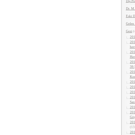
Dış Po
Dr. M
Eski D
Gelen 
Gezi
(
201
201
her
201
Her
201
39.
201
Kor
201
201
201
201
Sar
201
201
Gö
201
(13
201