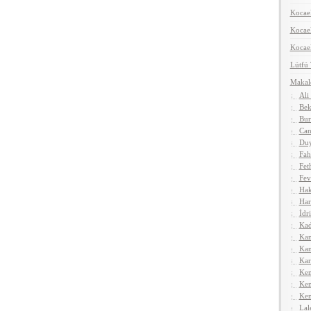
Kocael
Koca
Kocael
Lütfü
Makal
Ali
Bek
Bur
Can
Duy
Fah
Fet
Fev
Hak
Har
İdr
Kad
Kan
Kan
Kar
Kem
Kem
Ken
Lal