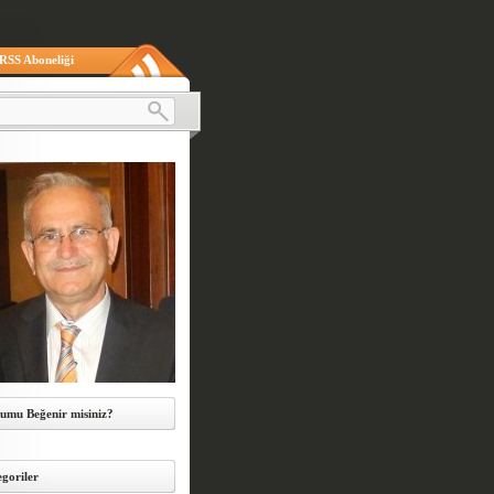
RSS Aboneliği
umu Beğenir misiniz?
goriler