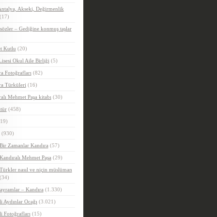
ntalya, Akseki, Değirmenlik
(17)
sözler – Gediğine konmuş taşlar
t Kutlu
(20)
Lisesi Okul Aile Birliği
(5)
a Fotoğrafları
(82)
a Türküleri
(16)
alı Mehmet Paşa kitabı
(30)
tür
(458)
19)
(930)
Bir Zamanlar Kandıra
(57)
Kandıralı Mehmet Paşa
(29)
Türkler nasıl ve niçin müslüman
(34)
ayramlar – Kandıra
(1.330)
i Aydınlar Ocağı
(3.021)
i Fotoğrafları
(15)