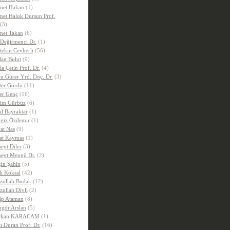
et Hakan
(1)
et Haluk Dursun Prof.
(3)
et Takan
(6)
 Değirmenci Dr.
(1)
tekin Cevherli
(56)
lan Bulut
(9)
la Çetin Prof. Dr.
(4)
u Gürer Yrd. Doç. Dr.
(3)
ter Gördü
(11)
er Genç
(16)
im Gürbüz
(6)
al Bayraktar
(1)
giz Özdemir
(1)
at Nas
(9)
at Kaymas
(1)
eyt Diler
(3)
eyt Mengü Dr.
(2)
in Şahin
(5)
lı Köksal
(42)
zullah Budak
(12)
zullah Divli
(2)
ip Ataman
(8)
gör Arslan
(5)
rkan KARACAM
(1)
ı Duran Prof. Dr.
(16)