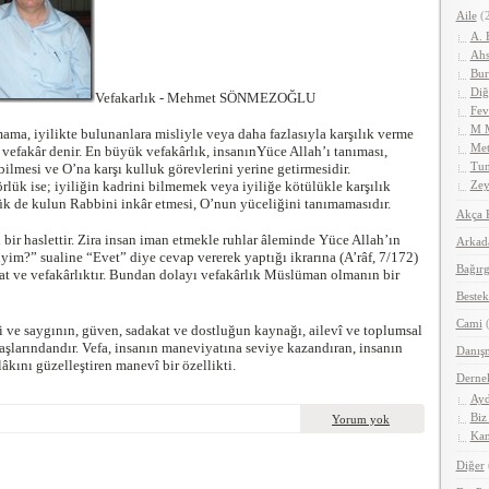
Aile
(2
A. 
Ahs
Bur
Diğ
Vefakarlık - Mehmet SÖNMEZOĞLU
Fev
M 
mama, iyilikte bulunanlara misliyle veya daha fazlasıyla karşılık verme
Met
 vefakâr denir. En büyük vefakârlık, insanınYüce Allah’ı tanıması,
Tun
bilmesi ve O’na karşı kulluk görevlerini yerine getirmesidir.
rlük ise; iyiliğin kadrini bilmemek veya iyiliğe kötülükle karşılık
Zey
k de kulun Rabbini inkâr etmesi, O’nun yüceliğini tanımamasıdır.
Akça 
i bir haslettir. Zira insan iman etmekle ruhlar âleminde Yüce Allah’ın
Arkad
yim?” sualine “Evet” diye cevap vererek yaptığı ikrarına (A’râf, 7/172)
Bağırg
t ve vefakârlıktır. Bundan dolayı vefakârlık Müslüman olmanın bir
Bestek
Cami
(
i ve saygının, güven, sadakat ve dostluğun kaynağı, ailevî ve toplumsal
şlarındandır. Vefa, insanın maneviyatına seviye kazandıran, insanın
Danış
hlâkını güzelleştiren manevî bir özellikti.
Derne
Ayd
Biz
Yorum yok
Kan
Diğer