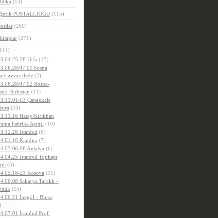
litika
(13)
.Şefik POSTALCIOĞU
(115)
ostlar
(260)
kitaplar
(271)
411)
3.04.25-28 Urfa
(17)
3.06.28/07.01 bosna
sek ayvaz dede
(2)
3.06.28/07.02 Bosna-
sek, Sırbistan
(11)
3.11.01-03 Çanakkale
Şura
(33)
3.11.16 Hatay/Kırıkhan
uma Fabrika Açılışı
(10)
3.12.28 İstanbul
(6)
4.01.16 Kandıra
(7)
4.03.06-08 Antalya
(6)
4.04.25 İstanbul Topkapı
ayı
(5)
4.05.18-23 Kosova
(11)
4.06.08 Sakarya Taraklı –
ynük
(15)
4.06.21 İnegöl – Bursa
)
4.07.01 İstanbul Prof.