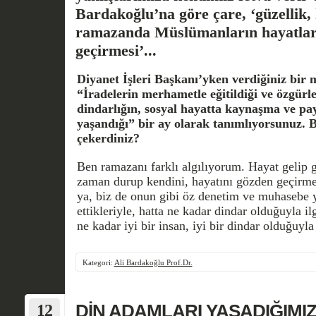
Bardakoğlu’na göre çare, ‘güzellik, 
ramazanda Müslümanların hayatlar
geçirmesi’...
Diyanet İşleri Başkanı’yken verdiğiniz bir 
“İradelerin merhametle eğitildiği ve özgürleş
dindarlığın, sosyal hayatta kaynaşma ve p
yaşandığı” bir ay olarak tanımlıyorsunuz. 
çekerdiniz?
Ben ramazanı farklı algılıyorum. Hayat gelip 
zaman durup kendini, hayatını gözden geçirmes
ya, biz de onun gibi öz denetim ve muhasebe 
ettikleriyle, hatta ne kadar dindar olduğuyla 
ne kadar iyi bir insan, iyi bir dindar olduğuyl
Kategori:
Ali Bardakoğlu Prof.Dr.
12
DİN ADAMLARI YAŞADIĞIMI