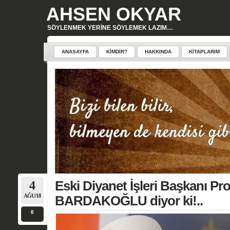
AHSEN OKYAR
SÖYLENMEK YERINE SÖYLEMEK LAZIM…
ANASAYFA
KIMDIR?
HAKKINDA
KITAPLARIM
4
Eski Diyanet İşleri Başkanı Prof
AĞU/18
BARDAKOĞLU diyor ki!..
0