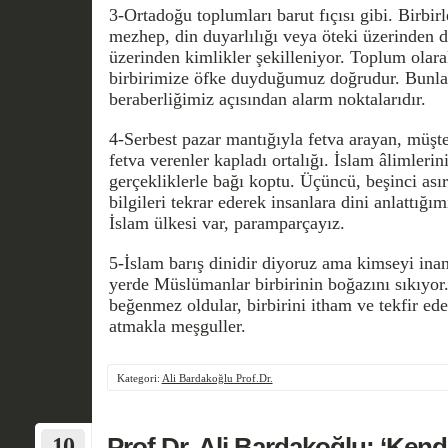
3-Ortadoğu toplumları barut fıçısı gibi. Birbir
mezhep, din duyarlılığı veya öteki üzerinden di
üzerinden kimlikler şekilleniyor. Toplum olarak
birbirimize öfke duyduğumuz doğrudur. Bunlar
beraberliğimiz açısından alarm noktalarıdır.
4-Serbest pazar mantığıyla fetva arayan, müş
fetva verenler kapladı ortalığı. İslam âlimlerin
gerçekliklerle bağı koptu. Üçüncü, beşinci asır
bilgileri tekrar ederek insanlara dini anlattığ
İslam ülkesi var, paramparçayız.
5-İslam barış dinidir diyoruz ama kimseyi ina
yerde Müslümanlar birbirinin boğazını sıkıyor
beğenmez oldular, birbirini itham ve tekfir ed
atmakla meşguller.
Kategori:
Ali Bardakoğlu Prof.Dr.
10
Prof.Dr. Ali Bardakoğlu; ‘Kendi