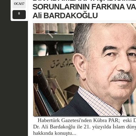
OCA/17
SORUNLARININ FARKINA VARM
Ali BARDAKOĞLU
0
Habertürk Gazetesi'nden Kübra PAR; eski Di
Dr. Ali Bardakoğlu ile 21. yüzyılda İslam düny
hakkında konuştu...