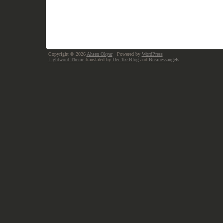
Copyright © 2026
Ahsen Okyar
· Powered by
WordPress
Lightword Theme
translated by
Der Tee Blog
and
Businessangels