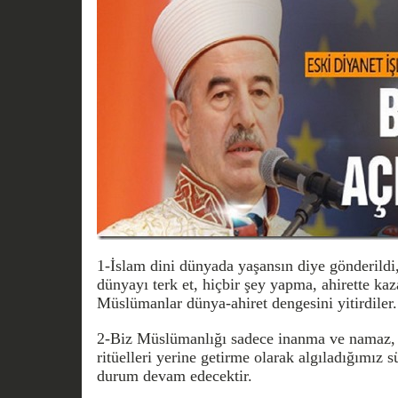
1-İslam dini dünyada yaşansın diye gönderildi, 
dünyayı terk et, hiçbir şey yapma, ahirette kaz
Müslümanlar dünya-ahiret dengesini yitirdiler.
2-Biz Müslümanlığı sadece inanma ve namaz, o
ritüelleri yerine getirme olarak algıladığımız 
durum devam edecektir.