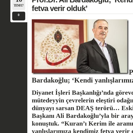
TEM/17
fetva verir olduk’
0
P
Bardakoğlu; ‘Kendi yanlışlarımız
Diyanet İşleri Başkanlığı’nda görev
mütedeyyin çevrelerin eleştiri odağı
dünyayı sarsan DEAŞ terörü… Eski 
Başkanı Ali Bardakoğlu’yla bir aray
konuştuk. “Kuran’ı Kerim ile aramız
yanlışlarımıza kendimiz fetva verir