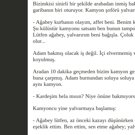
Bizimkisi sinirli bir şekilde arabadan inmiş b
garibanın biri oturuyor. Kamyon şoförü yalva
- Ağabey kurbanın olayım, affet beni. Benim 
Şu külüstür kamyonu satsam ben bunun tampon
Lütfen ağabey, yalvarırım beni bağışla. Çoluk
olur...
Adam bakmış olacak iş değil. İçi elvermemiş 
koyulmuş.
Aradan 10 dakika geçmeden bizim kamyon gelm
buna çarpmış. Adam burnundan soluya soluya 
aynı kamyon.
- Kardeşim bela mısın? Niye önüne bakmıyor
Kamyoncu yine yalvarmaya başlamış:
- Ağabey lütfen, az önceki kazayı düşünürken
eşeklik ettim. Ben ettim, sen etme ağabey; yalv