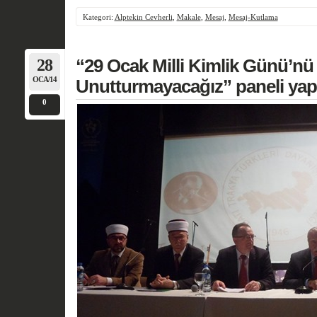
Kategori:
Alptekin Cevherli
,
Makale
,
Mesaj
,
Mesaj-Kutlama
28
“29 Ocak Milli Kimlik Günü’n
OCA/14
Unutturmayacağız” paneli yapı
0