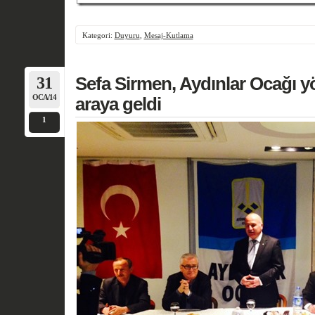
Kategori:
Duyuru
,
Mesaj-Kutlama
31
Sefa Sirmen, Aydınlar Ocağı yön
OCA/14
araya geldi
1