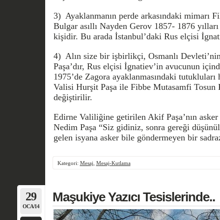
3) Ayaklanmanın perde arkasındaki mimarı Fi
Bulgar asıllı Nayden Gerov 1857- 1876 yılları
kişidir. Bu arada İstanbul’daki Rus elçisi İgna
4) Alın size bir işbirlikçi, Osmanlı Devleti
Paşa’dır, Rus el­çisi İgnatiev’in avucunun içi
1975’de Zagora ayaklanmasındaki tutukluları
Valisi Hurşit Paşa ile Fibbe Mutasamfi Tosun P
değiştirilir.
Edirne Valiliğine getirilen Akif Paşa’nın ask
Nedim Paşa “Siz gidiniz, sonra gereği düşünülü
gelen isyana asker bile göndermeyen bir sadra
Kategori:
Mesaj
,
Mesaj-Kutlama
29
Maşukiye Yazıcı Tesislerinde..
OCA/14