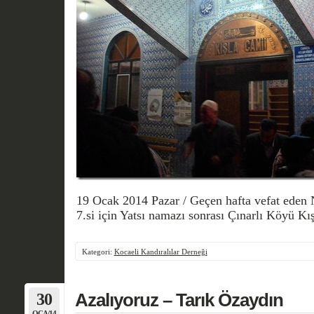
19 Ocak 2014 Pazar / Geçen hafta vefat eden
7.si için Yatsı namazı sonrası Çınarlı Köyü Kış
Kategori:
Kocaeli Kandıralılar Derneği
30
Azalıyoruz – Tarık Özaydın
OCA/14