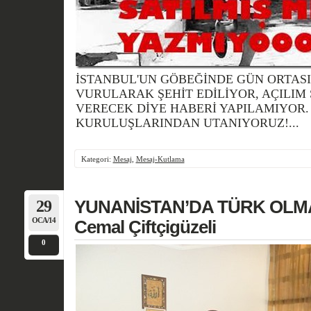
İSTANBUL'UN GÖBEĞİNDE GÜN ORTASI
VURULARAK ŞEHİT EDİLİYOR, AÇILIM
VERECEK DİYE HABERİ YAPILAMIYOR.
KURULUŞLARINDAN UTANIYORUZ!...
Kategori:
Mesaj
,
Mesaj-Kutlama
29
YUNANİSTAN’DA TÜRK OLMA
OCA/14
Cemal Çiftçigüzeli
0