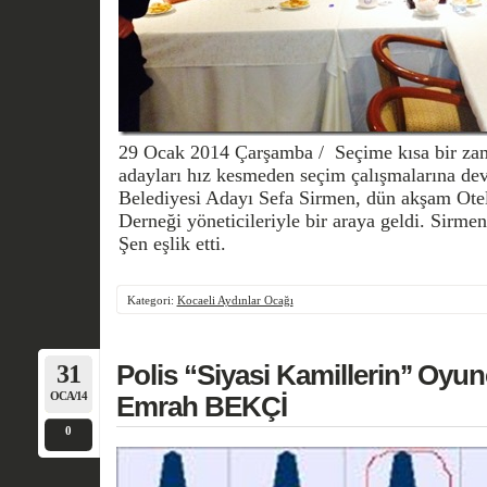
29
Ocak 2014 Çarşamba / Seçime kısa bir zam
adayları hız kesmeden seçim çalışmalarına de
Belediyesi Adayı Sefa Sirmen, dün akşam Ote
Derneği yöneticileriyle bir araya geldi. Sirm
Şen eşlik etti.
Kategori:
Kocaeli Aydınlar Ocağı
31
Polis “Siyasi Kamillerin’’ Oy
OCA/14
Emrah BEKÇİ
0