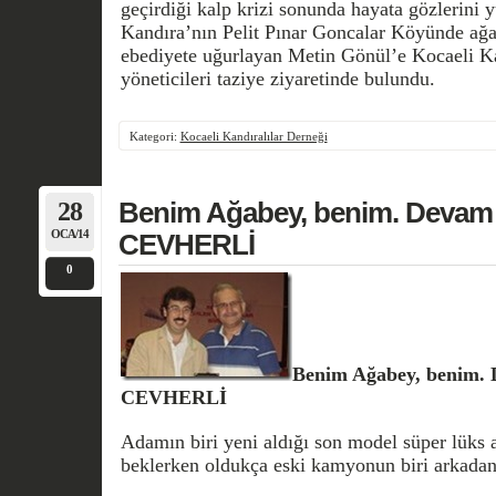
geçirdiği kalp krizi sonunda hayata gözlerini
Kandıra’nın Pelit Pınar Goncalar Köyünde ağa
ebediyete uğurlayan Metin Gönül’e Kocaeli Ka
yöneticileri taziye ziyaretinde bulundu.
Kategori:
Kocaeli Kandıralılar Derneği
28
Benim Ağabey, benim. Devam e
OCA/14
CEVHERLİ
0
Benim Ağabey, benim. D
CEVHERLİ
Adamın biri yeni aldığı son model süper lüks a
beklerken oldukça eski kamyonun biri arkadan