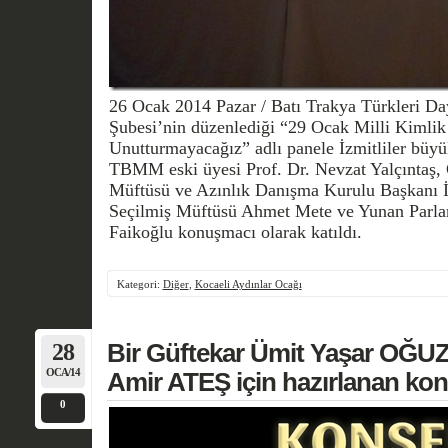
26 Ocak 2014 Pazar / Batı Trakya Türkleri D
Şubesi’nin düzenlediği “29 Ocak Milli Kimli
Unutturmayacağız” adlı panele İzmitliler büyük
TBMM eski üyesi Prof. Dr. Nevzat Yalçıntaş,
Müftüsü ve Azınlık Danışma Kurulu Başkanı İ
Seçilmiş Müftüsü Ahmet Mete ve Yunan Parl
Faikoğlu konuşmacı olarak katıldı.
Kategori:
Diğer
,
Kocaeli Aydınlar Ocağı
28
Bir Güftekar Ümit Yaşar OĞUZ
OCA/14
Amir ATEŞ için hazırlanan kon
0