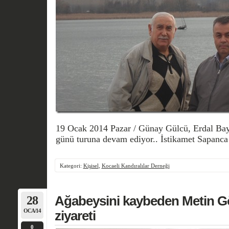
19 Ocak 2014 Pazar / Günay Gülcü, Erdal Ba
günü turuna devam ediyor.. İstikamet Sapan
Kategori:
Kişisel
,
Kocaeli Kandıralılar Derneği
28
Ağabeysini kaybeden Metin Gö
OCA/14
ziyareti
0