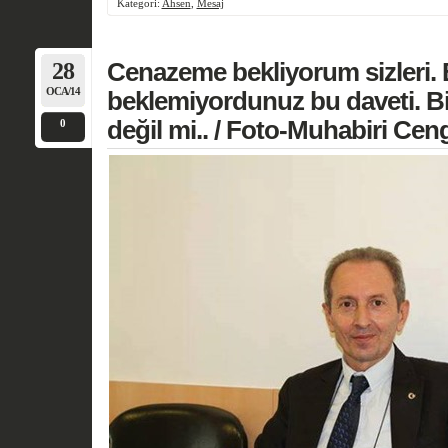
Kategori:
Ahsen
,
Mesaj
28
Cenazeme bekliyorum sizleri. 
OCA/14
beklemiyordunuz bu daveti. Bi
değil mi.. / Foto-Muhabiri Ceng
0