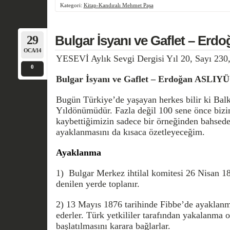
Kategori:
Kitap-Kandıralı Mehmet Paşa
29
Bulgar İsyanı ve Gaflet – Er
OCA/14
YESEVİ Aylık Sevgi Dergisi Yıl 20, Sayı 230
0
Bulgar İsyanı ve Gaflet – Erdoğan ASLIY
Bugün Türkiye’de yaşayan herkes bilir ki Balk
Yıldönümüdür. Fazla değil 100 sene önce bizim
kaybettiğimizin sadece bir örneğinden bahsed
ayaklanmasını da kısaca özetleyeceğim.
Ayaklanma
1) Bulgar Merkez ihtilal komitesi 26 Nisan 18
denilen yerde toplanır.
2) 13 Mayıs 1876 tarihinde Fibbe’de ayaklanma
ederler. Türk yetkililer tara­fından yakalanm
başlatılmasını karara bağlarlar.