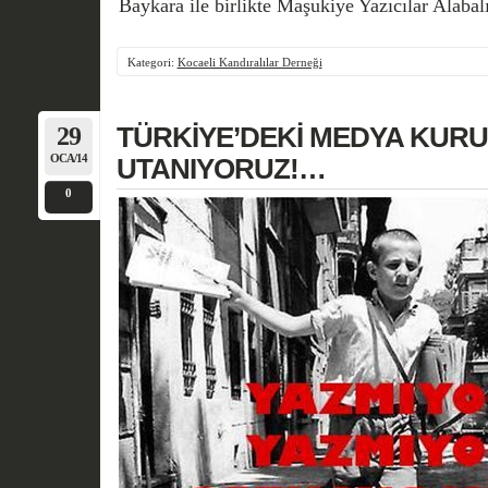
Baykara ile birlikte Maşukiye Yazıcılar Alabalı
Kategori:
Kocaeli Kandıralılar Derneği
29
TÜRKİYE’DEKİ MEDYA KUR
OCA/14
UTANIYORUZ!…
0