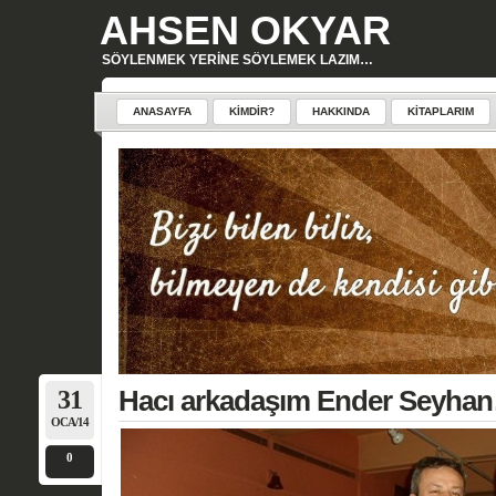
AHSEN OKYAR
SÖYLENMEK YERINE SÖYLEMEK LAZIM…
ANASAYFA
KIMDIR?
HAKKINDA
KITAPLARIM
31
Hacı arkadaşım Ender Seyha
OCA/14
0