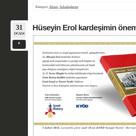
Kategori:
Ahsen
,
Arkadaşlarım
31
Hüseyin Erol kardeşimin öneml
OCA/14
0