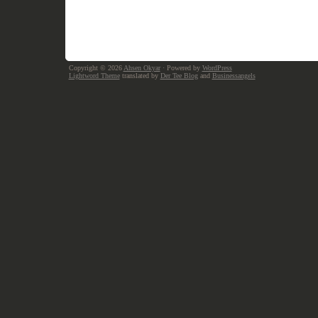
Copyright © 2026
Ahsen Okyar
· Powered by
WordPress
Lightword Theme
translated by
Der Tee Blog
and
Businessangels