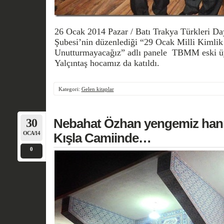
26 Ocak 2014 Pazar / Batı Trakya Türkleri D
Şubesi’nin düzenlediği “29 Ocak Milli Kimli
Unutturmayacağız” adlı panele TBMM eski üy
Yalçıntaş hocamız da katıldı.
Kategori:
Gelen kitaplar
30
Nebahat Özhan yengemiz hanı
OCA/14
Kışla Camiinde…
0