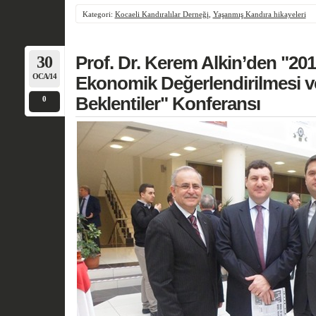
Kategori:
Kocaeli Kandıralılar Derneği
,
Yaşanmış Kandıra hikayeleri
30
Prof. Dr. Kerem Alkin’den "201
OCA/14
Ekonomik Değerlendirilmesi v
Beklentiler" Konferansı
0