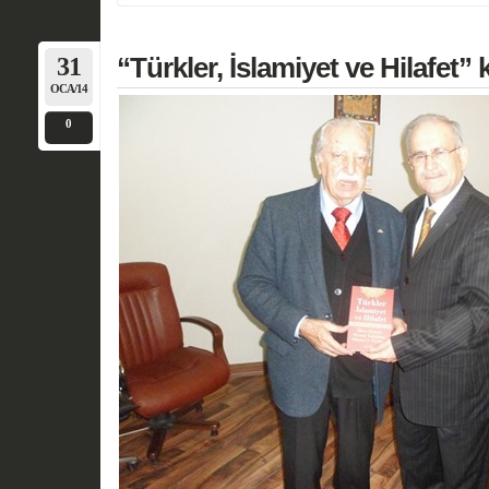
31
“Türkler, İslamiyet ve Hilafet” k
OCA/14
0