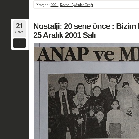
Kategori:
2001
,
Kocaeli Aydınlar Ocağı
21
Nostalji; 20 sene önce : Bizim
ARA/21
25 Aralık 2001 Salı
0