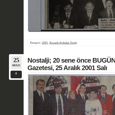
Kategori:
2001
,
Kocaeli Aydınlar Ocağı
25
Nostalji; 20 sene önce BUGÜN
ARA/21
Gazetesi, 25 Aralık 2001 Salı
0