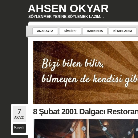
AHSEN OKYAR
SÖYLENMEK YERINE SÖYLEMEK LAZIM…
ANASAYFA
KIMDIR?
HAKKINDA
KITAPLARIM
7
8 Şubat 2001 Dalgacı Restoran
ARA/25
Kapalı