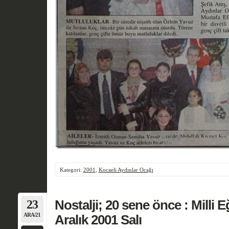
Kategori:
2001
,
Kocaeli Aydınlar Ocağı
23
Nostalji; 20 sene önce : Milli E
ARA/21
Aralık 2001 Salı