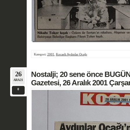
Kategori:
2001
,
Kocaeli Aydınlar Ocağı
26
Nostalji; 20 sene önce BUGÜN
ARA/21
Gazetesi, 26 Aralık 2001 Çarş
0