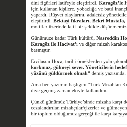
dini figürleri latifeyle eleştirirdi.
Karagöz’le 
için kullanan kişilere, yobazlığa ve batıl inançl
yapardı. Rüşvet olaylarını, adaletsiz yöneticil
eleştirirdi.
Bektaşi fıkraları, Bekri Mustafa,
motifler üzerinde latif bir şekilde düşünmemizi
Günümüze kadar Türk kültürü,
Nasreddin Hoc
Karagöz ile Hacivat’
ı ve diğer mizah karakte
basmıştır.
Ercilasun Hoca, tarihi örneklerden yola çıkara
korkmaz, gülmeyi sever. Yöneticilerin hedefl
yüzünü güldürmek olmalı”
demiş yazısında.
Ama ben yazımın başlığını “Türk Mizahtan K
diye geçmiş zaman ekiyle kullandım.
Çünkü günümüz Türkiye’sinde mizaha karşı de
cezalandırılan mizahçılar/çizerler ve gülmeyen,
bir toplum olduğumuz gerçeği ile karşı karşıya