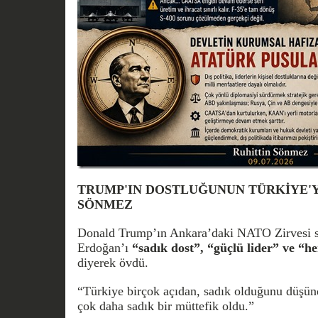
TRUMP'IN DOSTLUĞUNUN TÜRKİYE'YE 
SÖNMEZ
Donald Trump’ın Ankara’daki NATO Zirvesi s
Erdoğan’ı
“sadık dost”, “güçlü lider” ve “h
diyerek övdü.
“Türkiye birçok açıdan, sadık olduğunu düşü
çok daha sadık bir müttefik oldu.”