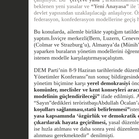
beklenen yeni yasalar ve
“Yeni Anayasa”
ile 
devlet yapısından uzaklaşılacağı anlaşılıyor. Ö
federasyon, konfederasyon modellerine geçiş h
Bu konularda, ailemle birlikte yaptığım tatil
yaptım.İsviçre merkezli(Bern, Luzern, Cenevre
(Colmar ve Strazburg’u), Almanya’da (Münih’i
yaparken buraların yönetim modellerini öğren
istenen modelle karşılaştırmayaçalıştım.
DEM Parti’nin 8-9 Haziran tarihlerinde düzen
Yönetimler Konferansı”nın sonuç bildirgesinde
yönetim biçimine karşı
yerel demokrasiyi
önc
komünler, meclisler ve kent konseyleri aracı
modelinin güçlendirileceği”
ifade edilmişti. 
“Sayın”dedikleri teröristbaşıAbdullah Öcalan’
koşulları sağlanması,statü belirlenmesi”
iste
yasa kapsamında ‘özgürlük ve demokratik e
çıkarılarak hayata geçirilmesi,
yasal düzenle
ise hızla atılması ve daha sonra yeni düzenlem
alınması gerekmektedir” denilmişti.