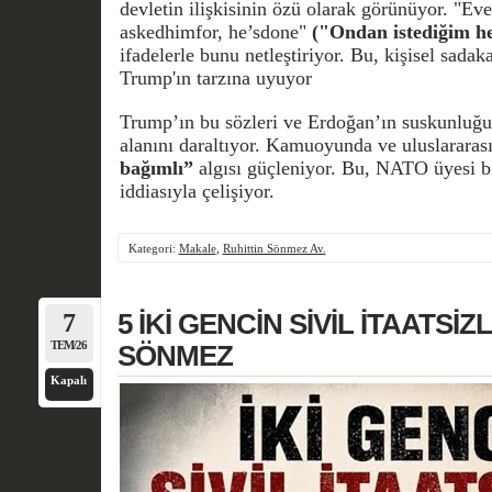
devletin ilişkisinin özü olarak görünüyor. "Ev
askedhimfor, he’sdone"
("Ondan istediğim he
ifadelerle bunu netleştiriyor. Bu, kişisel sadaka
Trump'ın tarzına uyuyor
Trump’ın bu sözleri ve Erdoğan’ın suskunluğ
alanını daraltıyor. Kamuoyunda ve uluslararas
bağımlı”
algısı güçleniyor. Bu, NATO üyesi b
iddiasıyla çelişiyor.
Kategori:
Makale
,
Ruhittin Sönmez Av.
7
5 İKİ GENCİN SİVİL İTAATSİZLİ
TEM/26
SÖNMEZ
Kapalı