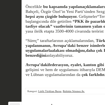
Öncelikle
bu kapsamda yapılanaçıklamalar
Bahçeli, Özgür Özel’in Yeni Parti’sinden Sezg
hepsi aynı çizgide buluşuyor.
Gelişmeler“Terö
başlangıcında dile getirilen
“PKK ile pazarlık 
tasfiye olacak” vaatlerinin tamamen yalan
yasa ileilk etapta 3500-4000 civarında terörist 
“Süreç” taraftarlarının açıklamalarından,
Türk
yapılanmanın, Avrupa’daki benzer isimlerle
uygulamalarlaalakası olmadığını,daha çok
benzediğini
anlayabiliyoruz.
Avrupa’dakifederasyon, eyalet, kanton gib
gelişimi ve hem de uygulaması itibarıyla DEM
ve Lübnan uygulamalarından da
çok farklıdır
Kategori:
Lütfü Türkkan Bursu
,
Ruhittin Sönmez Av.