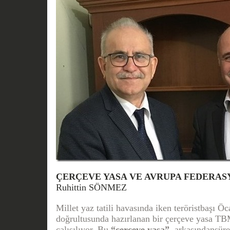
ÇERÇEVE YASA VE AVRUPA FEDERA
Ruhittin SÖNMEZ
Millet yaz tatili havasında iken teröristbaşı Öc
doğrultusunda hazırlanan bir çerçeve yasa T
çalışılıyor. Bu
“çerçeve yasa”,
arkasındansür