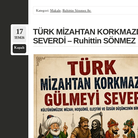
Kategori:
Makale
,
Ruhittin Sönmez Av.
17
TÜRK MİZAHTAN KORKMAZD
TEM/26
SEVERDİ – Ruhittin SÖNMEZ
Kapalı