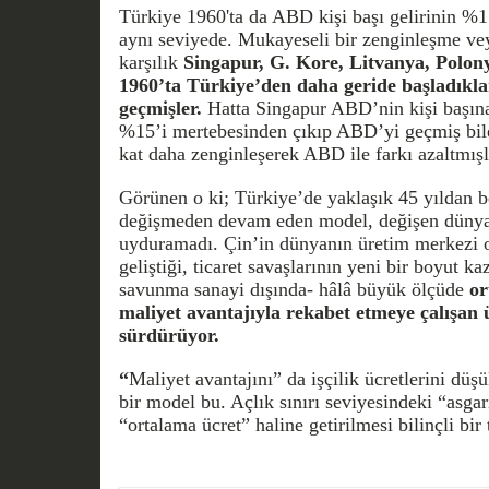
Türkiye 1960'ta da ABD kişi başı gelirinin %1
aynı seviyede. Mukayeseli bir zenginleşme ve
karşılık
Singapur, G. Kore, Litvanya, Polonya
1960’ta Türkiye’den daha geride başladıkları
geçmişler.
Hatta Singapur ABD’nin kişi başına
%15’i mertebesinden çıkıp ABD’yi geçmiş bile.
kat daha zenginleşerek ABD ile farkı azaltmışl
Görünen o ki; Türkiye’de yaklaşık 45 yıldan b
değişmeden devam eden model, değişen dünya 
uyduramadı. Çin’in dünyanın üretim merkezi 
geliştiği, ticaret savaşlarının yeni bir boyut k
savunma sanayi dışında- hâlâ büyük ölçüde
or
maliyet avantajıyla rekabet etmeye çalışan 
sürdürüyor.
“
Maliyet avantajını” da işçilik ücretlerini düş
bir model bu. Açlık sınırı seviyesindeki “asgar
“ortalama ücret” haline getirilmesi bilinçli bir t