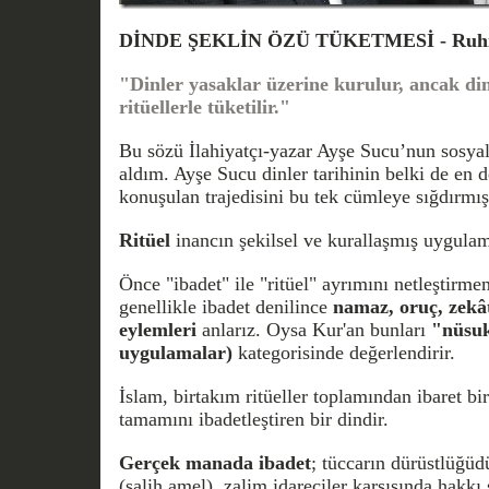
DİNDE ŞEKLİN ÖZÜ TÜKETMESİ - Ruh
"Dinler yasaklar üzerine kurulur, ancak di
ritüellerle tüketilir."
Bu sözü İlahiyatçı-yazar Ayşe Sucu’nun sosy
aldım. Ayşe Sucu dinler tarihinin belki de en 
konuşulan trajedisini bu tek cümleye sığdırmış
Ritüel
inancın şekilsel ve kurallaşmış uygulama
Önce "ibadet" ile "ritüel" ayrımını netleştirme
genellikle ibadet denilince
namaz, oruç, zekâ
eylemleri
anlarız. Oysa Kur'an bunları
"nüsuk"
uygulamalar)
kategorisinde değerlendirir.
İslam, birtakım ritüeller toplamından ibaret bir
tamamını ibadetleştiren bir dindir.
Gerçek manada ibadet
; tüccarın dürüstlüğüdü
(salih amel), zalim idareciler karşısında hakk