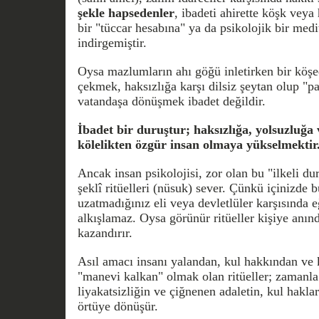
şekle hapsedenler
, ibadeti ahirette köşk veya
bir "tüccar hesabına" ya da psikolojik bir med
indirgemiştir.
Oysa mazlumların ahı göğü inletirken bir köş
çekmek, haksızlığa karşı dilsiz şeytan olup "pa
vatandaşa dönüşmek ibadet değildir.
İbadet bir duruştur; haksızlığa, yolsuzluğa
kölelikten özgür insan olmaya yükselmektir
Ancak insan psikolojisi, zor olan bu "ilkeli d
şeklî ritüelleri (nüsuk) sever. Çünkü içinizde 
uzatmadığınız eli veya devletlüler karşısında 
alkışlamaz. Oysa görünür ritüeller kişiye anınd
kazandırır.
Asıl amacı insanı yalandan, kul hakkından ve 
"manevi kalkan" olmak olan ritüeller; zamanla
liyakatsizliğin ve çiğnenen adaletin, kul haklar
örtüye dönüşür.