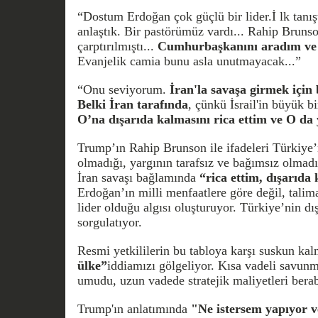
“Dostum Erdoğan çok güçlü bir lider.İ lk tanı
anlaştık. Bir pastörümüz vardı... Rahip Bruns
çarptırılmıştı...
Cumhurbaşkanını aradım ve h
Evanjelik camia bunu asla unutmayacak...”
“Onu seviyorum.
İran'la savaşa girmek için 
Belki İran tarafında
, çünkü İsrail'in büyük bi
O’na dışarıda kalmasını rica ettim ve O da 
Trump’ın Rahip Brunson ile ifadeleri Türkiye’
olmadığı, yargının tarafsız ve bağımsız olmadığ
İran savaşı bağlamında
“rica ettim, dışarıda 
Erdoğan’ın milli menfaatlere göre değil, talima
lider olduğu algısı oluşturuyor. Türkiye’nin dış
sorgulatıyor.
Resmi yetkililerin bu tabloya karşı suskun kal
ülke”
iddiamızı gölgeliyor. Kısa vadeli savu
umudu, uzun vadede stratejik maliyetleri berabe
Trump'ın anlatımında
"Ne istersem yapıyor 