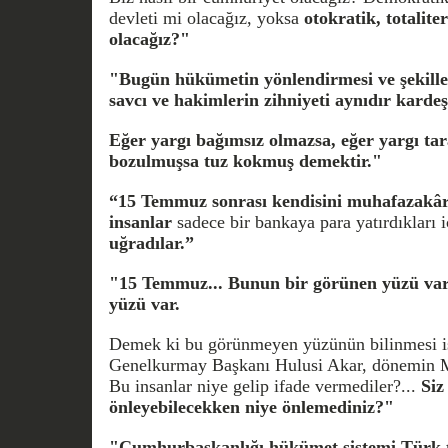
devleti mi olacağız, yoksa
otokratik, totalit
olacağız?"
"Bugün hükümetin yönlendirmesi ve şekille
savcı ve hakimlerin zihniyeti aynıdır kardeş
Eğer yargı bağımsız olmazsa, eğer yargı tar
bozulmuşsa tuz kokmuş demektir."
“15 Temmuz sonrası kendisini muhafazakâr
insanlar
sadece bir bankaya para yatırdıkları 
uğradılar.”
"15 Temmuz... Bunun bir görünen yüzü var
yüzü var.
Demek ki bu görünmeyen yüzünün bilinmesi i
Genelkurmay Başkanı Hulusi Akar, dönemin M
Bu insanlar niye gelip ifade vermediler?...
Siz
önleyebilecekken niye önlemediniz?"
"Cumhurbaşkanlığı hükümet sistemi,Türk t