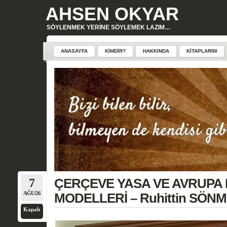
AHSEN OKYAR
SÖYLENMEK YERINE SÖYLEMEK LAZIM…
ANASAYFA
KIMDIR?
HAKKINDA
KITAPLARIM
7
ÇERÇEVE YASA VE AVRUPA
AĞU/26
MODELLERİ – Ruhittin SÖN
Kapalı