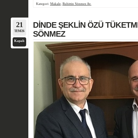
Kategori:
Makale
,
Ruhittin Sönmez Av.
21
DİNDE ŞEKLİN ÖZÜ TÜKETMES
TEM/26
SÖNMEZ
Kapalı