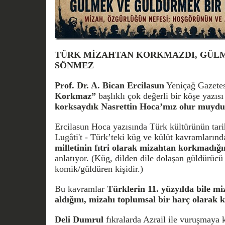
TÜRK MİZAHTAN KORKMAZDI, GÜLMEY
SÖNMEZ
Prof. Dr. A. Bican Ercilasun
Yeniçağ Gazete
Korkmaz”
başlıklı çok değerli bir köşe yazıs
korksaydık Nasrettin Hoca’mız olur muyd
Ercilasun Hoca yazısında Türk kültürünün tar
Lugâti't - Türk’teki küg ve külüt kavramların
milletinin fıtri olarak mizahtan korkmadığı
anlatıyor. (Küg, dilden dile dolaşan güldürücü 
komik/güldüren kişidir.)
Bu kavramlar
Türklerin 11. yüzyılda bile m
aldığını, mizahı toplumsal bir harç olarak k
Deli Dumrul
fıkralarda Azrail ile vuruşmaya 