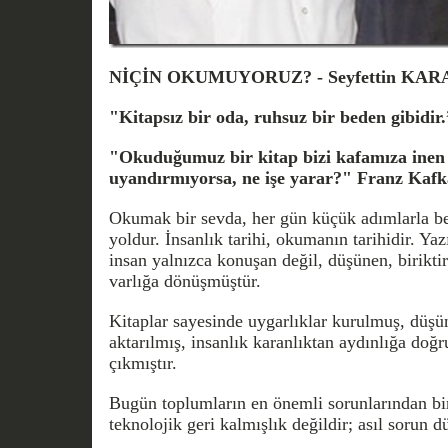
NİÇİN OKUMUYORUZ? -
Seyfettin K
"Kitapsız bir oda, ruhsuz bir beden gibidir
"Okuduğumuz bir kitap bizi kafamıza inen
uyandırmıyorsa, ne işe yarar?"
Franz Kafk
Okumak bir sevda, her gün küçük adımlarla be
yoldur. İnsanlık tarihi, okumanın tarihidir. Ya
insan yalnızca konuşan değil, düşünen, birikti
varlığa dönüşmüştür.
Kitaplar sayesinde uygarlıklar kurulmuş, düşü
aktarılmış, insanlık karanlıktan aydınlığa doğ
çıkmıştır.
Bugün toplumların en önemli sorunlarından bi
teknolojik geri kalmışlık değildir; asıl sorun 