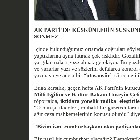
AK PARTİ’DE KÜSKÜNLERİN SUSKUNLU
SÖNMEZ
İçinde bulunduğumuz ortamda doğruları söylem
yaptıklarına ayna tutmak çok risklidir. Gözaltı
yargılanmaları göze almak gerekiyor. Bu yüzde
ve yazarlar yazı ve sözlerini defalarca kontrol
yazmaya ve adeta bir
“otosansür”
sürecine iti
Buna karşılık, geçen hafta AK Parti'nin kuruc
Milli Eğitim ve Kültür Bakanı Hüseyin Çeli
röportajda,
iktidara yönelik radikal eleştirile
“O’nun şu ifadeleri, muhalif bir gazeteci tara
ağır ceza mahkemelerinin konusu olurdu” di
"Bizim ismi cumhurbaşkanı olan padişahlar
Biz nasıl bir cumhuriyet olacağız? Demokratik