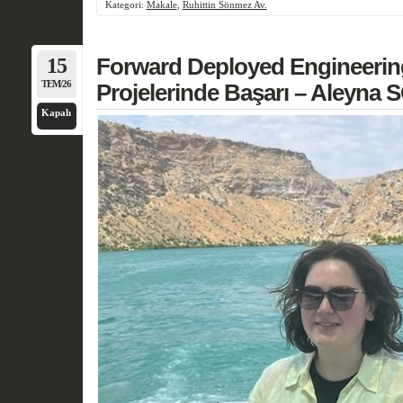
Kategori:
Makale
,
Ruhittin Sönmez Av.
15
Forward Deployed Engineering
TEM/26
Projelerinde Başarı – Aleyna
Kapalı