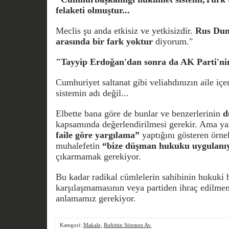
felaketi olmuştur...
Meclis şu anda etkisiz ve yetkisizdir.
Rus Dum
arasında bir fark yoktur
diyorum."
"Tayyip Erdoğan'dan sonra da AK Parti'nin
Cumhuriyet saltanat gibi veliahdınızın aile içer
sistemin adı değil...
Elbette bana göre de bunlar ve benzerlerinin
d
kapsamında değerlendirilmesi gerekir. Ama y
faile göre yargılama”
yaptığını gösteren örne
muhalefetin
“bize düşman hukuku uygulanıyo
çıkarmamak gerekiyor.
Bu kadar radikal cümlelerin sahibinin hukuki b
karşılaşmamasının veya partiden ihraç edilmem
anlamamız gerekiyor.
Kategori:
Makale
,
Ruhittin Sönmez Av.