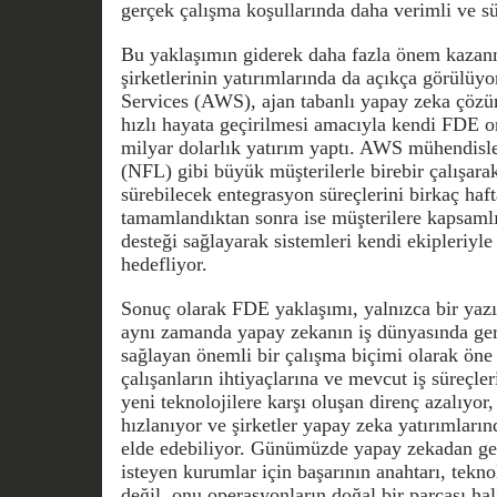
gerçek çalışma koşullarında daha verimli ve sür
Bu yaklaşımın giderek daha fazla önem kazanm
şirketlerinin yatırımlarında da açıkça görül
Services (AWS), ajan tabanlı yapay zeka çözü
hızlı hayata geçirilmesi amacıyla kendi FDE 
milyar dolarlık yatırım yaptı. AWS mühendisl
(NFL) gibi büyük müşterilerle birebir çalışara
sürebilecek entegrasyon süreçlerini birkaç haf
tamamlandıktan sonra ise müşterilere kapsam
desteği sağlayarak sistemleri kendi ekipleriyle
hedefliyor.
Sonuç olarak FDE yaklaşımı, yalnızca bir yazı
aynı zamanda yapay zekanın iş dünyasında ger
sağlayan önemli bir çalışma biçimi olarak ön
çalışanların ihtiyaçlarına ve mevcut iş süreçleri
yeni teknolojilere karşı oluşan direnç azalıyo
hızlanıyor ve şirketler yapay zeka yatırımları
elde edebiliyor. Günümüzde yapay zekadan ger
isteyen kurumlar için başarının anahtarı, tekno
değil, onu operasyonların doğal bir parçası hal