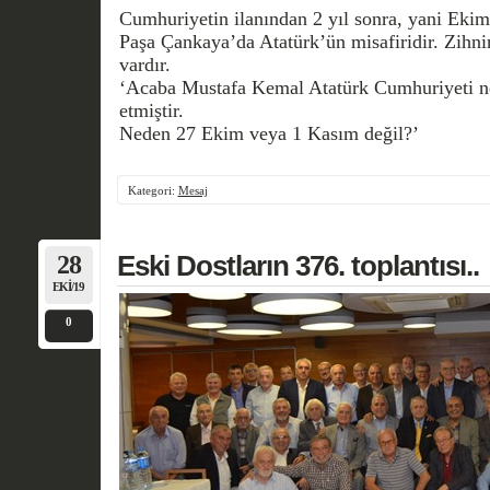
Cumhuriyetin ilanından 2 yıl sonra, yani Ekim
Paşa Çankaya’da Atatürk’ün misafiridir. Zihni
vardır.
‘Acaba Mustafa Kemal Atatürk Cumhuriyeti n
etmiştir.
Neden 27 Ekim veya 1 Kasım değil?’
Kategori:
Mesaj
28
Eski Dostların 376. toplantısı..
EKI/19
0