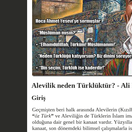
Alevilik neden Türklüktür? - A
Giriş
Geçmişten beri halk arasında Alevilerin (Kızıl
“
öz Türk
”
ve Aleviliğin de Türklerin İslam im
olduğuna dair genel bir kanaat vardır. Yüzyılla
kanaat, son dönemdeki bilimsel çalışmalarla is