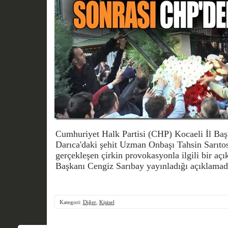
Cumhuriyet Halk Partisi (CHP) Kocaeli İl Ba
Darıca'daki şehit Uzman Onbaşı Tahsin Sarıto
gerçekleşen çirkin provokasyonla ilgili bir açı
Başkanı Cengiz Sarıbay yayınladığı açıklamada
Kategori:
Diğer
,
Kişisel