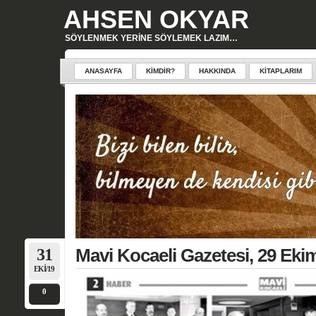
AHSEN OKYAR
SÖYLENMEK YERINE SÖYLEMEK LAZIM…
ANASAYFA
KIMDIR?
HAKKINDA
KITAPLARIM
31
Mavi Kocaeli Gazetesi, 29 Ekim
EKI/19
0