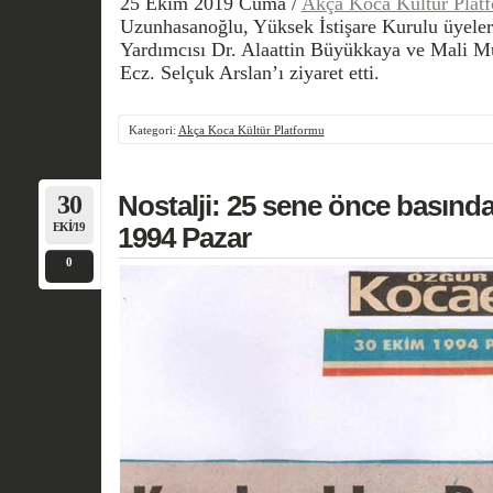
25 Ekim 2019 Cuma /
Akça Koca Kültür Plat
Uzunhasanoğlu, Yüksek İstişare Kurulu üyeler
Yardımcısı Dr. Alaattin Büyükkaya ve Mali Mü
Ecz. Selçuk Arslan’ı ziyaret etti.
Kategori:
Akça Koca Kültür Platformu
30
Nostalji: 25 sene önce basın
EKI/19
1994 Pazar
0