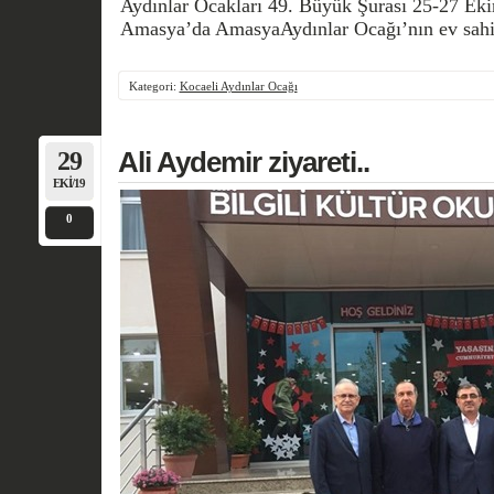
Aydınlar Ocakları 49. Büyük Şurası 25-27 Ekim
Amasya’da AmasyaAydınlar Ocağı’nın ev sahipl
Kategori:
Kocaeli Aydınlar Ocağı
29
Ali Aydemir ziyareti..
EKI/19
0