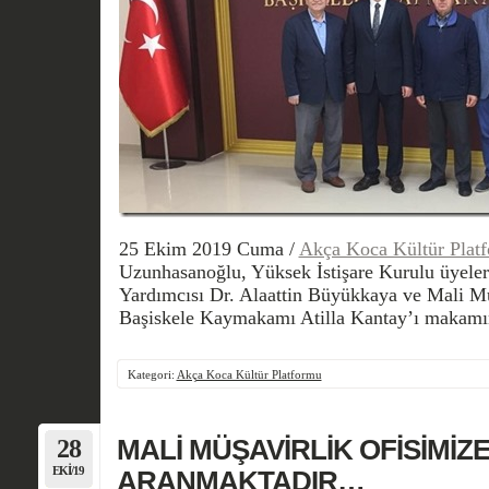
25 Ekim 2019 Cuma /
Akça Koca Kültür Plat
Uzunhasanoğlu, Yüksek İstişare Kurulu üyeleri
Yardımcısı Dr. Alaattin Büyükkaya ve Mali M
Başiskele Kaymakamı Atilla Kantay’ı makamınd
Kategori:
Akça Koca Kültür Platformu
28
MALİ MÜŞAVİRLİK OFİSİMİZ
EKI/19
ARANMAKTADIR…