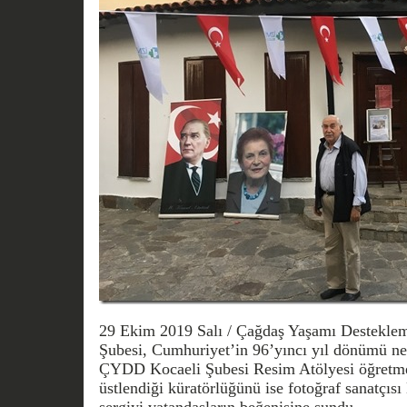
29 Ekim 2019 Salı / Çağdaş Yaşamı Destekl
Şubesi, Cumhuriyet’in 96’yıncı yıl dönümü ne
ÇYDD Kocaeli Şubesi Resim Atölyesi öğretme
üstlendiği küratörlüğünü ise fotoğraf sanatçısı 
sergiyi vatandaşların beğenisine sundu.