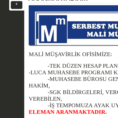
0
MALİ MÜŞAVİRLİK OFİSİMİZE:
-TEK DÜZEN HESAP PLANIN
-LUCA MUHASEBE PROGRAMI K
-MUHASEBE BÜROSU GENEL
HAKİM,
-SGK BİLDİRGELERİ, VERG
VEREBİLEN,
-İŞ TEMPOMUZA AYAK UYD
ELEMAN ARANMAKTADIR.