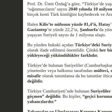
Prof. Dr. Ümit Özdağ’a göre, “Türkiye’de yaş
‘sığınmacıların’ sayısı
2040 yılında 10 milyon
birçok kenti Türk kimliğini kaybedecek ve Ara
Halen
Kilis’te nüfusun yüzde 81,4’ü,
Hatay
Gaziantep
’te yüzde 22,2’si,
Şanlıurfa
’da yüzd
yaşayan Suriyeli sayısı da 1 milyona ulaştı.
Bu yüzden hukuki açıdan
Türkiye’deki Suriy
olarak ifade edilmesi önemlidir. Çünkü
her bi
yükleyeceği yükümlülükler farklıdır.
Türkiye’de bulunan Suriyeliler (Cumhurbaşkanı
yönetenler veya halkımız tarafından
mülteci, 
misafir
olarak tanımlansa da bu tanımlar ilti
değildir.
Türkiye Cumhuriyeti’nde bulunan
Suriyeliler
göçmen” değildir.
Bu kişiler,
“geçici koruma
yabancılardır.”
Yabancılar ve Uluslararası Koruma Kanun