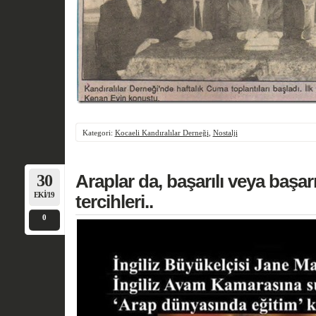
Kategori:
Kocaeli Kandıralılar Derneği
,
Nostalji
30
Araplar da, başarılı veya başarı
EKI/19
tercihleri..
0