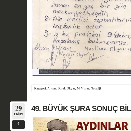
Kategori:
Ahsen
,
Burak Okyar
,
M Murat
,
Nostalji
29
49. BÜYÜK ŞURA SONUÇ BİL
EKI/19
0