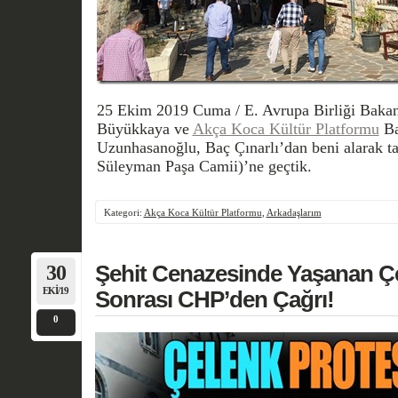
25 Ekim 2019 Cuma / E. Avrupa Birliği Bakan 
Büyükkaya ve
Akça Koca Kültür Platformu
Ba
Uzunhasanoğlu, Baç Çınarlı’dan beni alarak t
Süleyman Paşa Camii)’ne geçtik.
Kategori:
Akça Koca Kültür Platformu
,
Arkadaşlarım
30
Şehit Cenazesinde Yaşanan Ç
EKI/19
Sonrası CHP’den Çağrı!
0