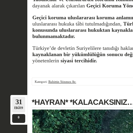
dayanak alarak çıkarılan
Geçici Koruma Yöne
Geçici koruma
uluslararası koruma anlamı
uluslararası hukuka tâbi tutulmadığından,
Türk
konusunda uluslararası hukuktan kaynakla
bulunmamaktadır.
Türkiye’de devletin Suriyelilere tanıdığı hakla
kaynaklanan bir yükümlülüğün sonucu deği
yönetenlerin
siyasi tercihidir.
Kategori:
Ruhittin Sönmez Av.
31
*HAYRAN* *KALACAKSINIZ…
EKI/19
0