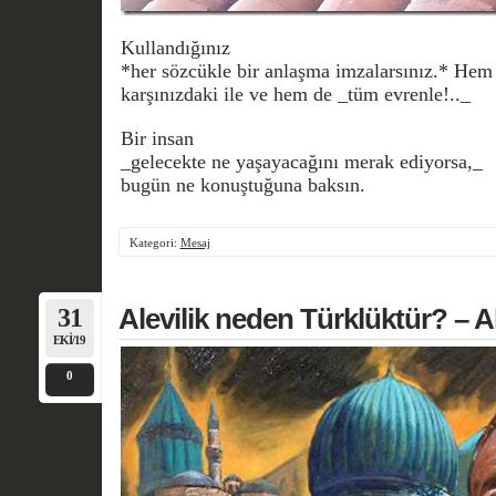
Kullandığınız
*her sözcükle bir anlaşma imzalarsınız.* Hem
karşınızdaki ile ve hem de _tüm evrenle!.._
Bir insan
_gelecekte ne yaşayacağını merak ediyorsa,_
bugün ne konuştuğuna baksın.
Kategori:
Mesaj
31
Alevilik neden Türklüktür? – 
EKI/19
0