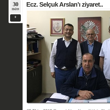
30
Ecz. Selçuk Arslan’ı ziyaret..
EKI/19
0