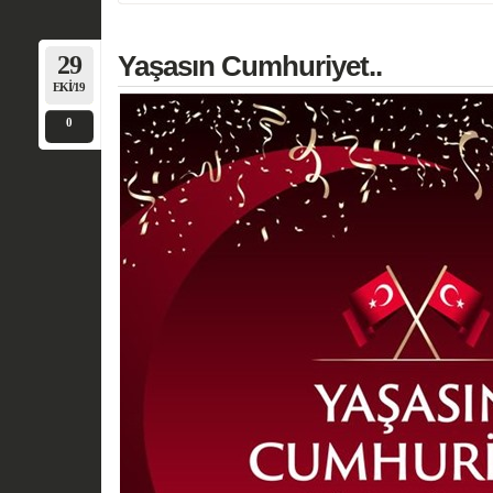
29
Yaşasın Cumhuriyet..
EKI/19
0