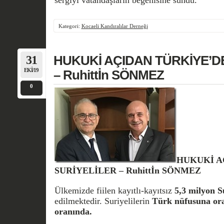
Kategori:
Kocaeli Kandıralılar Derneği
31
HUKUKİ AÇIDAN TÜRKİYE’DE
EKI/19
– Ruhittİn SÖNMEZ
0
HUKUKİ A
SURİYELİLER – Ruhittİn SÖNMEZ
Ülkemizde fiilen kayıtlı-kayıtsız
5,3 milyon S
edilmektedir. Suriyelilerin
Türk nüfusuna or
oranında.