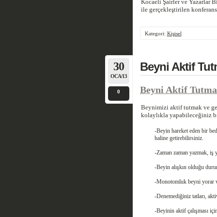
Kocaeli Şairler ve Yazarlar B
ile gerçekleştirilen konferans
Kategori:
Kişisel
30
Beyni Aktif Tut
OCA/13
Beyni Aktif Tutma
0
Beynimizi aktif tutmak ve ge
kolaylıkla yapabileceğiniz b
-Beyin hareket eden bir bed
haline getirebilirsiniz.
-Zaman zaman yazmak, iş yap
-Beyin alışkın olduğu durum
-Monotomluk beyni yorar ve 
-Denemediğiniz tatları, akt
-Beyinin aktif çalışması içi