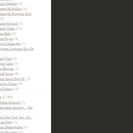
ent Gültekin
(4)
met Ali Kalkan
(1)
met Ali Körpınar Prof.
(1)
hmet Kaynak
(1)
tafa Yıldız
(15)
an Balcı
(5)
hat Duyar
(4)
eyl Çobanoğlu
(7)
eyman Coşkuner Doç.Dr.
zer Ünal
(5)
gut Çakar
(1)
r Bayram
(1)
sel Ercan
(8)
ni Sezen Prof.Dr.
(3)
eriya Tümer
(9)
a Ünlüsoy
(1)
e
(2.760)
ullah Köktürk
(7)
urrahim Karakoç – Şiir
m Öger Yrd. Doç. Dr. /
kan Köse
(1)
an İslamoğulları
(1)
et Akçaalan
(1)