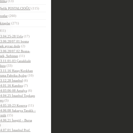
litika
(13)
.Şefik POSTALCIOĞU
(115)
ostlar
(260)
kitaplar
(271)
411)
3.04.25-28 Urfa
(17)
3.06.28/07.01 bosna
sek ayvaz dede
(2)
3.06.28/07.02 Bosna-
sek, Sırbistan
(11)
3.11.01-03 Çanakkale
Şura
(33)
3.11.16 Hatay/Kırıkhan
uma Fabrika Açılışı
(10)
3.12.28 İstanbul
(6)
4.01.16 Kandıra
(7)
4.03.06-08 Antalya
(6)
4.04.25 İstanbul Topkapı
ayı
(5)
4.05.18-23 Kosova
(11)
4.06.08 Sakarya Taraklı –
ynük
(15)
4.06.21 İnegöl – Bursa
)
4.07.01 İstanbul Prof.