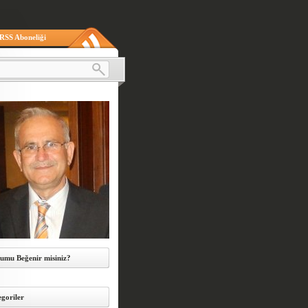
RSS Aboneliği
umu Beğenir misiniz?
goriler