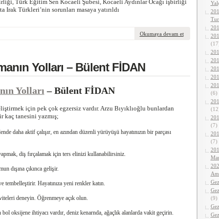
irliği, Türk Eğitim Sen Kocaeli Şubesi, Kocaeli Aydınlar Ocağı işbirliği
Yalç
ta Irak Türkleri’nin sorunları masaya yatırıldı
201
Tur
201
Okumaya devam et
201
(17
201
201
manın Yolları – Bülent FİDAN
201
201
201
nın Yolları
– Bülent FİDAN
(6)
201
liştirmek için pek çok egzersiz vardır. Arzu Bıyıklıoğlu bunlardan
(12
ir kaç tanesini yazmış;
201
(7)
ende daha aktif çalışır, en azından düzenli yürüyüşü hayatınızın bir parçası
201
(7)
201
mak, diş fırçalamak için ters elinizi kullanabilirsiniz.
Mar
202
un dışına çıkınca gelişir.
Ama
Gez
tembelleştirir. Hayatınıza yeni renkler katın.
Gez
iviteleri deneyin. Öğrenmeye açık olun.
(9)
Gez
n bol oksijene ihtiyacı vardır, deniz kenarnda, ağaçlık alanlarda vakit geçirin.
Gez