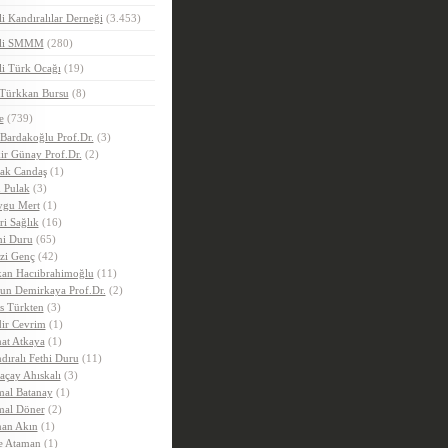
i Kandıralılar Derneği
(3.453)
eli SMMM
(280)
i Türk Ocağı
(19)
 Türkkan Bursu
(8)
e
(739)
 Bardakoğlu Prof.Dr.
(3)
ir Günay Prof.Dr.
(2)
ak Candaş
(1)
 Pulak
(3)
gu Mert
(1)
ri Sağlık
(16)
hi Duru
(65)
zi Genç
(42)
an Hacıibrahimoğlu
(11)
un Demirkaya Prof.Dr.
(2)
is Türkten
(3)
ir Cevrim
(1)
at Atkaya
(1)
dıralı Fethi Duru
(11)
açay Ahıskalı
(3)
al Batanay
(1)
al Döner
(2)
an Akın
(1)
e Ataman
(1)