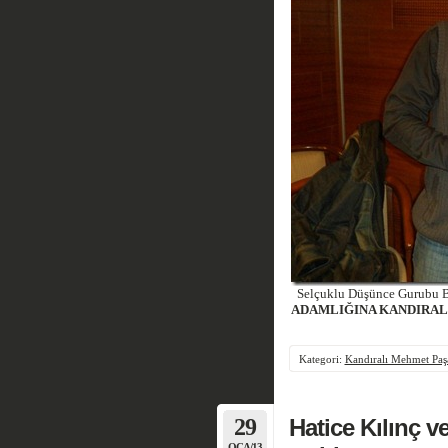
Selçuklu Düşünce Gurubu Ba
ADAMLIĞINA KANDIRAL
Kategori:
Kandıralı Mehmet Paşa
29
Hatice Kılınç v
OCA/13