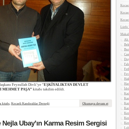
Kocael
Koca
Kocael
Lütfü
Makal
Ali
Bek
Bur
Can
Duy
Fah
Fet
Fev
Hak
Har
şkanı Feyzullah Divli’ye “
EŞKİYALIKTAN DEVLET
İdr
I MEHMET PAŞA”
kitabı takdim edildi.
Kad
Kan
Kan
 kitabı
,
Kocaeli Kandıralılar Derneği
Okumaya devam et
Kar
Kem
Kem
e Nejla Ubay’ın Karma Resim Sergisi
Ken
Lal