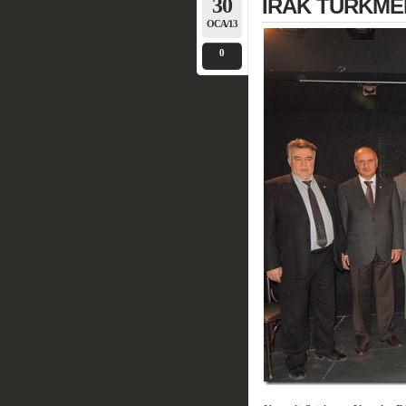
30
IRAK TÜRKMEN
OCA/13
0