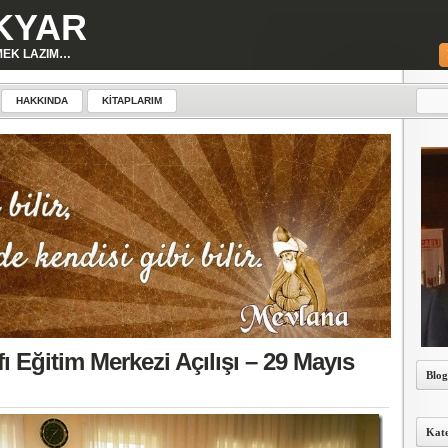
KYAR
MEK LAZIM…
HAKKINDA
KITAPLARIM
ı Eğitim Merkezi Açılışı – 29 Mayıs
Blog
Kate