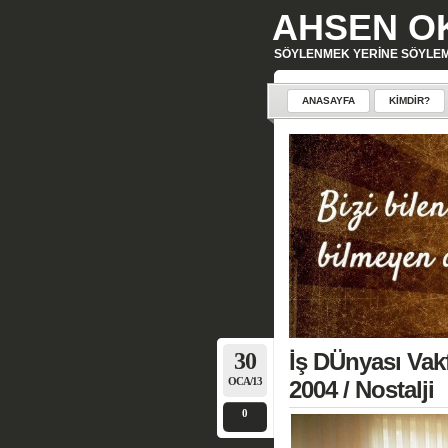
AHSEN O
SÖYLENMEK YERINE SÖYLE
ANASAYFA
KIMDIR?
30
İş DÜnyası Vakf
OCA/13
2004 / Nostalji
0