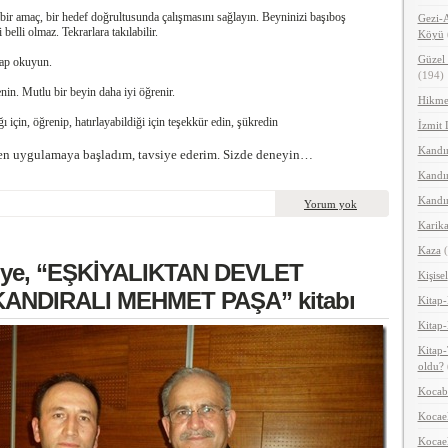
bir amaç, bir hedef doğrultusunda çalışmasını sağlayın. Beyninizi başıboş
Gezi-A
belli olmaz. Tekrarlara takılabilir.
Köyü
Güzel 
tap okuyun.
(194)
nin. Mutlu bir beyin daha iyi öğrenir.
Hikme
ğı için, öğrenip, hatırlayabildiği için teşekkür edin, şükredin
İzmit 
Kandır
en uygulamaya başladım, tavsiye ederim. Sizde deneyin…
Kandır
Kandır
Yorum yok
Karika
Kaza
(
li’ye, “EŞKİYALIKTAN DEVLET
Kişisel
ANDIRALI MEHMET PAŞA” kitabı
Kitap-
Kitap-
Kitap-
oldu?
Kocab
Kocael
Kocael