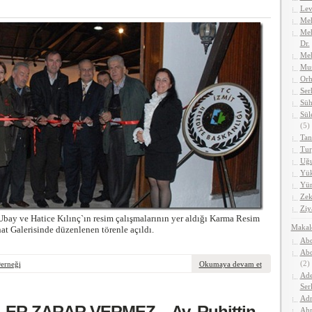
Lev
Meh
Meh
Dr.
Me
Mus
Orh
Ser
Süh
Sül
(5)
Tan
Tur
Uğu
Yük
Yüm
Zek
Ziy
bay ve Hatice Kılınç`ın resim çalışmalarının yer aldığı Karma Resim
Makal
at Galerisinde düzenlenen törenle açıldı.
Abd
Abd
(2)
Derneği
Okumaya devam et
Ade
Ser
Adn
ER ZARAR VERMEZ – Av. Ruhittin
Ahm