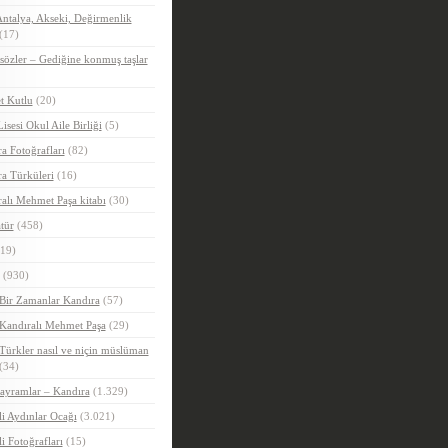
ntalya, Akseki, Değirmenlik
(17)
sözler – Gediğine konmuş taşlar
t Kutlu
(20)
Lisesi Okul Aile Birliği
(5)
a Fotoğrafları
(82)
a Türküleri
(16)
alı Mehmet Paşa kitabı
(30)
tür
(458)
19)
(930)
Bir Zamanlar Kandıra
(57)
Kandıralı Mehmet Paşa
(29)
Türkler nasıl ve niçin müslüman
(34)
ayramlar – Kandıra
(1.329)
i Aydınlar Ocağı
(3.021)
i Fotoğrafları
(15)