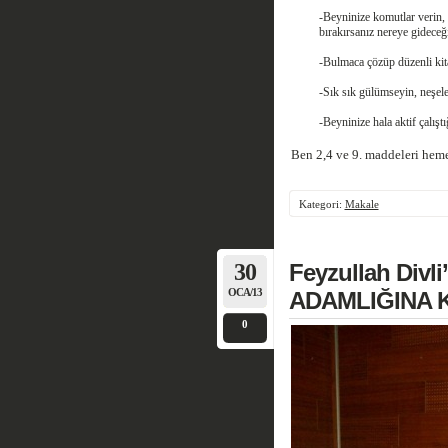
-Beyninize komutlar verin, 
bırakırsanız nereye gideceği 
-Bulmaca çözüp düzenli ki
-Sık sık gülümseyin, neşele
-Beyninize hala aktif çalıştı
Ben 2,4 ve 9. maddeleri hem
Kategori:
Makale
30
Feyzullah Div
OCA/13
ADAMLIĞINA K
0