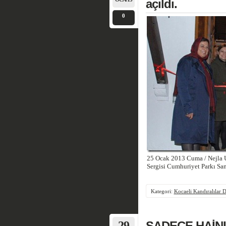
açıldı.
0
25 Ocak 2013 Cuma / Nejla U
Sergisi Cumhuriyet Parkı San
Kategori:
Kocaeli Kandıralılar 
29
SADECE HAİNL