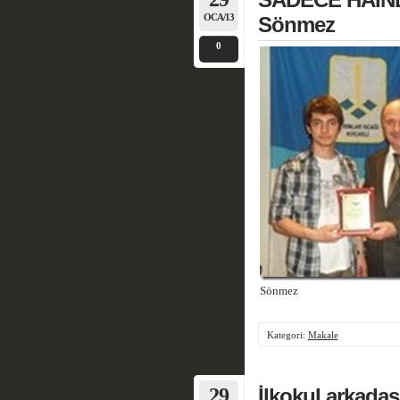
OCA/13
Sönmez
0
Sönmez
Kategori:
Makale
29
İlkokul arkada