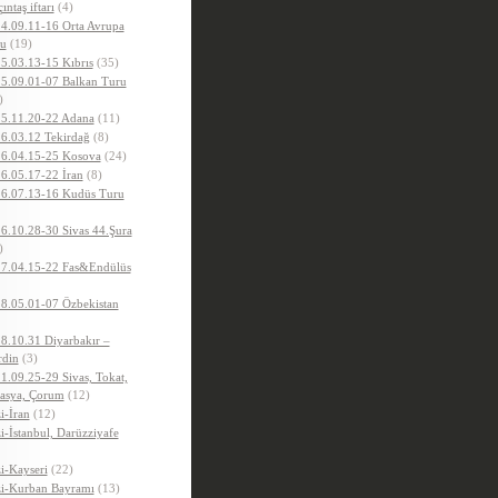
ıntaş iftarı
(4)
4.09.11-16 Orta Avrupa
u
(19)
5.03.13-15 Kıbrıs
(35)
5.09.01-07 Balkan Turu
)
5.11.20-22 Adana
(11)
6.03.12 Tekirdağ
(8)
6.04.15-25 Kosova
(24)
6.05.17-22 İran
(8)
6.07.13-16 Kudüs Turu
6.10.28-30 Sivas 44.Şura
)
7.04.15-22 Fas&Endülüs
8.05.01-07 Özbekistan
8.10.31 Diyarbakır –
din
(3)
1.09.25-29 Sivas, Tokat,
sya, Çorum
(12)
i-İran
(12)
i-İstanbul, Darüzziyafe
i-Kayseri
(22)
i-Kurban Bayramı
(13)