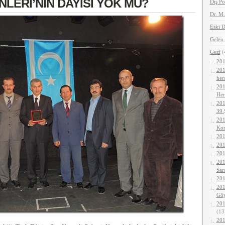
LERİ’NİN DAYISI YOK MU?
Dış Po
Dr. M
Eski D
Gelen 
Gezi
(
201
201
her
201
Her
201
39.
201
Kor
201
201
201
201
Sar
201
201
Gö
201
(13
201