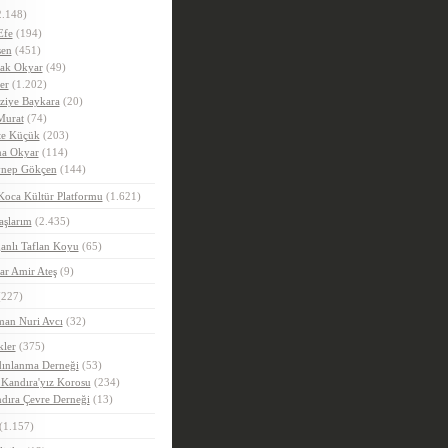
.148)
Efe
(194)
en
(451)
ak Okyar
(49)
er
(1.202)
ziye Baykara
(20)
Murat
(74)
e Küçük
(203)
a Okyar
(114)
nep Gökçen
(144)
Koca Kültür Platformu
(1.621)
aşlarım
(2.435)
anlı Taflan Koyu
(65)
ar Amir Ateş
(9)
227)
man Nuri Avcı
(32)
kler
(375)
ınlanma Derneği
(53)
 Kandıra'yız Korosu
(234)
dıra Çevre Derneği
(13)
(1.157)