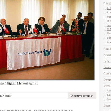
Aile
(2
A. 
Ahs
Bur
Diğ
Fev
M 
Met
Tun
Zey
Akça 
Arkad
Bağırg
Bestek
Cami
(
Danış
akfı Eğitim Merkezi Açılışı
Derne
Ayd
Biz
ı
,
Nostalji
Okumaya devam et
Kan
Diğer