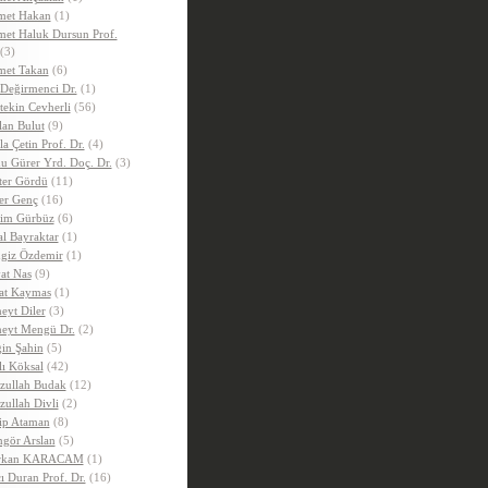
et Hakan
(1)
et Haluk Dursun Prof.
(3)
et Takan
(6)
 Değirmenci Dr.
(1)
tekin Cevherli
(56)
lan Bulut
(9)
la Çetin Prof. Dr.
(4)
u Gürer Yrd. Doç. Dr.
(3)
ter Gördü
(11)
er Genç
(16)
im Gürbüz
(6)
al Bayraktar
(1)
giz Özdemir
(1)
at Nas
(9)
at Kaymas
(1)
eyt Diler
(3)
eyt Mengü Dr.
(2)
in Şahin
(5)
lı Köksal
(42)
zullah Budak
(12)
zullah Divli
(2)
ip Ataman
(8)
gör Arslan
(5)
rkan KARACAM
(1)
ı Duran Prof. Dr.
(16)