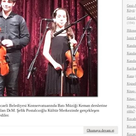
Gezi-A
Köyü
Güzel 
(194)
Hikme
İzmit 
Kandır
Kandır
Kandır
Karika
Kaza
(
Kişisel
Kitap-
Kitap-
caeli Belediyesi Konservatuarında Batı Müziği Keman derslerine
Kitap-
ları Dr.M. Şefik Postalcıoğlu Kültür Merkezinde gerçekleşen
oldu?
diler.
Kocab
Kocael
Okumaya devam et
Kocael