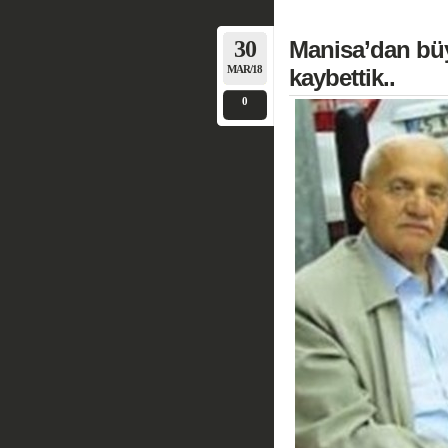
30
Manisa’dan bü
MAR/18
kaybettik..
0