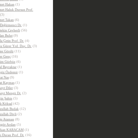
et Hakan
(1)
et Haluk Dursun Prof.
(3)
et Takan
(6)
 Değirmenci Dr.
(1)
tekin Cevherli
(56)
lan Bulut
(9)
la Çetin Prof. Dr.
(4)
u Gürer Yrd. Doç. Dr.
(3)
ter Gördü
(11)
er Genç
(16)
im Gürbüz
(6)
al Bayraktar
(1)
giz Özdemir
(1)
at Nas
(9)
at Kaymas
(1)
eyt Diler
(3)
eyt Mengü Dr.
(2)
in Şahin
(5)
lı Köksal
(42)
zullah Budak
(12)
zullah Divli
(2)
ip Ataman
(8)
gör Arslan
(5)
rkan KARACAM
(1)
ı Duran Prof. Dr.
(16)