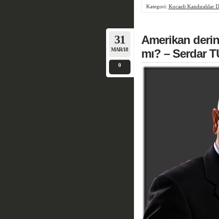
Kategori:
Kocaeli Kandıralılar 
31
Amerikan derin 
MAR/18
mı? – Serdar 
0