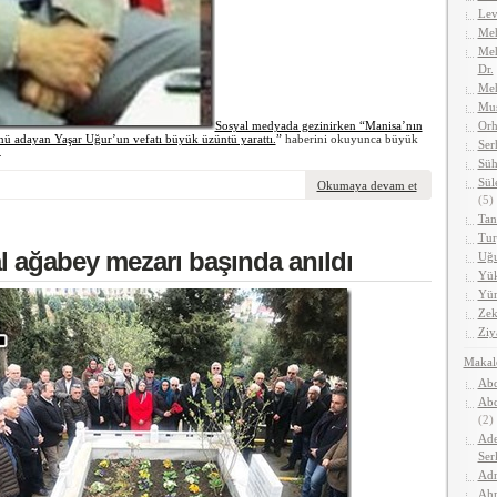
Lev
Meh
Meh
Dr.
Me
Mus
Sosyal medyada gezinirken “Manisa’nın
Orh
ünü adayan Yaşar Uğur’un vefatı büyük üzüntü yarattı.
”
haberini okuyunca büyük
Ser
.
Süh
Sül
Okumaya devam et
(5)
Tan
Tur
 ağabey mezarı başında anıldı
Uğu
Yük
Yüm
Zek
Ziy
Makal
Abd
Abd
(2)
Ade
Ser
Adn
Ahm