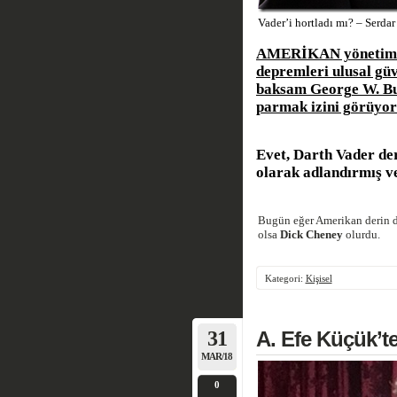
Vader’i hortladı mı? – Serd
AMERİKAN yönetimin
depremleri ulusal gü
baksam George W. Bu
parmak izini görüyo
Evet,
Darth Vader
der
olarak adlandırmış v
Bugün eğer Amerikan derin de
olsa
Dick Cheney
olurdu.
Kategori:
Kişisel
31
A. Efe Küçük’te
MAR/18
0