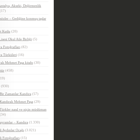
ntalya, Akseki, Değirmenlik
(17)
sözler – Gediğine konmuş taşlar
t Kutlu
(20)
Lisesi Okul Aile Birliği
(5)
a Fotoğrafları
(82)
a Türküleri
(16)
alı Mehmet Paşa kitabı
(30)
tür
(458)
19)
(930)
Bir Zamanlar Kandıra
(57)
Kandıralı Mehmet Paşa
(29)
Türkler nasıl ve niçin müslüman
(34)
ayramlar – Kandıra
(1.330)
i Aydınlar Ocağı
(3.021)
i Fotoğrafları
(15)