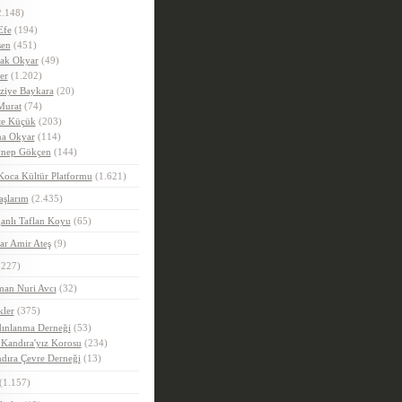
.148)
Efe
(194)
en
(451)
ak Okyar
(49)
er
(1.202)
ziye Baykara
(20)
Murat
(74)
e Küçük
(203)
a Okyar
(114)
nep Gökçen
(144)
Koca Kültür Platformu
(1.621)
aşlarım
(2.435)
anlı Taflan Koyu
(65)
ar Amir Ateş
(9)
227)
man Nuri Avcı
(32)
kler
(375)
ınlanma Derneği
(53)
 Kandıra'yız Korosu
(234)
dıra Çevre Derneği
(13)
(1.157)