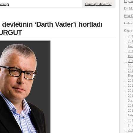
Dış Po
Derneği
Okumaya devam et
Dr. M
Eski D
devletinin ‘Darth Vader’i hortladı
Gelen 
TURGUT
Gezi
(
201
201
her
201
Her
201
39.
201
Kor
201
201
201
201
Sar
201
201
Gö
201
(13
201