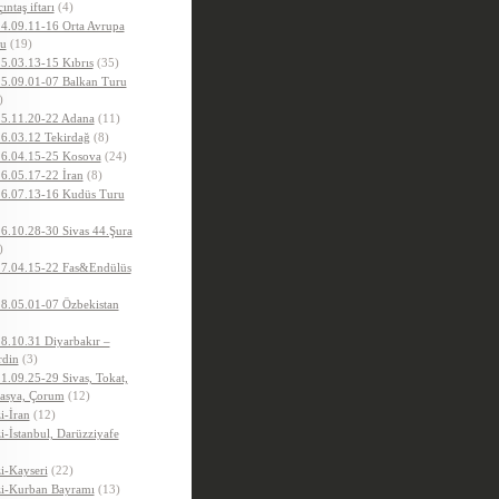
ıntaş iftarı
(4)
4.09.11-16 Orta Avrupa
u
(19)
5.03.13-15 Kıbrıs
(35)
5.09.01-07 Balkan Turu
)
5.11.20-22 Adana
(11)
6.03.12 Tekirdağ
(8)
6.04.15-25 Kosova
(24)
6.05.17-22 İran
(8)
6.07.13-16 Kudüs Turu
6.10.28-30 Sivas 44.Şura
)
7.04.15-22 Fas&Endülüs
8.05.01-07 Özbekistan
8.10.31 Diyarbakır –
din
(3)
1.09.25-29 Sivas, Tokat,
sya, Çorum
(12)
i-İran
(12)
i-İstanbul, Darüzziyafe
i-Kayseri
(22)
i-Kurban Bayramı
(13)