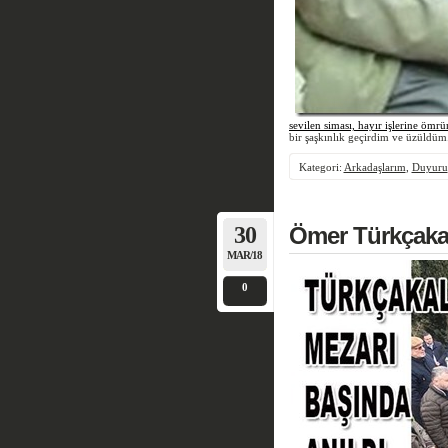
sevilen siması, hayır işlerine ömr
bir şaşkınlık geçirdim ve üzüldüm
Kategori:
Arkadaşlarım
,
Duyuru
30
Ömer Türkçakal
MAR/18
0