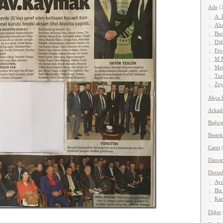
Aile
(2
A. 
Ahs
Bur
Diğ
Fev
M 
Met
Tun
Zey
Akça 
Arkad
Bağırg
Bestek
Cami
(
Danış
Derne
Ayd
Biz
Kan
Diğer