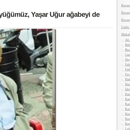
Kocael
yüğümüz, Yaşar Uğur ağabeyi de
Koca
Kocael
Lütfü
Makal
Ali
Bek
Bur
Can
Duy
Fah
Fet
Fev
Hak
Har
İdr
Kad
Kan
Kan
Kar
Kem
Kem
Ken
Lal