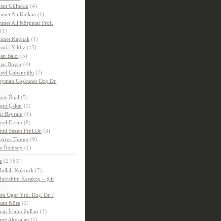
ent Gültekin
(4)
met Ali Kalkan
(1)
met Ali Körpınar Prof.
(1)
hmet Kaynak
(1)
tafa Yıldız
(15)
an Balcı
(5)
hat Duyar
(4)
eyl Çobanoğlu
(7)
eyman Coşkuner Doç.Dr.
zer Ünal
(5)
gut Çakar
(1)
r Bayram
(1)
sel Ercan
(8)
ni Sezen Prof.Dr.
(3)
eriya Tümer
(9)
a Ünlüsoy
(1)
e
(2.761)
ullah Köktürk
(7)
urrahim Karakoç – Şiir
m Öger Yrd. Doç. Dr. /
kan Köse
(1)
an İslamoğulları
(1)
et Akçaalan
(1)