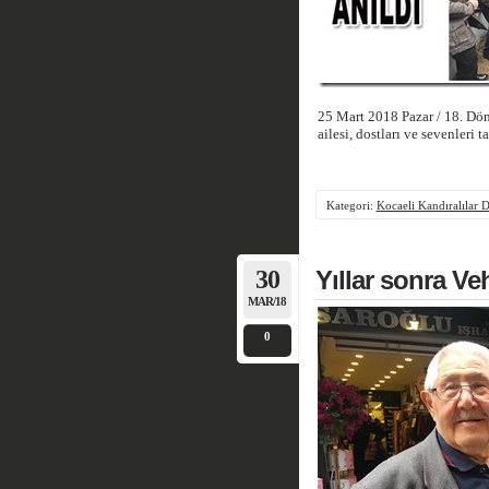
25 Mart 2018 Pazar / 18. Dö
ailesi, dostları ve sevenleri 
Kategori:
Kocaeli Kandıralılar 
30
Yıllar sonra Ve
MAR/18
0