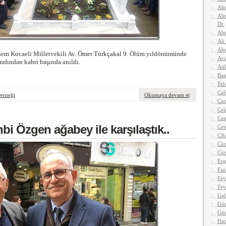
Ahm
Ahm
Dr.
Ahm
Ali
Alp
nem Kocaeli Milletvekili Av. Ömer Türkçakal 9. Ölüm yıldönümünde
Ars
tarafından kabri başında anıldı.
Atil
Ban
Bih
Caf
Derneği
Okumaya devam et
Caz
Cel
Cen
hbi Özgen ağabey ile karşılaştık..
Cev
Cih
Cün
Cün
Eng
Faz
Fey
Fey
Gal
Gün
Gü
Hac