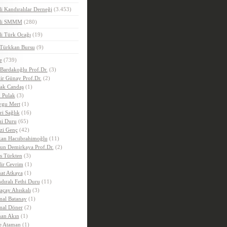
i Kandıralılar Derneği
(3.453)
eli SMMM
(280)
i Türk Ocağı
(19)
 Türkkan Bursu
(9)
e
(739)
 Bardakoğlu Prof.Dr.
(3)
ir Günay Prof.Dr.
(2)
ak Candaş
(1)
 Pulak
(3)
gu Mert
(1)
ri Sağlık
(16)
hi Duru
(65)
zi Genç
(42)
an Hacıibrahimoğlu
(11)
un Demirkaya Prof.Dr.
(2)
is Türkten
(3)
ir Cevrim
(1)
at Atkaya
(1)
dıralı Fethi Duru
(11)
açay Ahıskalı
(3)
al Batanay
(1)
al Döner
(2)
an Akın
(1)
e Ataman
(1)