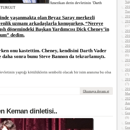
Yalç
Amerikan derin devletinin ‘Darth
201
ar TURGUT
Tur
201
de yaşanmakta olan Beyaz Saray merkezli
201
venlik uzmanı arkadaşlarla konuşurken,
“Nereye
(17
sh dönemindeki Başkan Yardımcısı Dick Cheney’in
201
rum”
dedim.
201
201
201
ken onu kastettim.
Cheney
, kendisini
Darth
Vader
201
(6)
e daha sonra bunu
Steve
Bannon
da tekrarlamıştı.
201
(12
201
vletinin yaptığı kötülüklerin sembolü olacak bir isim aranırsa bu olsa
(7)
201
(7)
201
Okumaya devam et
Mar
202
Ama
Gez
n Keman dinletisi..
Gez
(9)
Gez
Gez