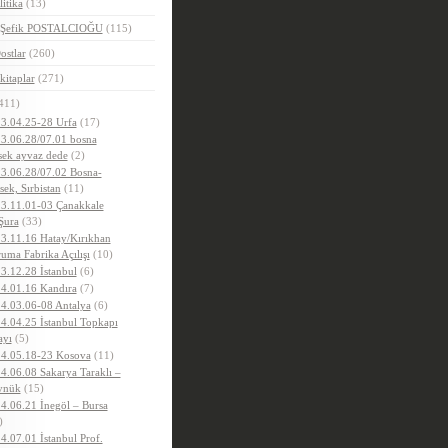
litika
(13)
.Şefik POSTALCIOĞU
(115)
ostlar
(260)
kitaplar
(271)
411)
3.04.25-28 Urfa
(17)
3.06.28/07.01 bosna
sek ayvaz dede
(2)
3.06.28/07.02 Bosna-
sek, Sırbistan
(11)
3.11.01-03 Çanakkale
Şura
(33)
3.11.16 Hatay/Kırıkhan
uma Fabrika Açılışı
(10)
3.12.28 İstanbul
(6)
4.01.16 Kandıra
(7)
4.03.06-08 Antalya
(6)
4.04.25 İstanbul Topkapı
ayı
(5)
4.05.18-23 Kosova
(11)
4.06.08 Sakarya Taraklı –
ynük
(15)
4.06.21 İnegöl – Bursa
)
4.07.01 İstanbul Prof.