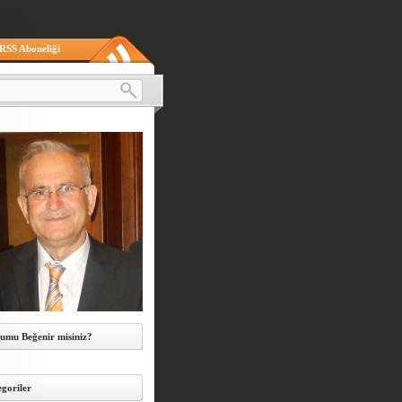
RSS Aboneliği
umu Beğenir misiniz?
goriler