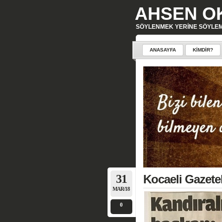
AHSEN O
SÖYLENMEK YERINE SÖYLE
ANASAYFA
KIMDIR?
31
Kocaeli Gazete
MAR/18
0