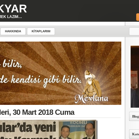
KYAR
MEK LAZIM…
HAKKINDA
KITAPLARIM
leri, 30 Mart 2018 Cuma
Blog
Kate