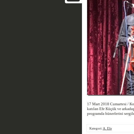
17 Mart 2018 Cumartesi / Ko
katılan Efe Küçük ve arkadaş
programda hünerlerini sergile
Kategori:
A. Efe