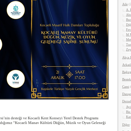
Aile
(2
A. 
Ahs
Bur
Diğ
Fev
M 
Met
Tun
Zey
Akça 
Arkad
Bağırg
Bestek
Cami
(
Danış
Derne
Ayd
Biz
Kan
si’nin desteği ve Kocaeli Kent Konseyi Yerel Destek Programı
dığımız “Kocaeli Manav Kültürü Düğün, Müzik ve Oyun Geleneği
Diğer