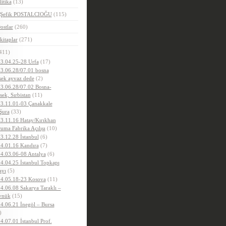
litika
(13)
.Şefik POSTALCIOĞU
(115)
ostlar
(260)
kitaplar
(271)
411)
3.04.25-28 Urfa
(17)
3.06.28/07.01 bosna
sek ayvaz dede
(2)
3.06.28/07.02 Bosna-
sek, Sırbistan
(11)
3.11.01-03 Çanakkale
Şura
(33)
3.11.16 Hatay/Kırıkhan
uma Fabrika Açılışı
(10)
3.12.28 İstanbul
(6)
4.01.16 Kandıra
(7)
4.03.06-08 Antalya
(6)
4.04.25 İstanbul Topkapı
ayı
(5)
4.05.18-23 Kosova
(11)
4.06.08 Sakarya Taraklı –
ynük
(15)
4.06.21 İnegöl – Bursa
)
4.07.01 İstanbul Prof.