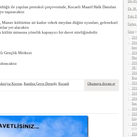
Dış Po
rlüğü ile yapılan protokol çerçevesinde, Kocaeli Maarif Halk Dansları
Dr. M
ye taşınacaktır.
Eski D
i, Manav kültürüne ait kadın–erkek meydan düğün oyunları, geleneksel
Gelen 
ılar yer alacaktır.
Gezi
(
 kültür mirasına yönelik kapsayıcı bir davet niteliğindedir.
201
201
her
ılı Gençlik Merkezi
201
Her
201
dıracaktır.
39.
201
Kor
201
dıra'yız Korosu
,
Kandıra Çevre Derneği
,
Kocaeli
Okumaya devam et
201
201
201
Sar
201
201
Gö
201
(13
201