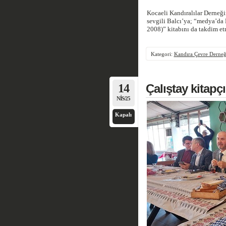
Kocaeli Kandıralılar Derneği
sevgili Balcı’ya; “medya’
2008)” kitabını da takdim e
Kategori:
Kandıra Çevre Derneğ
14
Çalıştay kitapçı
NIS/25
Kapalı