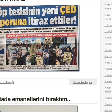
Gezi-A
Köyü
Güzel 
(194)
Hikme
İzmit 
Kandır
Kandır
Kandır
Karika
Kaza
(
Kişisel
Kitap-
Kitap-
vre Derneği
Yorumlar kapalı
Kitap-
oldu?
ada emanetlerini bıraktım..
Kocab
Kocael
Kocael