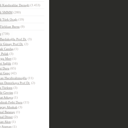
i Kandıralılar Derneği
(3.453)
eli SMMM
(280)
i Türk Ocağı
(19)
 Türkkan Bursu
(9)
e
(739)
 Bardakoğlu Prof.Dr.
(3)
ir Günay Prof.Dr.
(2)
ak Candaş
(1)
 Pulak
(3)
gu Mert
(1)
ri Sağlık
(16)
hi Duru
(65)
zi Genç
(42)
an Hacıibrahimoğlu
(11)
un Demirkaya Prof.Dr.
(2)
is Türkten
(3)
ir Cevrim
(1)
at Atkaya
(1)
dıralı Fethi Duru
(11)
açay Ahıskalı
(3)
al Batanay
(1)
al Döner
(2)
an Akın
(1)
e Ataman
(1)