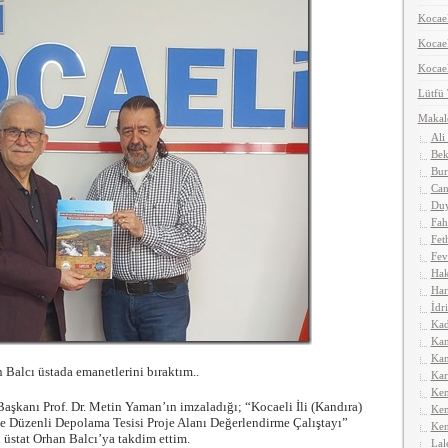
Kocael
Koca
Kocael
Lütfü
Makal
Ali
Bek
Bur
Can
Duy
Fah
Fet
Fev
Hak
Har
İdr
Kad
Kan
Kan
Balcı üstada emanetlerini bıraktım..
Kar
Kem
şkanı Prof. Dr. Metin Yaman’ın imzaladığı; “Kocaeli İli (Kandıra)
Kem
e Düzenli Depolama Tesisi Proje Alanı Değerlendirme Çalıştayı”
Ken
 üstat Orhan Balcı’ya takdim ettim.
Lal