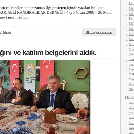
Lev
nin çalışmalarına her zaman ilgi gösteren içinde yazıları bulunan
Meh
da KOCAELİ KANDIRALILAR DERNEĞİ –4 (20 Nisan 2006 – 26 Mart
Meh
tmeyi unutmadım.
Dr.
Me
Mus
i
,
Mesaj
Okumaya devam et
Orh
Ser
Süh
Sül
ğını ve katılım belgelerini aldık.
(5)
Tan
Tur
Uğu
Yük
Yüm
Zek
Ziy
Makal
Abd
Abd
(2)
Ade
Ser
Adn
Ahm