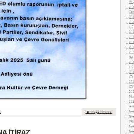
Yalç
201
Tur
201
201
(17
201
201
201
201
201
(6)
201
(12
201
(7)
201
(7)
201
Mar
202
Ama
Gez
i
Okumaya devam et
Gez
(9)
Gez
A İTİRAZ
Gez