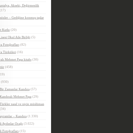
ntalya, Akseki, Değirmenlik
(17)
sözler – Gediğine konmuş taşlar
t Kutlu
(20)
Lisesi Okul Aile Birliği
(5)
a Fotoğrafları
(82)
a Türküleri
(16)
alı Mehmet Paşa kitabı
(30)
tür
(458)
19)
(930)
Bir Zamanlar Kandıra
(57)
Kandıralı Mehmet Paşa
(29)
Türkler nasıl ve niçin müslüman
(34)
ayramlar – Kandıra
(1.330)
i Aydınlar Ocağı
(3.022)
i Fotoğrafları
(15)