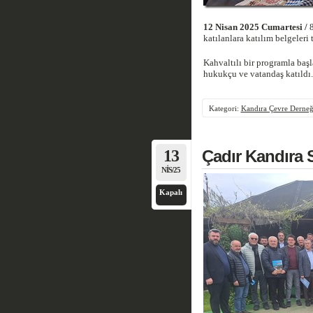
12 Nisan 2025 Cumartesi /
8
katılanlara katılım belgeleri 
Kahvaltılı bir programla baş
hukukçu ve vatandaş katıldı.
Kategori:
Kandıra Çevre Derneğ
13
Çadır Kandıra 
NIS/25
Kapalı