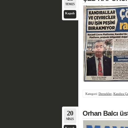
TEM/25
Kapalı
Kategori:
Dernekler
,
Kandıra Çe
20
Orhan Balcı üst
NIS/25
Kapalı