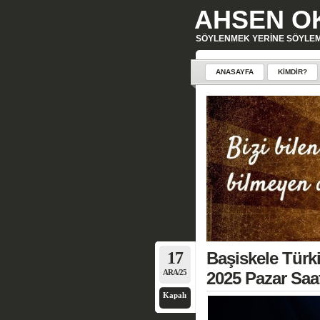
AHSEN O
SÖYLENMEK YERINE SÖYLE
ANASAYFA
KIMDIR?
17
Başiskele Türki
ARA/25
2025 Pazar Saat
Kapalı