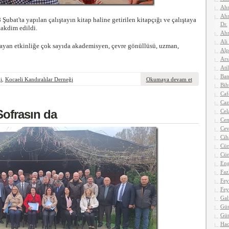
Ahm
Ahm
 Şubat'ta yapılan çalıştayın kitap haline getirilen kitapçığı ve çalıştaya
Dr.
takdim edildi.
Ahm
Ali
layan etkinliğe çok sayıda akademisyen, çevre gönüllüsü, uzman,
Alp
Ars
Atil
Ban
i
,
Kocaeli Kandıralılar Derneği
Okumaya devam et
Bih
Caf
Caz
Sofrasın da
Cel
Cen
Cev
Cih
Cün
Cün
Eng
Faz
Fey
Fey
Gal
Gün
Gü
Hac