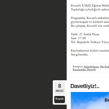
Kocaeli İl Millî Eğitim Müdü
Topluluğu iş birliğiyle sahne
Programda; Kocaeli türküler
giyim-kuşam ve kültürel anlat
Bu çalışma, Kocaeli’nin ortak
Tarih: 21 Aralık Pazar
Saat: 17:00
Yer: Başiskele Türkiye Yüzy
Katılımlarınız bizleri onurlan
Saygılarımla.
Kategori:
Arkadaşlarım
,
Biz Kan
Kandıralılar Derneği
8
Davetliyiz!..
ARA/25
Kapalı