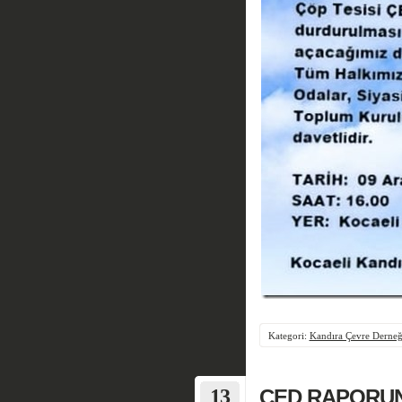
Kategori:
Kandıra Çevre Derneğ
13
ÇED RAPORUN