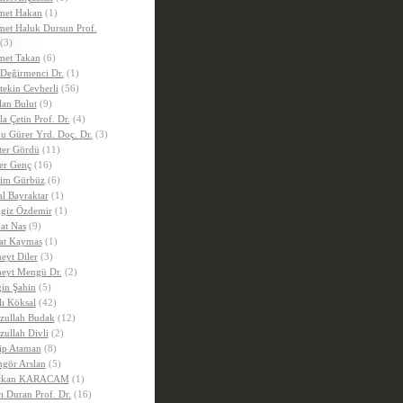
et Hakan
(1)
et Haluk Dursun Prof.
(3)
et Takan
(6)
 Değirmenci Dr.
(1)
tekin Cevherli
(56)
lan Bulut
(9)
la Çetin Prof. Dr.
(4)
u Gürer Yrd. Doç. Dr.
(3)
ter Gördü
(11)
er Genç
(16)
im Gürbüz
(6)
al Bayraktar
(1)
giz Özdemir
(1)
at Nas
(9)
at Kaymas
(1)
eyt Diler
(3)
eyt Mengü Dr.
(2)
in Şahin
(5)
lı Köksal
(42)
zullah Budak
(12)
zullah Divli
(2)
ip Ataman
(8)
gör Arslan
(5)
rkan KARACAM
(1)
ı Duran Prof. Dr.
(16)