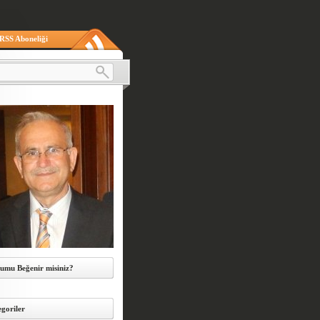
RSS Aboneliği
umu Beğenir misiniz?
goriler