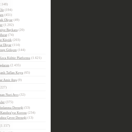
.148)
Efe
(194)
en
(451)
ak Okyar
(49)
er
(1.202)
ziye Baykara
(20)
Murat
(74)
e Küçük
(203)
a Okyar
(114)
nep Gökçen
(144)
Koca Kültür Platformu
(1.621)
aşlarım
(2.435)
anlı Taflan Koyu
(65)
ar Amir Ateş
(9)
227)
man Nuri Avcı
(32)
kler
(375)
ınlanma Derneği
(53)
 Kandıra'yız Korosu
(234)
dıra Çevre Derneği
(13)
(1.157)