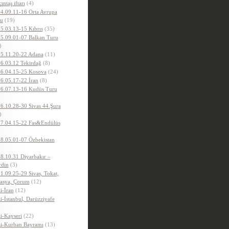
ıntaş iftarı
(4)
4.09.11-16 Orta Avrupa
u
(19)
5.03.13-15 Kıbrıs
(35)
5.09.01-07 Balkan Turu
)
5.11.20-22 Adana
(11)
6.03.12 Tekirdağ
(8)
6.04.15-25 Kosova
(24)
6.05.17-22 İran
(8)
6.07.13-16 Kudüs Turu
6.10.28-30 Sivas 44.Şura
)
7.04.15-22 Fas&Endülüs
8.05.01-07 Özbekistan
8.10.31 Diyarbakır –
din
(3)
1.09.25-29 Sivas, Tokat,
sya, Çorum
(12)
i-İran
(12)
i-İstanbul, Darüzziyafe
i-Kayseri
(22)
i-Kurban Bayramı
(13)