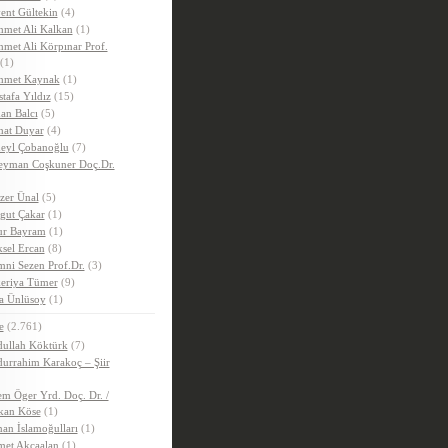
ent Gültekin
(4)
met Ali Kalkan
(1)
met Ali Körpınar Prof.
(1)
hmet Kaynak
(1)
tafa Yıldız
(15)
an Balcı
(5)
hat Duyar
(4)
eyl Çobanoğlu
(7)
eyman Coşkuner Doç.Dr.
zer Ünal
(5)
gut Çakar
(1)
r Bayram
(1)
sel Ercan
(8)
ni Sezen Prof.Dr.
(3)
eriya Tümer
(9)
a Ünlüsoy
(1)
e
(2.761)
ullah Köktürk
(7)
urrahim Karakoç – Şiir
m Öger Yrd. Doç. Dr. /
kan Köse
(1)
an İslamoğulları
(1)
et Akçaalan
(1)