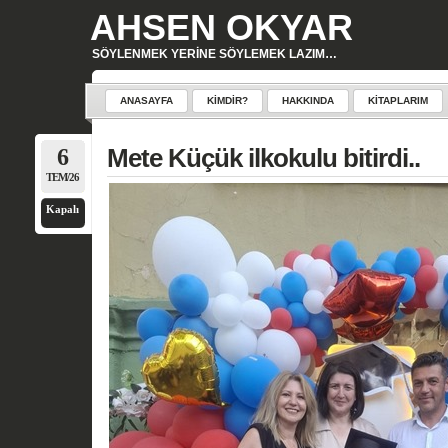
AHSEN OKYAR
SÖYLENMEK YERINE SÖYLEMEK LAZIM…
ANASAYFA
KIMDIR?
HAKKINDA
KITAPLARIM
6
Mete Küçük ilkokulu bitirdi..
TEM/26
Kapalı