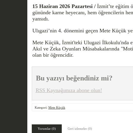
15 Haziran 2026 Pazartesi /
İzmit’te eğitim
gününde karne heyecanı, hem öğrencilerin hem 
yansıdı.
Ulıgazi’nin 4. dönemini geçen Mete Küçük yen
Mete Küçük, İzmit'teki Ulugazi İlkokulu'nda eğ
Akıl ve Zeka Oyunları Müsabakalarında "Motif
olan bir öğrencidir.
Bu yazıyı beğendiniz mi?
RSS Kaynağımıza abone olun!
Kategori:
Mete Küçük
Yorumlar (0)
Geri izlemeler (0)