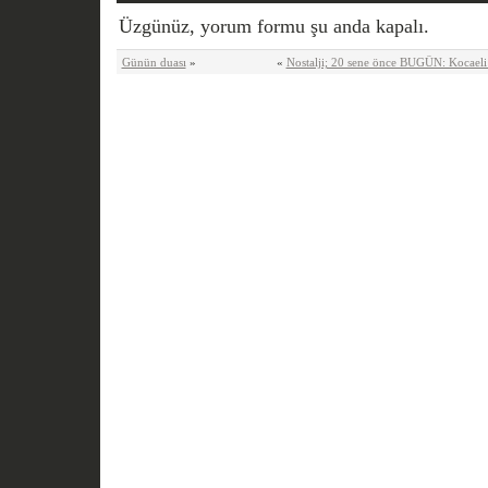
Üzgünüz, yorum formu şu anda kapalı.
Günün duası
»
«
Nostalji; 20 sene önce BUGÜN: Kocaeli