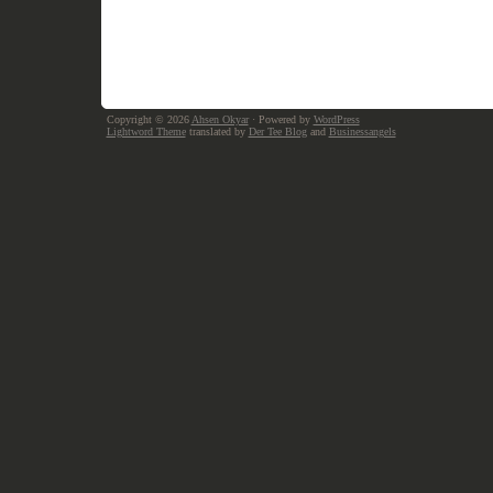
Copyright © 2026
Ahsen Okyar
· Powered by
WordPress
Lightword Theme
translated by
Der Tee Blog
and
Businessangels