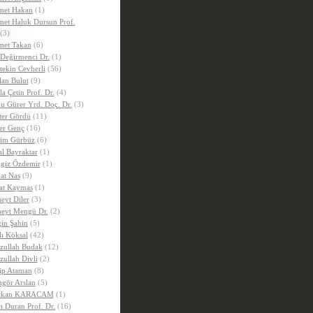
et Hakan
(1)
et Haluk Dursun Prof.
(3)
et Takan
(6)
 Değirmenci Dr.
(1)
tekin Cevherli
(56)
lan Bulut
(9)
la Çetin Prof. Dr.
(4)
u Gürer Yrd. Doç. Dr.
(3)
ter Gördü
(11)
er Genç
(16)
im Gürbüz
(6)
al Bayraktar
(1)
giz Özdemir
(1)
at Nas
(9)
at Kaymas
(1)
eyt Diler
(3)
eyt Mengü Dr.
(2)
in Şahin
(5)
lı Köksal
(42)
zullah Budak
(12)
zullah Divli
(2)
ip Ataman
(8)
gör Arslan
(5)
rkan KARACAM
(1)
ı Duran Prof. Dr.
(16)