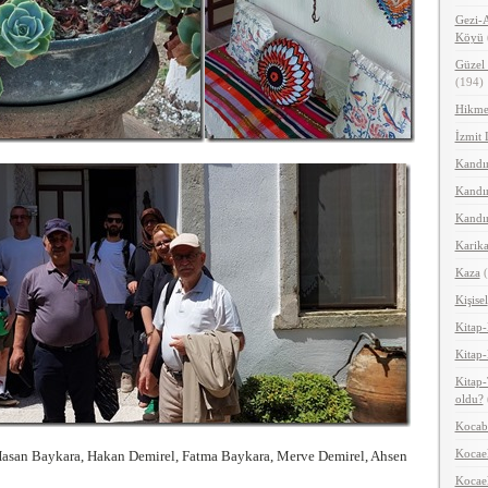
Gezi-A
Köyü
Güzel 
(194)
Hikme
İzmit 
Kandır
Kandır
Kandır
Karika
Kaza
(
Kişisel
Kitap-
Kitap-
Kitap-
oldu?
Kocab
Kocael
asan Baykara, Hakan Demirel, Fatma Baykara, Merve Demirel, Ahsen
Kocael