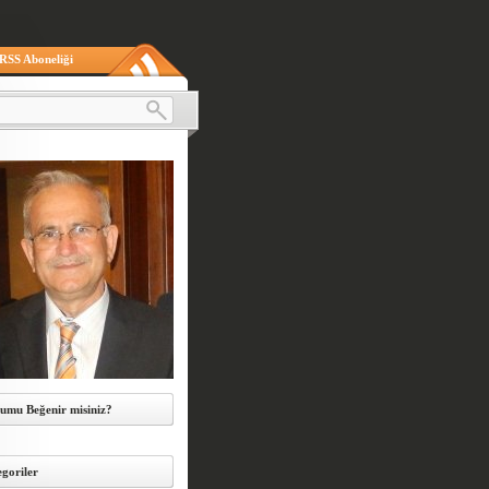
RSS Aboneliği
umu Beğenir misiniz?
goriler