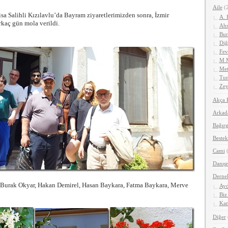
Aile
(2
sa Salihli Kızılavlu’da Bayram ziyaretlerimizden sonra, İzmir
A. 
kaç gün mola verildi.
Ahs
Bur
Diğ
Fev
M 
Met
Tun
Zey
Akça 
Arkad
Bağırg
Bestek
Cami
(
Danış
Derne
 Burak Okyar, Hakan Demirel, Hasan Baykara, Fatma Baykara, Merve
Ayd
Biz
Kan
Diğer