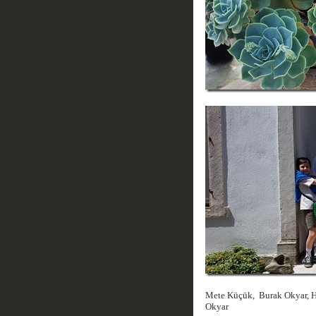
Mete Küçük, Burak Okyar, H
Okyar