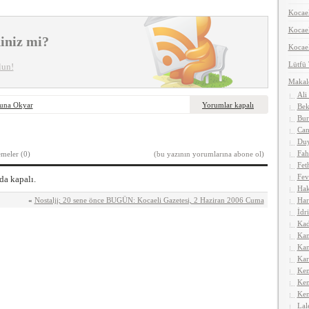
Kocael
Koca
iniz mi?
Kocael
Lütfü
lun!
Makal
Ali
una Okyar
Yorumlar kapalı
Bek
Bur
Can
Duy
Fah
emeler (0)
(bu yazının yorumlarına abone ol)
Fet
Fev
a kapalı.
Hak
«
Nostalji; 20 sene önce BUGÜN: Kocaeli Gazetesi, 2 Haziran 2006 Cuma
Har
İdr
Kad
Kan
Kan
Kar
Kem
Kem
Ken
Lal