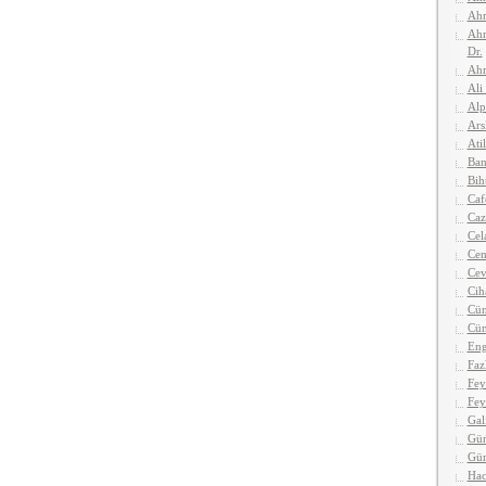
Ahm
Ahm
Dr.
Ahm
Ali
Alp
Ars
Atil
Ban
Bih
Caf
Caz
Cel
Cen
Cev
Cih
Cün
Cün
Eng
Faz
Fey
Fey
Gal
Gün
Gü
Hac