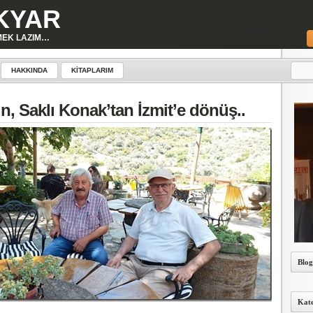
KYAR
MEK LAZIM…
HAKKINDA
KITAPLARIM
n, Saklı Konak’tan İzmit’e dönüş..
Blog
Kate