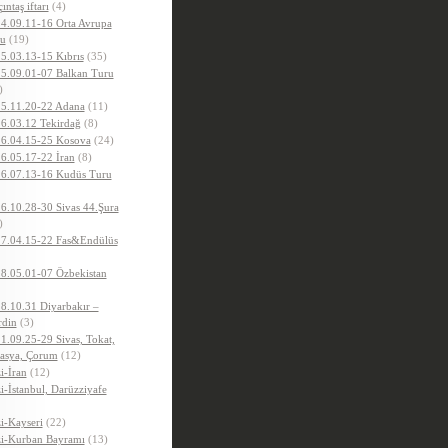
ıntaş iftarı
(4)
4.09.11-16 Orta Avrupa
u
(19)
5.03.13-15 Kıbrıs
(35)
5.09.01-07 Balkan Turu
)
5.11.20-22 Adana
(11)
6.03.12 Tekirdağ
(8)
6.04.15-25 Kosova
(24)
6.05.17-22 İran
(8)
6.07.13-16 Kudüs Turu
6.10.28-30 Sivas 44.Şura
)
7.04.15-22 Fas&Endülüs
8.05.01-07 Özbekistan
8.10.31 Diyarbakır –
din
(3)
1.09.25-29 Sivas, Tokat,
sya, Çorum
(12)
i-İran
(12)
i-İstanbul, Darüzziyafe
i-Kayseri
(22)
i-Kurban Bayramı
(13)