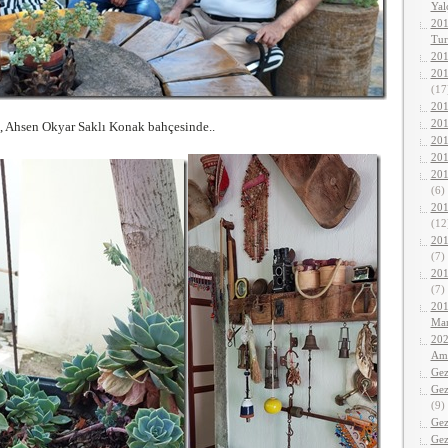
Yalç
201
Tur
201
201
(17
201
201
 Ahsen Okyar Saklı Konak bahçesinde..
201
201
201
(6)
201
(12
201
(7)
201
(7)
201
Mar
202
Ama
Gez
Gez
(9)
Gez
Gez