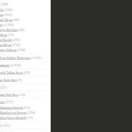
.148)
Efe
(194)
en
(451)
ak Okyar
(49)
er
(1.202)
ziye Baykara
(20)
Murat
(74)
e Küçük
(203)
a Okyar
(114)
nep Gökçen
(144)
Koca Kültür Platformu
(1.621)
aşlarım
(2.435)
anlı Taflan Koyu
(65)
ar Amir Ateş
(9)
227)
man Nuri Avcı
(32)
kler
(375)
ınlanma Derneği
(53)
 Kandıra'yız Korosu
(234)
dıra Çevre Derneği
(13)
(1.157)