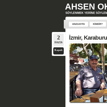
AHSEN O
SÖYLENMEK YERINE SÖYLE
ANASAYFA
KIMDIR?
2
İzmir, Karaburu
HAZ/26
Kapalı