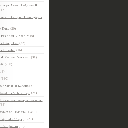
ntalya, Akseki, Değirmenlik
(17)
sözler – Gediğine konmuş taşlar
t Kutlu
(20)
Lisesi Okul Aile Birliği
(5)
a Fotoğrafları
(82)
a Türküleri
(16)
alı Mehmet Paşa kitabı
(30)
tür
(458)
19)
(930)
Bir Zamanlar Kandıra
(57)
Kandıralı Mehmet Paşa
(29)
Türkler nasıl ve niçin müslüman
(34)
ayramlar – Kandıra
(1.330)
i Aydınlar Ocağı
(3.021)
i Fotoğrafları
(15)