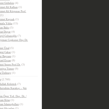
ent Gültekin
(4)
met Ali Kalkan
(1)
met Ali Körpınar Prof.
(1)
hmet Kaynak
(1)
tafa Yıldız
(15)
an Balcı
(5)
hat Duyar
(4)
eyl Çobanoğlu
(7)
eyman Coşkuner Doç.Dr.
zer Ünal
(5)
gut Çakar
(1)
r Bayram
(1)
sel Ercan
(8)
ni Sezen Prof.Dr.
(3)
eriya Tümer
(9)
a Ünlüsoy
(1)
e
(2.760)
ullah Köktürk
(7)
urrahim Karakoç – Şiir
m Öger Yrd. Doç. Dr. /
kan Köse
(1)
an İslamoğulları
(1)
et Akçaalan
(1)