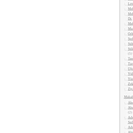
Lev
Meh
Meh
Dr.
Me
Mus
Orh
Ser
Süh
Sül
(5)
Tan
Tur
Uğu
Yük
Yüm
Zek
Ziy
Makal
Abd
Abd
(2)
Ade
Ser
Adn
Ahm