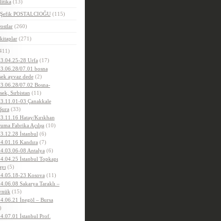
litika
(13)
.Şefik POSTALCIOĞU
(115)
ostlar
(260)
kitaplar
(271)
411)
3.04.25-28 Urfa
(17)
3.06.28/07.01 bosna
sek ayvaz dede
(2)
3.06.28/07.02 Bosna-
sek, Sırbistan
(11)
3.11.01-03 Çanakkale
Şura
(33)
3.11.16 Hatay/Kırıkhan
uma Fabrika Açılışı
(10)
3.12.28 İstanbul
(6)
4.01.16 Kandıra
(7)
4.03.06-08 Antalya
(6)
4.04.25 İstanbul Topkapı
ayı
(5)
4.05.18-23 Kosova
(11)
4.06.08 Sakarya Taraklı –
ynük
(15)
4.06.21 İnegöl – Bursa
)
4.07.01 İstanbul Prof.