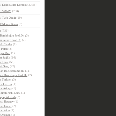
i Kandıralılar Derneği
(3.453)
eli SMMM
(280)
i Türk Ocağı
(19)
 Türkkan Bursu
(8)
e
(739)
 Bardakoğlu Prof.Dr.
(3)
ir Günay Prof.Dr.
(2)
ak Candaş
(1)
 Pulak
(3)
gu Mert
(1)
ri Sağlık
(16)
hi Duru
(65)
zi Genç
(42)
an Hacıibrahimoğlu
(11)
un Demirkaya Prof.Dr.
(2)
is Türkten
(3)
ir Cevrim
(1)
at Atkaya
(1)
dıralı Fethi Duru
(11)
açay Ahıskalı
(3)
al Batanay
(1)
al Döner
(2)
an Akın
(1)
e Ataman
(1)