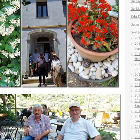
Dış Po
Dr. M
Eski D
Gelen 
Gezi
(
201
201
her
201
Her
201
39.
201
Kor
201
201
201
201
Sar
201
201
Gö
201
(13
201