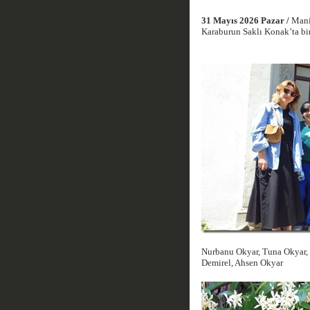
31 Mayıs 2026 Pazar /
Mani
Karaburun Saklı Konak’ta bir
Nurbanu Okyar, Tuna Okyar,
Demirel, Ahsen Okyar