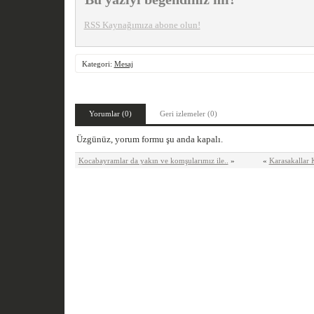
RSS Kaynağımıza abone olun!
Kategori:
Mesaj
Yorumlar (0)
Geri izlemeler (0)
Üzgünüz, yorum formu şu anda kapalı.
Kocabayramlar da yakın ve komşularımız ile..
»
«
Karasakallar 