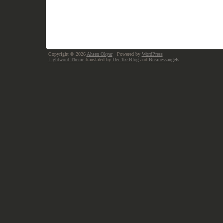
Copyright © 2026
Ahsen Okyar
· Powered by
WordPress
Lightword Theme
translated by
Der Tee Blog
and
Businessangels