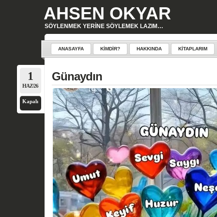
AHSEN OKYAR
SÖYLENMEK YERINE SÖYLEMEK LAZIM…
ANASAYFA
KIMDIR?
HAKKINDA
KITAPLARIM
1
Günaydın
HAZ/26
Kapalı