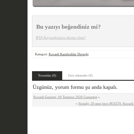
Bu yazıyı beğendiniz mi?
RSS Kaynağımıza abone olun!
Kategori:
Kocaeli Kandıralılar Derneği
Yorumlar (0)
Geri izlemeler (0)
Üzgünüz, yorum formu şu anda kapalı.
Kocaeli Gazetesi, 04 Temmuz 2026 Cumartesi
»
«
Nostalji; 20 sene önce BUGÜN: Kocaeli