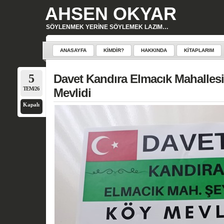
AHSEN OKYAR
SÖYLENMEK YERINE SÖYLEMEK LAZIM…
ANASAYFA
KIMDIR?
HAKKINDA
KITAPLARIM
5
Davet Kandıra Elmacık Mahalles
TEM/26
Mevlidi
Kapalı