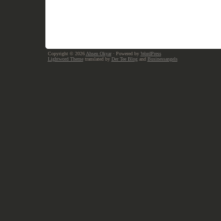
Copyright © 2026
Ahsen Okyar
· Powered by
WordPress
Lightword Theme
translated by
Der Tee Blog
and
Businessangels